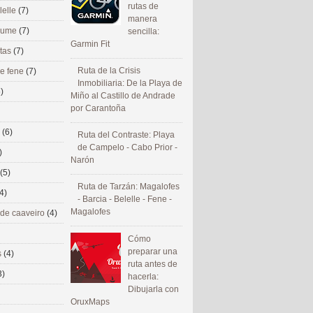
rutas de
lelle
(7)
manera
 eume
(7)
sencilla:
Garmin Fit
utas
(7)
Ruta de la Crisis
de fene
(7)
Inmobiliaria: De la Playa de
)
Miño al Castillo de Andrade
por Carantoña
s
(6)
Ruta del Contraste: Playa
de Campelo - Cabo Prior -
)
Narón
(5)
Ruta de Tarzán: Magalofes
4)
- Barcia - Belelle - Fene -
Magalofes
 de caaveiro
(4)
Cómo
preparar una
s
(4)
ruta antes de
3)
hacerla:
Dibujarla con
OruxMaps