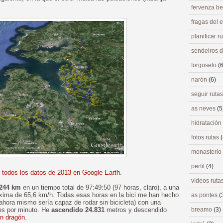
fervenza be
fragas del
planificar r
sendeiros 
forgoselo
(6
narón
(6)
seguir ruta
as neves
(5
hidratación
fotos rutas
(
monasterio
perfil
(4)
r
todos los datos de 2013 en Google Earth
.
vídeos ruta
.244 km
en un tiempo total de 97:49:50 (97 horas, claro), a una
xima de 65,6 km/h. Todas esas horas en la bici me han hecho
as pontes
(
hora mismo sería capaz de rodar sin bicicleta) con una
es por minuto. He
ascendido 24.831
metros y descendido
breamo
(3)
ún dragón
.