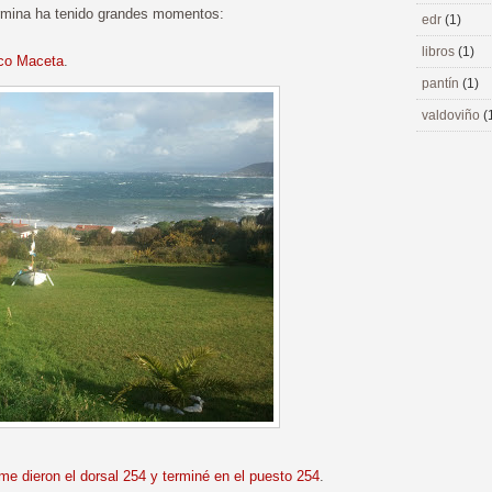
ermina ha tenido grandes momentos:
edr
(1)
libros
(1)
co Maceta
.
pantín
(1)
valdoviño
(
me dieron el dorsal 254 y terminé en el puesto 254
.