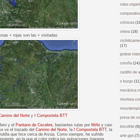
rutas orga
comparativ
crónicas
(1
orbea
(18)
onas + rojas son las + visitadas
ciclísticame
(17)
grabar ruta
coruña
(14)
castillo de
o burgo
(11
mecánica m
miorbea.c
mountempl
Camino del Norte
y
I Compostela BTT
presa de c
Mero y el
Pantano de Cecebre
, bastantes rutas por
Miño
y casi
bricofriki
(9)
se ve el trazado del
Camino del Norte
, la
I Compostela BTT
, la
rutilla que hice cerca de Arzúa. Como siempre, he sufrido
arte gps
(7)
uiente, en la que el color indica las pulsaciones (naranja