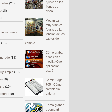
Ajuste de los
nizadas
(24)
frenos de
a
(18)
disco
8)
Mecánica
muy simple:
Ajuste de la
nte incorrecto
tensión de los
cables del
cambio
s
(16)
Cómo grabar
rutas con tu
 andrade
(13)
móvil: ¿Qué
)
aplicación
usar?
uy simple
(10)
om
(10)
Gamin Edge
705 - Cómo
aria
(10)
cambiar la
batería
ecebre
(10)
Cómo grabar
y compartir