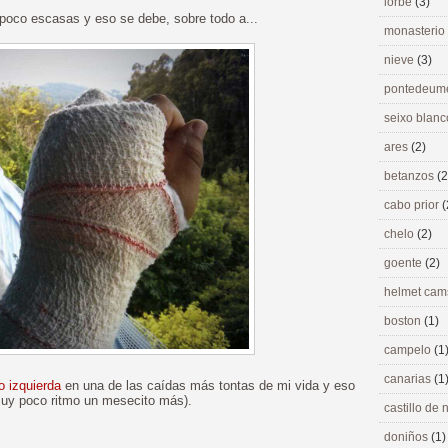
lorbé
(3)
 poco escasas y eso se debe, sobre todo a...
monasterio
nieve
(3)
pontedeu
seixo blan
ares
(2)
betanzos
(2
cabo prior
(
chelo
(2)
goente
(2)
helmet ca
boston
(1)
campelo
(1
canarias
(1
 izquierda
en una de las caídas más tontas de mi vida y eso
uy poco ritmo un mesecito más).
castillo de
doniños
(1)