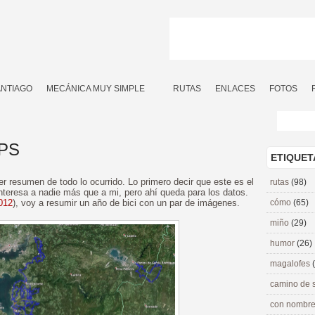
ANTIAGO
MECÁNICA MUY SIMPLE
RUTAS
ENLACES
FOTOS
GPS
ETIQUET
 resumen de todo lo ocurrido. Lo primero decir que este es el
rutas
(98)
nteresa a nadie más que a mi, pero ahí queda para los datos.
012
), voy a resumir un año de bici con un par de imágenes.
cómo
(65)
miño
(29)
humor
(26)
magalofes
camino de 
con nombre