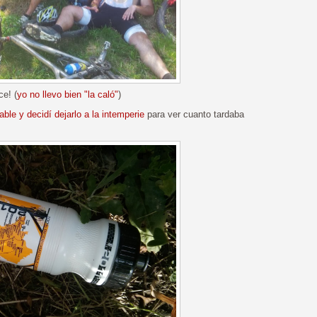
ce! (
yo no llevo bien "la caló"
)
ble y decidí dejarlo a la intemperie
para ver cuanto tardaba