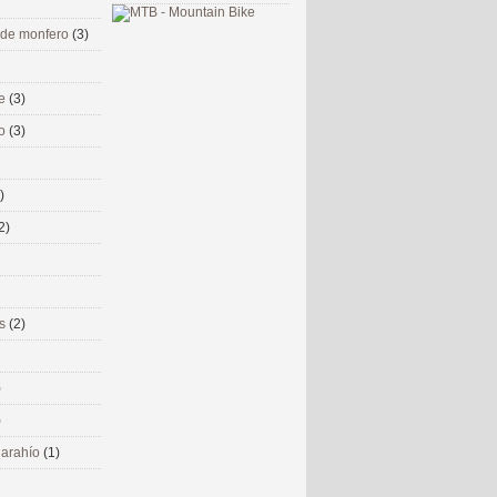
 de monfero
(3)
me
(3)
co
(3)
)
2)
ms
(2)
)
)
 narahío
(1)