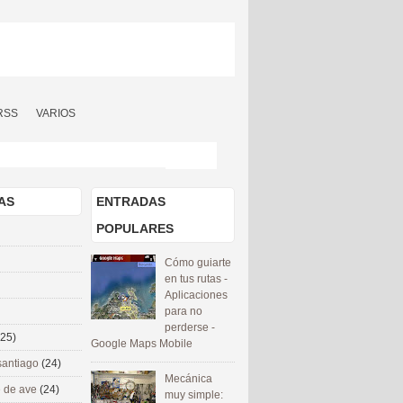
RSS
VARIOS
AS
ENTRADAS
POPULARES
Cómo guiarte
en tus rutas -
Aplicaciones
para no
perderse -
(25)
Google Maps Mobile
santiago
(24)
Mecánica
 de ave
(24)
muy simple: