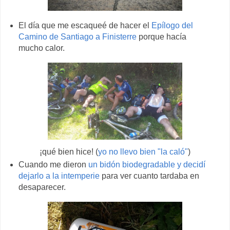
El día que me escaqueé de hacer el
Epílogo del
Camino de Santiago a Finisterre
porque hacía
mucho calor.
¡qué bien hice! (
yo no llevo bien "la caló"
)
Cuando me dieron
un bidón biodegradable y decidí
dejarlo a la intemperie
para ver cuanto tardaba en
desaparecer.