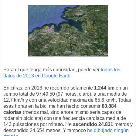
Para el que tenga más curiosidad, puede ver
todos los
datos de 2013 en Google Earth
.
En cifras: en 2013 he recorrido solamente
1.244 km
en un
tiempo total de 97:49:50 (97 horas, claro), a una media de
12,7 km/h y con una velocidad máxima de 65,6 km/h. Todas
esas horas en la bici me han hecho consumir
80.884
calorías
(menos mal, sino ahora mismo sería capaz de
rodar sin bicicleta) con una frecuencia cardíaca media de
143 pulsaciones por minuto. He
ascendido 24.831
metros y
descendido 24.654 metros. Y tampoco
he dibujado ningún