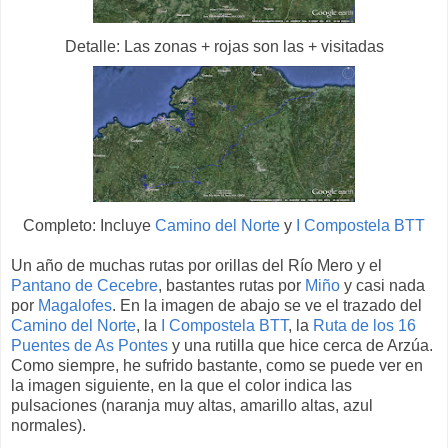
Detalle: Las zonas + rojas son las + visitadas
Completo: Incluye
Camino del Norte
y
I Compostela BTT
Un año de muchas rutas por orillas del Río Mero y el
Pantano de Cecebre
, bastantes rutas por
Miño
y casi nada
por
Magalofes
. En la imagen de abajo se ve el trazado del
Camino del Norte
, la
I Compostela BTT
, la
Ruta de los 16
Puentes de As Pontes
y una rutilla que hice cerca de Arzúa.
Como siempre, he sufrido bastante, como se puede ver en
la imagen siguiente, en la que el color indica las
pulsaciones (naranja muy altas, amarillo altas, azul
normales).