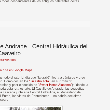
n todos descendientes de los antiguos habitantes celtas.
>
de Andrade - Central Hidráulica del
Caaveiro
COMENTARIOS
la ruta en Google Maps
s todo el rato. El día que "la grabé" llovía a cántaros y creo
anto. Como decían los
Siniestro Total
, en su "mítico"
versión y peor ejecución de
"Sweet Home Alabama"
): "donde la
toda esta ruta es arte. El Castillo de Andrade, las pequeñas
 cascada junto a la Central Hidráulica, el Monasterio de
el Eume, las vistas de Pontedeume... no sabría decidirme
 sean.