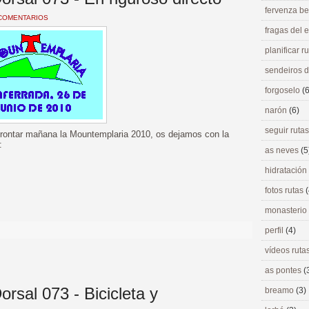
fervenza be
COMENTARIOS
fragas del
planificar r
sendeiros 
forgoselo
(6
narón
(6)
seguir ruta
afrontar mañana la Mountemplaria 2010, os dejamos con la
:
as neves
(5
hidratación
fotos rutas
(
monasterio
perfil
(4)
vídeos ruta
as pontes
(
rsal 073 - Bicicleta y
breamo
(3)