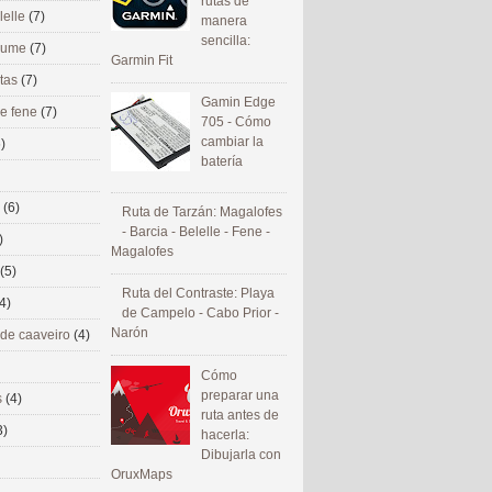
rutas de
lelle
(7)
manera
sencilla:
 eume
(7)
Garmin Fit
utas
(7)
Gamin Edge
de fene
(7)
705 - Cómo
cambiar la
)
batería
s
(6)
Ruta de Tarzán: Magalofes
- Barcia - Belelle - Fene -
)
Magalofes
(5)
Ruta del Contraste: Playa
4)
de Campelo - Cabo Prior -
Narón
 de caaveiro
(4)
Cómo
preparar una
s
(4)
ruta antes de
3)
hacerla:
Dibujarla con
OruxMaps