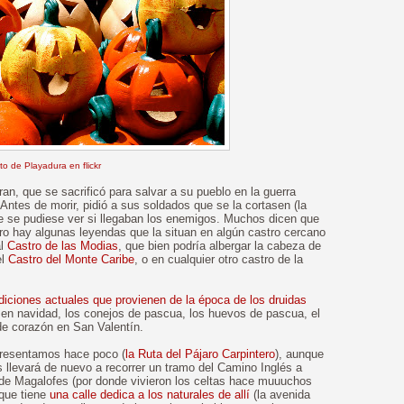
to de Playadura en flickr
n, que se sacrificó para salvar a su pueblo en la guerra
Antes de morir, pidió a sus soldados que se la cortasen (la
e se pudiese ver si llegaban los enemigos. Muchos dicen que
ero hay algunas leyendas que la situan en algún castro cercano
al
Castro de las Modias
, que bien podría albergar la cabeza de
el
Castro del Monte Caribe
, o en cualquier otro castro de la
adiciones actuales que provienen de la época de los druidas
en navidad, los conejos de pascua, los huevos de pascua, el
de corazón en San Valentín.
 presentamos hace poco (
la Ruta del Pájaro Carpintero
), aunque
 llevará de nuevo a recorrer un tramo del Camino Inglés a
de Magalofes (por donde vivieron los celtas hace muuuchos
 que tiene
una calle dedica a los naturales de allí
(la avenida