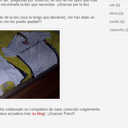
por allí, preguntad por Josecho, es uno de los tipos que más
ncontrarte la bici que necesitas. ¡¡Gracias por la bici
edr
(1)
libros
(1)
 de la bici (esa la tengo que devolver), me han dado un
tos me los puedo quedar!!!
pantín
(1)
valdoviño
(
n ha colaborado un compañero de rutas conocido vulgarmente
nlace actualiza más
su blog
). ¡¡Gracias Perro!!