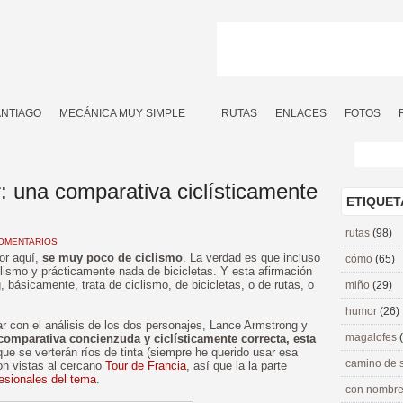
ANTIAGO
MECÁNICA MUY SIMPLE
RUTAS
ENLACES
FOTOS
: una comparativa ciclísticamente
ETIQUET
rutas
(98)
COMENTARIOS
or aquí,
se muy poco de ciclismo
. La verdad es que incluso
cómo
(65)
lismo y prácticamente nada de bicicletas. Y esta afirmación
, básicamente, trata de ciclismo, de bicicletas, o de rutas, o
miño
(29)
humor
(26)
 con el análisis de los dos personajes, Lance Armstrong y
magalofes
comparativa concienzuda y ciclísticamente correcta, esta
ue se verterán ríos de tinta (siempre he querido usar esa
camino de 
on vistas al cercano
Tour de Francia
, así que la la parte
fesionales del tema
.
con nombre