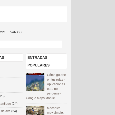
RSS
VARIOS
AS
ENTRADAS
POPULARES
Cómo guiarte
en tus rutas -
Aplicaciones
para no
perderse -
(25)
Google Maps Mobile
santiago
(24)
Mecánica
 de ave
(24)
muy simple: