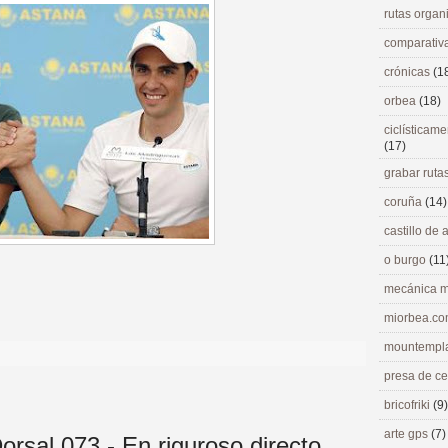
rutas orga
comparativ
crónicas
(1
orbea
(18)
ciclísticame
(17)
grabar ruta
coruña
(14)
castillo de
o burgo
(11
mecánica m
>
miorbea.c
mountempl
presa de c
bricofriki
(9)
arte gps
(7)
rsal 073 - En riguroso directo