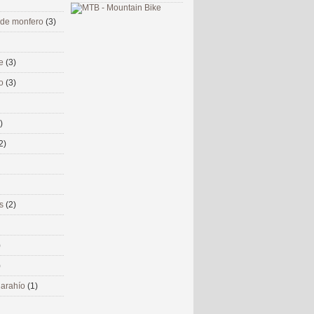
 de monfero
(3)
me
(3)
co
(3)
)
2)
ms
(2)
)
)
 narahío
(1)