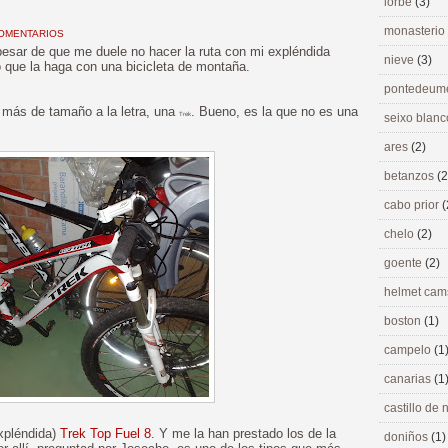
lorbé
(3)
monasterio
COMENTARIOS
 pesar de que me duele no hacer la ruta con mi expléndida
nieve
(3)
que la haga con una bicicleta de montaña.
pontedeu
 más de tamaño a la letra, una
. Bueno, es la que no es una
Trek
seixo blan
ares
(2)
betanzos
(2
cabo prior
(
chelo
(2)
goente
(2)
helmet ca
boston
(1)
campelo
(1
canarias
(1
castillo de
expléndida)
Trek Top Fuel 8
. Y me la han prestado los de la
doniños
(1)