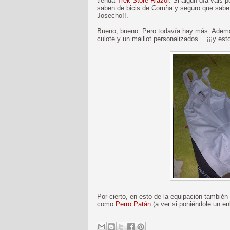
tienda
Trek Store Riazor
. Si algún día vais 
saben de bicis de Coruña y seguro que sabe e
Josecho!!.
Bueno, bueno. Pero todavía hay más. Además
culote y un maillot personalizados... ¡¡¡y es
Por cierto, en esto de la equipación tambié
como
Perro Patán
(a ver si poniéndole un e