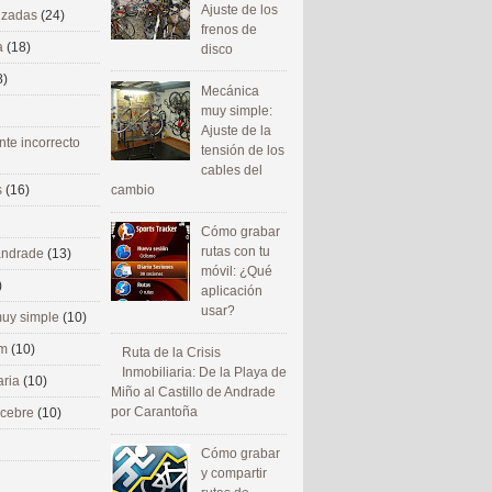
Ajuste de los
nizadas
(24)
frenos de
a
(18)
disco
8)
Mecánica
muy simple:
Ajuste de la
nte incorrecto
tensión de los
cables del
cambio
s
(16)
Cómo grabar
rutas con tu
 andrade
(13)
móvil: ¿Qué
)
aplicación
usar?
uy simple
(10)
om
(10)
Ruta de la Crisis
Inmobiliaria: De la Playa de
aria
(10)
Miño al Castillo de Andrade
por Carantoña
ecebre
(10)
Cómo grabar
y compartir