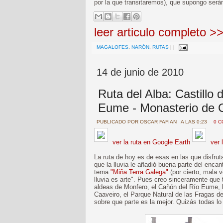
por la que transitaremos), que supongo será
leer articulo completo >
MAGALOFES
,
NARÓN
,
RUTAS
|
|
14 de junio de 2010
Ruta del Alba: Castillo 
Eume - Monasterio de 
PUBLICADO POR
OSCAR FAFIAN
A LAS 0:23
0 
ver la ruta en Google Earth
ver 
La ruta de hoy es de esas en las que disfruta
que la lluvia le añadió buena parte del enc
tema
"Miña Terra Galega"
(por cierto, mala 
lluvia es arte". Pues creo sinceramente que 
aldeas de Monfero, el Cañón del Río Eume, la
Caaveiro, el Parque Natural de las Fragas d
sobre que parte es la mejor. Quizás todas lo