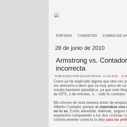
PORTADA
CAMISETAS
CAMINO DE S
28 de junio de 2010
Armstrong vs. Contador
incorrecta
PUBLICADO POR
OSCAR FAFIAN
A LAS 8:50
0 
Como ya he explicado alguna que otra vez p
me atrevería a decir que se muy poco de cic
resulta bastante paradójica, ya que este blog
de GPS, o de móviles, o... todo lo contrario.
Me sincero de esta manera antes de empezar
Alberto Contador, porque
si esperabas una 
no lo es
. Estás advertido. Además, seguro q
expresión) comparando a los dos ciclistas c
ciclísticamente correcta la dejo
para los pro