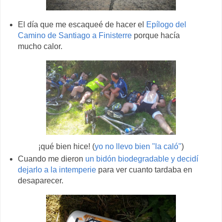
El día que me escaqueé de hacer el
Epílogo del
Camino de Santiago a Finisterre
porque hacía
mucho calor.
¡qué bien hice! (
yo no llevo bien "la caló"
)
Cuando me dieron
un bidón biodegradable y decidí
dejarlo a la intemperie
para ver cuanto tardaba en
desaparecer.