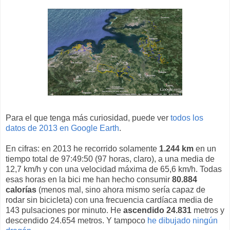
Para el que tenga más curiosidad, puede ver
todos los
datos de 2013 en Google Earth
.
En cifras: en 2013 he recorrido solamente
1.244 km
en un
tiempo total de 97:49:50 (97 horas, claro), a una media de
12,7 km/h y con una velocidad máxima de 65,6 km/h. Todas
esas horas en la bici me han hecho consumir
80.884
calorías
(menos mal, sino ahora mismo sería capaz de
rodar sin bicicleta) con una frecuencia cardíaca media de
143 pulsaciones por minuto. He
ascendido 24.831
metros y
descendido 24.654 metros. Y tampoco
he dibujado ningún