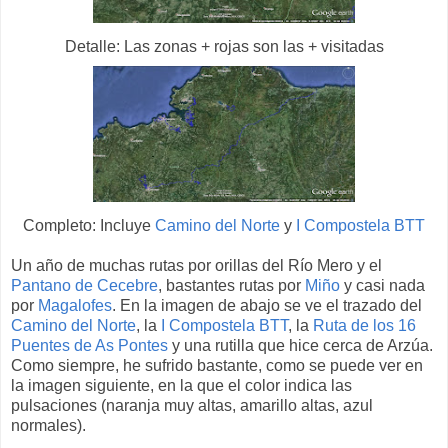
Detalle: Las zonas + rojas son las + visitadas
Completo: Incluye
Camino del Norte
y
I Compostela BTT
Un año de muchas rutas por orillas del Río Mero y el
Pantano de Cecebre
, bastantes rutas por
Miño
y casi nada
por
Magalofes
. En la imagen de abajo se ve el trazado del
Camino del Norte
, la
I Compostela BTT
, la
Ruta de los 16
Puentes de As Pontes
y una rutilla que hice cerca de Arzúa.
Como siempre, he sufrido bastante, como se puede ver en
la imagen siguiente, en la que el color indica las
pulsaciones (naranja muy altas, amarillo altas, azul
normales).