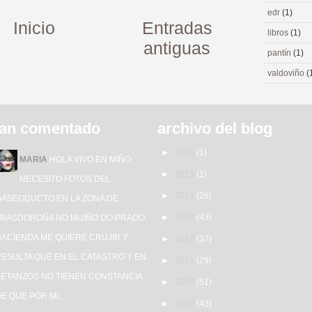
edr
(1)
Inicio
Entradas
libros
(1)
antiguas
pantín
(1)
valdoviño
(
an comentado
archivo del blog
►
2016
(1)
MARIA
HOLA VIVO EN MIÑO
►
2015
(1)
NECESITO FOTOS DEL
►
2014
(26)
GASEODUCTO EN LA ZONA DE
►
2013
(43)
TRASDOROÑA NO MUIÑO DO PRADO.
HACIENDA ME QUIERE CRUJIR Y
►
2012
(37)
ESULTA QUE EN EL CATASTRO Y EN
►
2011
(29)
BETANZOS NO TIENEN CONSTANCIA
►
2010
(51)
E QUE POR MI...
►
2009
(43)