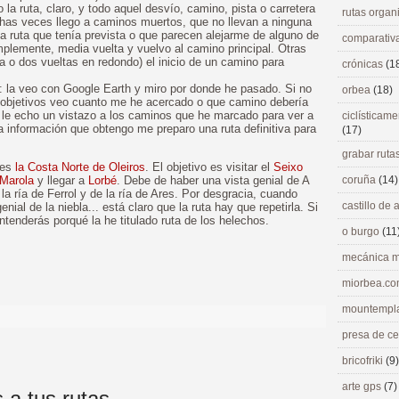
 la ruta, claro, y todo aquel desvío, camino, pista o carretera
rutas orga
chas veces llego a caminos muertos, que no llevan a ninguna
a ruta que tenía prevista o que parecen alejarme de alguno de
comparativ
mplemente, media vuelta y vuelvo al camino principal. Otras
o dos vueltas en redondo) el inicio de un camino para
crónicas
(1
a: la veo con Google Earth y miro por donde he pasado. Si no
orbea
(18)
 objetivos veo cuanto me he acercado o que camino debería
 le echo un vistazo a los caminos que he marcado para ver a
ciclísticame
 información que obtengo me preparo una ruta definitiva para
(17)
grabar ruta
 es
la Costa Norte de Oleiros
. El objetivo es visitar el
Seixo
 Marola
y llegar a
Lorbé
. Debe de haber una vista genial de A
coruña
(14)
a ría de Ferrol y de la ría de Ares. Por desgracia, cuando
castillo de
enial de la niebla... está claro que la ruta hay que repetirla. Si
ntenderás porqué la he titulado ruta de los helechos.
o burgo
(11
mecánica m
>
miorbea.c
mountempl
presa de c
bricofriki
(9)
arte gps
(7)
 a tus rutas