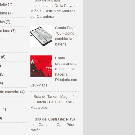
Ruta de la Crisis
lelle
(7)
Inmobiliaria: De la Playa de
Miño al Castillo de Andrade
 eume
(7)
por Carantoña
utas
(7)
Gamin Edge
de fene
(7)
705 - Cómo
cambiar la
)
batería
s
(6)
Cómo
preparar una
)
ruta antes de
(5)
hacerla:
Dibujarla con
4)
OruxMaps
 de caaveiro
(4)
Ruta de Tarzán: Magalofes
- Barcia - Belelle - Fene -
Magalofes
s
(4)
3)
Ruta del Contraste: Playa
de Campelo - Cabo Prior -
Narón