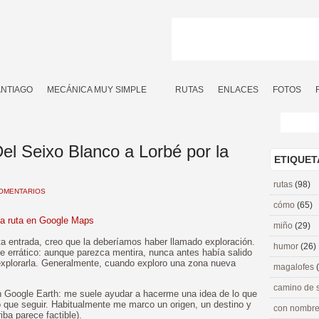
ANTIAGO
MECÁNICA MUY SIMPLE
RUTAS
ENLACES
FOTOS
el Seixo Blanco a Lorbé por la
ETIQUET
rutas
(98)
COMENTARIOS
cómo
(65)
la ruta en Google Maps
miño
(29)
a entrada, creo que la deberíamos haber llamado exploración.
humor
(26)
nte errático: aunque parezca mentira, nunca antes había salido
explorarla. Generalmente, cuando exploro una zona nueva
magalofes
camino de 
on Google Earth: me suele ayudar a hacerme una idea de lo que
o que seguir. Habitualmente me marco un origen, un destino y
con nombre
iba parece factible).