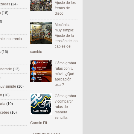
Ajuste de los
nizadas
(24)
frenos de
a
(18)
disco
8)
Mecánica
muy simple:
Ajuste de la
nte incorrecto
tensión de los
cables del
cambio
s
(16)
Cómo grabar
rutas con tu
 andrade
(13)
móvil: ¿Qué
)
aplicación
usar?
uy simple
(10)
om
(10)
Cómo grabar
y compartir
aria
(10)
rutas de
manera
ecebre
(10)
sencilla:
Garmin Fit