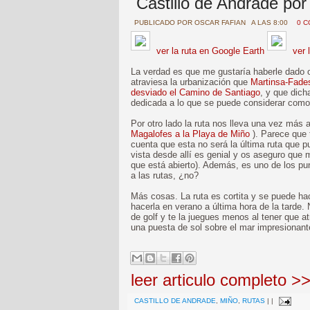
Castillo de Andrade po
PUBLICADO POR
OSCAR FAFIAN
A LAS 8:00
0 
ver la ruta en Google Earth
ver 
La verdad es que me gustaría haberle dado o
atraviesa la urbanización que
Martinsa-Fade
desviado el Camino de Santiago
, y que dich
dedicada a lo que se puede considerar como 
Por otro lado la ruta nos lleva una vez más 
Magalofes a la Playa de Miño
). Parece que t
cuenta que esta no será la última ruta que p
vista desde allí es genial y os aseguro que 
que está abierto). Además, es uno de los pu
a las rutas, ¿no?
Más cosas. La ruta es cortita y se puede h
hacerla en verano a última hora de la tard
de golf y te la juegues menos al tener que at
una puesta de sol sobre el mar impresionante.
leer articulo completo >
CASTILLO DE ANDRADE
,
MIÑO
,
RUTAS
|
|