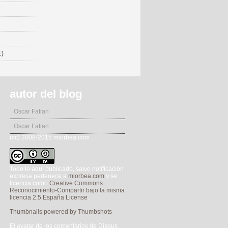
1)
autor del blog
Oscar Fafian
Oscar Fafian
(cc) 2008-2015 miorbea.com
Todo lo aquí publicado, salvo notificación
expresa pertenece a
miorbea.com
y se
licencia como
Creative Commons
Reconocimiento-Compartir bajo la misma
licencia 2.5 España License
.
Thumbnails powered by Thumbshots
El avatar de los comentarios de Disqus