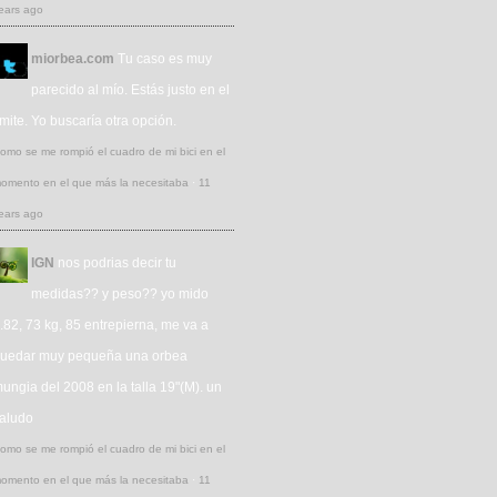
ears ago
miorbea.com
Tu caso es muy
parecido al mío. Estás justo en el
ímite. Yo buscaría otra opción.
omo se me rompió el cuadro de mi bici en el
omento en el que más la necesitaba
·
11
ears ago
IGN
nos podrias decir tu
medidas?? y peso?? yo mido
.82, 73 kg, 85 entrepierna, me va a
uedar muy pequeña una orbea
ungia del 2008 en la talla 19"(M). un
aludo
omo se me rompió el cuadro de mi bici en el
omento en el que más la necesitaba
·
11