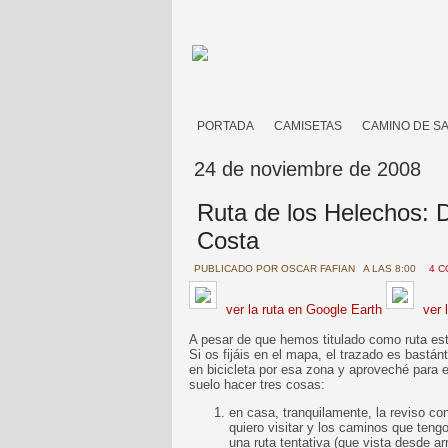
PORTADA
CAMISETAS
CAMINO DE S
24 de noviembre de 2008
Ruta de los Helechos: D
Costa
PUBLICADO POR
OSCAR FAFIAN
A LAS 8:00
4 
ver la ruta en Google Earth
ver 
A pesar de que hemos titulado como ruta est
Si os fijáis en el mapa, el trazado es bastá
en bicicleta por esa zona y aproveché para 
suelo hacer tres cosas:
en casa, tranquilamente, la reviso c
quiero visitar y los caminos que teng
una ruta tentativa (que vista desde arr