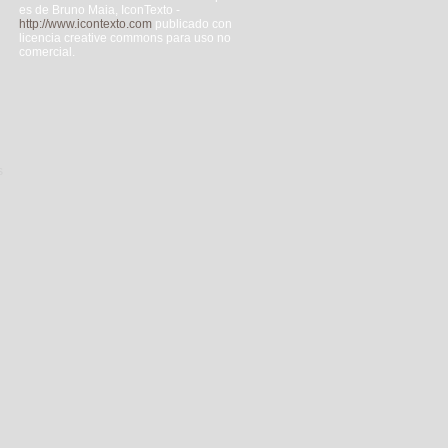
es de Bruno Maia, IconTexto -
http://www.icontexto.com
publicado con
licencia creative commons para uso no
comercial.
s