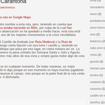
r Carantoña
lorbé
(3)
monasterio
COMENTARIOS
nieve
(3)
la ruta en Google Maps
pontedeu
tro nombre a esta ruta, pero, teniendo en cuenta que
sa estaba haciendo en Miño
, por culpa de la cual
han
seixo blan
a urbanización se ha quedado a medio hacer, esta ruta está
ares
(2)
uno de los mejores monumentos a la crisis inmobiliaria.
betanzos
(2
al Castillo de Andrade (ver
Ruta Medieval
o la
Ruta de
engo cierta fijación con esa torre / castillo y, teniendo en
cabo prior
(
ublique que pasa por ese lugar, en cierta manera así es. La
merece la pena visitarlo (en Semana Santa o Julio y Agosto,
chelo
(2)
ntos más altos de esa zona y simpre gusta meter algo de cota
goente
(2)
acer en cualquier momento. De todas maneras, es mejor
helmet ca
e. No lo digo porque en ese momento no haya muchos jugadores
ravesar el campo, sino porque en la parte final de la ruta verás
boston
(1)
 A disfrutarla.
campelo
(1
canarias
(1
>
castillo de
doniños
(1)