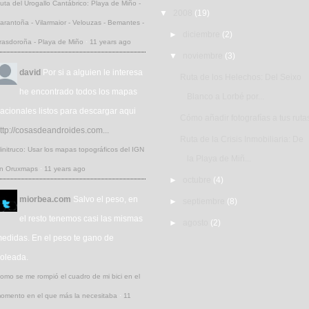
uta del Urogallo Cantábrico: Playa de Miño -
▼
2008
(19)
arantoña - Vilarmaior - Velouzas - Bemantes -
►
diciembre
(2)
rasdoroña - Playa de Miño
·
11 years ago
▼
noviembre
(3)
david
Por si a alguien le interesa
Ruta de los Helechos: Del Seixo
he encontrado todos los mapas
Blanco a Lorbé por...
acionales listos para descargar aqui
Cómo añadir fotografías a tus ruta
ttp://cosasdeandroides.com...
Ruta de la Crisis Inmobiliaria: De
initruco: Usar los mapas topográficos del IGN
la Playa de Miñ...
n Oruxmaps
·
11 years ago
►
octubre
(4)
miorbea.com
Salvo el peso, en
►
septiembre
(8)
el resto tenemos casi las mismas
►
agosto
(2)
edidas. En el peso te gano de
oleada.
omo se me rompió el cuadro de mi bici en el
omento en el que más la necesitaba
·
11