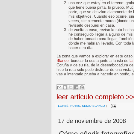
una vez que estoy en el terreno: grabo
que tiene buena pinta, lo pruebo. Mu
parte, que se desvían claramente de l
mis objetivos. Cuando eso ocurre, si
veces, simplemente marco (dando una 
revisarlo después en casa.
de vuelta a casa, reviso la ruta hech
he conseguido llegar a alguno de mis
de haber tomado para llegar. También
dónde me habrían llevado. Con toda la
hacer otro día.
La zona que vamos a explorar en este caso
Blanco
, bordear la costa junto a la isla de
la
Coruña y de su ría, de la desembocadura de l
hice la ruta sólo pude disfrutar de una vista g
vas a intentarlo prueba a hacerlo en otoño, e
leer articulo completo >
LORBÉ
,
RUTAS
,
SEIXO BLANCO
|
|
17 de noviembre de 2008
Cómo añadir fotografías