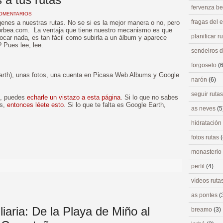
fervenza be
COMENTARIOS
fragas del
nes a nuestras rutas. No se si es la mejor manera o no, pero
iorbea.com. La ventaja que tiene nuestro mecanismo es que
planificar r
ocar nada, es tan fácil como subirla a un álbum y aparece
 Pues lee, lee.
sendeiros 
forgoselo
(6
arth), unas fotos, una cuenta en Picasa Web Albums y Google
narón
(6)
seguir ruta
ml, puedes
echarle un vistazo a esta página
. Si lo que no sabes
ms,
entonces léete esto
. Si lo que te falta es Google Earth,
as neves
(5
hidratación
fotos rutas
(
>
monasterio
perfil
(4)
vídeos ruta
as pontes
(
liaria: De la Playa de Miño al
breamo
(3)