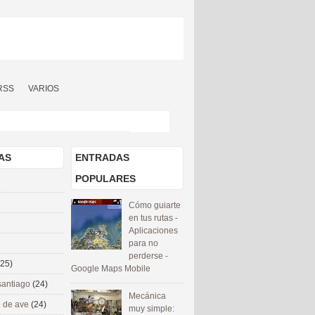
RSS
VARIOS
AS
ENTRADAS
POPULARES
Cómo guiarte
en tus rutas -
Aplicaciones
para no
perderse -
(25)
Google Maps Mobile
santiago
(24)
Mecánica
 de ave
(24)
muy simple: