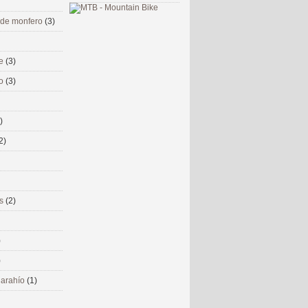
 de monfero
(3)
me
(3)
co
(3)
)
2)
ms
(2)
)
)
 narahío
(1)