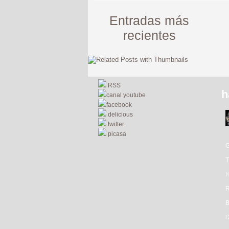
Entradas más
recientes
RSS
h
canal youtube
facebook
delicious
twitter
picasa
R
D