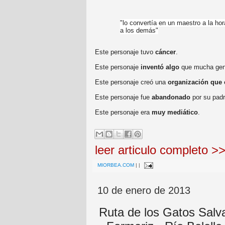
"
lo convertía en un maestro a la hor
a los demás"
Este personaje tuvo
cáncer
.
Este personaje
inventó algo
que mucha gent
Este personaje creó una
organización que 
Este personaje fue
abandonado
por su padr
Este personaje era
muy mediático
.
leer articulo completo >
MIORBEA.COM
|
|
10 de enero de 2013
Ruta de los Gatos Salva