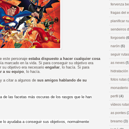
fervenza be
fragas del
planificar r
sendeiros 
forgoselo
(6
narón
(6)
seguir ruta
ue este personaje
estaba dispuesto a hacer cualquier cosa
ía marcado en la vida. Si para conseguir su objetivo era
as neves
(5
ir su objetivo era necesario
engañar
, lo hacía. Si para
hidratación
ar a su equipo
, lo hacía.
fotos rutas
(
y a citar a algunos de
sus amigos hablando de su
monasterio
perfil
(4)
a de las facetas más oscuras de los rasgos que le han
vídeos ruta
as pontes
(
breamo
(3)
e lo ayudaba a conseguir sus objetivos, normalmente