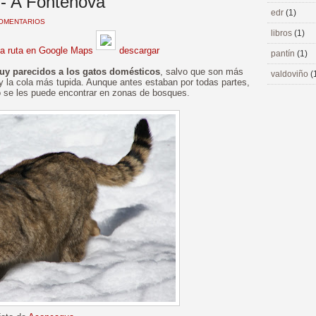
e - A Fontenova
edr
(1)
COMENTARIOS
libros
(1)
la ruta en Google Maps
descargar
pantín
(1)
uy parecidos a los gatos domésticos
, salvo que son más
valdoviño
(
y la cola más tupida. Aunque antes estaban por todas partes,
lo se les puede encontrar en zonas de bosques.