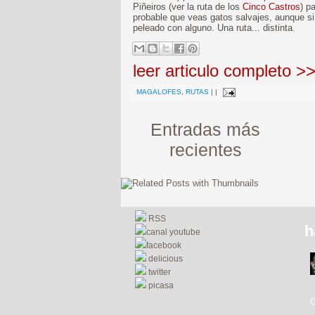
Piñeiros (ver la ruta de los
Cinco Castros
) p
probable que veas gatos salvajes, aunque si
peleado con alguno. Una ruta... distinta.
leer articulo completo >
MAGALOFES
,
RUTAS
|
|
Entradas más
recientes
RSS
h
canal youtube
facebook
delicious
twitter
picasa