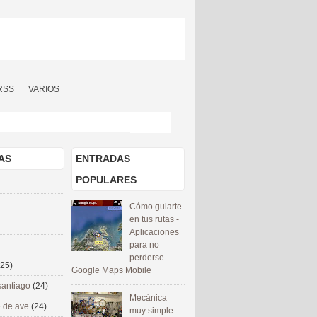
RSS
VARIOS
AS
ENTRADAS
POPULARES
Cómo guiarte
en tus rutas -
Aplicaciones
para no
perderse -
(25)
Google Maps Mobile
santiago
(24)
Mecánica
 de ave
(24)
muy simple: