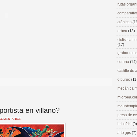
rutas orga
comparativ
crónicas
(1
orbea
(18)
ciclísticame
(17)
grabar ruta
coruña
(14)
castillo de
o burgo
(11
mecánica m
miorbea.c
mountempl
ortista en villano?
presa de c
COMENTARIOS
bricofriki
(9)
arte gps
(7)