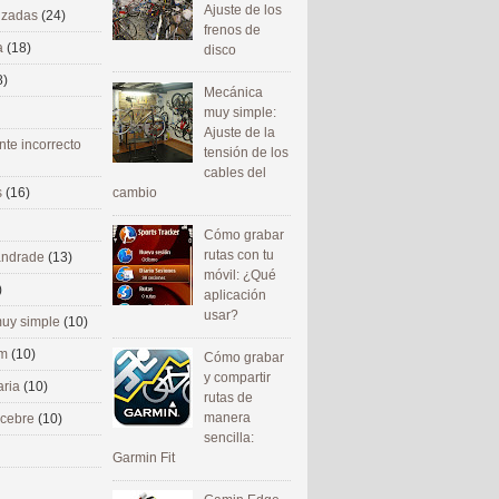
Ajuste de los
nizadas
(24)
frenos de
a
(18)
disco
8)
Mecánica
muy simple:
Ajuste de la
nte incorrecto
tensión de los
cables del
cambio
s
(16)
Cómo grabar
rutas con tu
 andrade
(13)
móvil: ¿Qué
)
aplicación
usar?
uy simple
(10)
om
(10)
Cómo grabar
y compartir
aria
(10)
rutas de
manera
ecebre
(10)
sencilla:
Garmin Fit