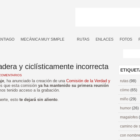
ANTIAGO
MECÁNICA MUY SIMPLE
RUTAS
ENLACES
FOTOS
adera y ciclísticamente incorrecta
ETIQUET
COMENTARIOS
aje
, ha anunciado la creación de una
Comisión de la Verdad y
rutas
(98)
es que esta comisión
ya ha mantenido su primera reunión
mos tenido acceso a la grabación.
cómo
(65)
miño
(29)
erte, esto
te dejará sin aliento
.
humor
(26)
magalofes
camino de 
con nombre