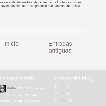
ara ascender de vuelta a Magalofes por la Fontenova. No es
 llevas pantalón corto, es probable que parezca que te has
>
Inicio
Entradas
antiguas
an comentado
archivo del blog
►
2016
(1)
MARIA
HOLA VIVO EN MIÑO
►
2015
(1)
NECESITO FOTOS DEL
►
2014
(26)
GASEODUCTO EN LA ZONA DE