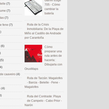
Gamin Edge
lelle
(7)
705 - Cómo
cambiar la
 eume
(7)
batería
utas
(7)
Ruta de la Crisis
de fene
(7)
Inmobiliaria: De la Playa de
)
Miño al Castillo de Andrade
por Carantoña
s
(6)
Cómo
preparar una
)
ruta antes de
(5)
hacerla:
Dibujarla con
4)
OruxMaps
 de caaveiro
(4)
Ruta de Tarzán: Magalofes
- Barcia - Belelle - Fene -
Magalofes
s
(4)
3)
Ruta del Contraste: Playa
de Campelo - Cabo Prior -
Narón