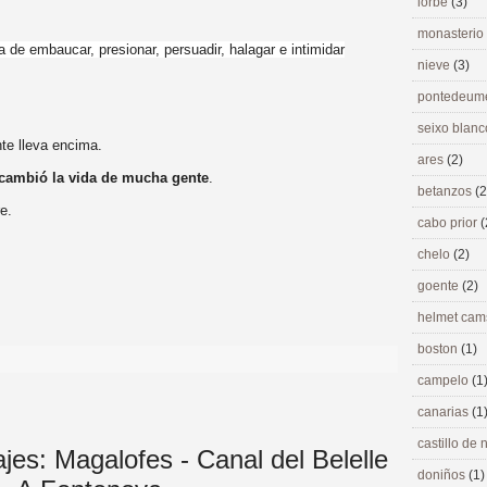
lorbé
(3)
monasterio
a de embaucar, presionar, persuadir, halagar e intimidar
nieve
(3)
pontedeu
seixo blan
e lleva encima.
ares
(2)
cambió la vida de mucha gente
.
betanzos
(2
e.
cabo prior
(
chelo
(2)
goente
(2)
>
helmet ca
boston
(1)
campelo
(1
canarias
(1
castillo de
jes: Magalofes - Canal del Belelle
doniños
(1)