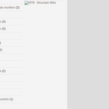
 de monfero
(3)
me
(3)
co
(3)
)
2)
ms
(2)
)
)
 narahío
(1)