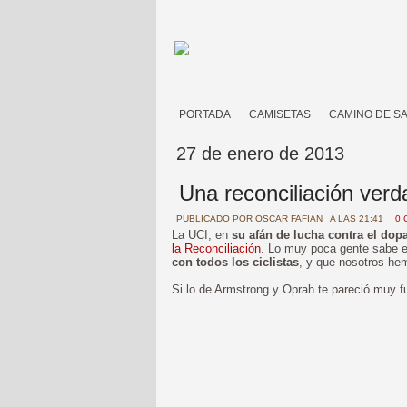
PORTADA
CAMISETAS
CAMINO DE S
27 de enero de 2013
Una reconciliación verd
PUBLICADO POR
OSCAR FAFIAN
A LAS 21:41
0 
La UCI, en
su afán de lucha contra el dop
la Reconciliación
. Lo muy poca gente sabe 
con todos los ciclistas
, y que nosotros he
Si lo de Armstrong y Oprah te pareció muy fu