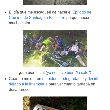
El día que me escaqueé de hacer el
Epílogo del
Camino de Santiago a Finisterre
porque hacía
mucho calor.
¡qué bien hice! (
yo no llevo bien "la caló"
)
Cuando me dieron
un bidón biodegradable y decidí
dejarlo a la intemperie
para ver cuanto tardaba en
desaparecer.