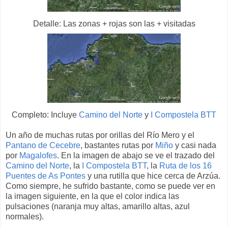
Detalle: Las zonas + rojas son las + visitadas
Completo: Incluye
Camino del Norte
y
I Compostela BTT
Un año de muchas rutas por orillas del Río Mero y el
Pantano de Cecebre
, bastantes rutas por
Miño
y casi nada
por
Magalofes
. En la imagen de abajo se ve el trazado del
Camino del Norte
, la
I Compostela BTT
, la
Ruta de los 16
Puentes de As Pontes
y una rutilla que hice cerca de Arzúa.
Como siempre, he sufrido bastante, como se puede ver en
la imagen siguiente, en la que el color indica las
pulsaciones (naranja muy altas, amarillo altas, azul
normales).