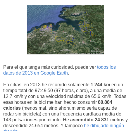
Para el que tenga más curiosidad, puede ver
todos los
datos de 2013 en Google Earth
.
En cifras: en 2013 he recorrido solamente
1.244 km
en un
tiempo total de 97:49:50 (97 horas, claro), a una media de
12,7 km/h y con una velocidad máxima de 65,6 km/h. Todas
esas horas en la bici me han hecho consumir
80.884
calorías
(menos mal, sino ahora mismo sería capaz de
rodar sin bicicleta) con una frecuencia cardíaca media de
143 pulsaciones por minuto. He
ascendido 24.831
metros y
descendido 24.654 metros. Y tampoco
he dibujado ningún