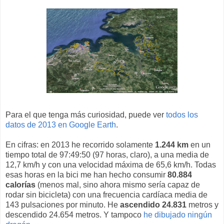
Para el que tenga más curiosidad, puede ver
todos los
datos de 2013 en Google Earth
.
En cifras: en 2013 he recorrido solamente
1.244 km
en un
tiempo total de 97:49:50 (97 horas, claro), a una media de
12,7 km/h y con una velocidad máxima de 65,6 km/h. Todas
esas horas en la bici me han hecho consumir
80.884
calorías
(menos mal, sino ahora mismo sería capaz de
rodar sin bicicleta) con una frecuencia cardíaca media de
143 pulsaciones por minuto. He
ascendido 24.831
metros y
descendido 24.654 metros. Y tampoco
he dibujado ningún