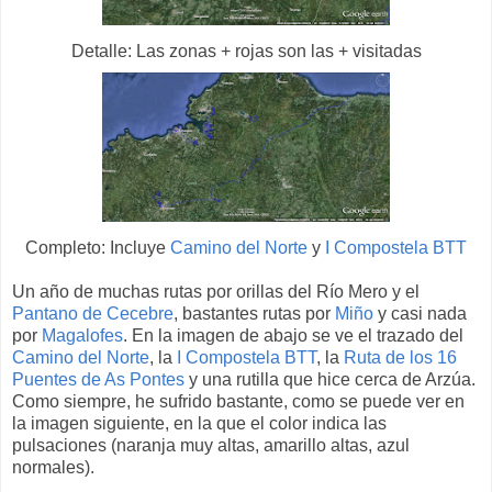
Detalle: Las zonas + rojas son las + visitadas
Completo: Incluye
Camino del Norte
y
I Compostela BTT
Un año de muchas rutas por orillas del Río Mero y el
Pantano de Cecebre
, bastantes rutas por
Miño
y casi nada
por
Magalofes
. En la imagen de abajo se ve el trazado del
Camino del Norte
, la
I Compostela BTT
, la
Ruta de los 16
Puentes de As Pontes
y una rutilla que hice cerca de Arzúa.
Como siempre, he sufrido bastante, como se puede ver en
la imagen siguiente, en la que el color indica las
pulsaciones (naranja muy altas, amarillo altas, azul
normales).