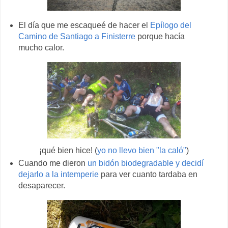
El día que me escaqueé de hacer el
Epílogo del
Camino de Santiago a Finisterre
porque hacía
mucho calor.
¡qué bien hice! (
yo no llevo bien "la caló"
)
Cuando me dieron
un bidón biodegradable y decidí
dejarlo a la intemperie
para ver cuanto tardaba en
desaparecer.