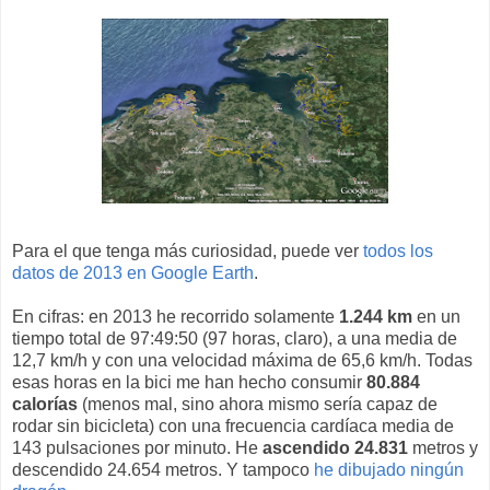
Para el que tenga más curiosidad, puede ver
todos los
datos de 2013 en Google Earth
.
En cifras: en 2013 he recorrido solamente
1.244 km
en un
tiempo total de 97:49:50 (97 horas, claro), a una media de
12,7 km/h y con una velocidad máxima de 65,6 km/h. Todas
esas horas en la bici me han hecho consumir
80.884
calorías
(menos mal, sino ahora mismo sería capaz de
rodar sin bicicleta) con una frecuencia cardíaca media de
143 pulsaciones por minuto. He
ascendido 24.831
metros y
descendido 24.654 metros. Y tampoco
he dibujado ningún