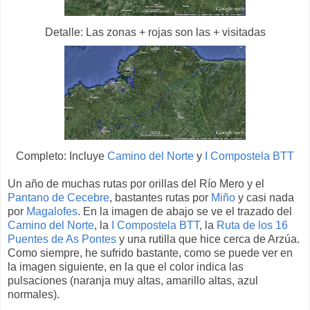
Detalle: Las zonas + rojas son las + visitadas
Completo: Incluye
Camino del Norte
y
I Compostela BTT
Un año de muchas rutas por orillas del Río Mero y el
Pantano de Cecebre
, bastantes rutas por
Miño
y casi nada
por
Magalofes
. En la imagen de abajo se ve el trazado del
Camino del Norte
, la
I Compostela BTT
, la
Ruta de los 16
Puentes de As Pontes
y una rutilla que hice cerca de Arzúa.
Como siempre, he sufrido bastante, como se puede ver en
la imagen siguiente, en la que el color indica las
pulsaciones (naranja muy altas, amarillo altas, azul
normales).