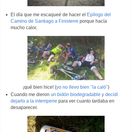
El día que me escaqueé de hacer el
Epílogo del
Camino de Santiago a Finisterre
porque hacía
mucho calor.
¡qué bien hice! (
yo no llevo bien "la caló"
)
Cuando me dieron
un bidón biodegradable y decidí
dejarlo a la intemperie
para ver cuanto tardaba en
desaparecer.