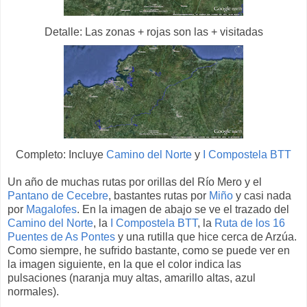
Detalle: Las zonas + rojas son las + visitadas
Completo: Incluye
Camino del Norte
y
I Compostela BTT
Un año de muchas rutas por orillas del Río Mero y el
Pantano de Cecebre
, bastantes rutas por
Miño
y casi nada
por
Magalofes
. En la imagen de abajo se ve el trazado del
Camino del Norte
, la
I Compostela BTT
, la
Ruta de los 16
Puentes de As Pontes
y una rutilla que hice cerca de Arzúa.
Como siempre, he sufrido bastante, como se puede ver en
la imagen siguiente, en la que el color indica las
pulsaciones (naranja muy altas, amarillo altas, azul
normales).