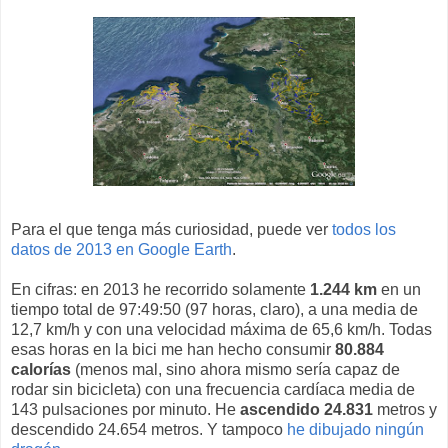
Para el que tenga más curiosidad, puede ver
todos los
datos de 2013 en Google Earth
.
En cifras: en 2013 he recorrido solamente
1.244 km
en un
tiempo total de 97:49:50 (97 horas, claro), a una media de
12,7 km/h y con una velocidad máxima de 65,6 km/h. Todas
esas horas en la bici me han hecho consumir
80.884
calorías
(menos mal, sino ahora mismo sería capaz de
rodar sin bicicleta) con una frecuencia cardíaca media de
143 pulsaciones por minuto. He
ascendido 24.831
metros y
descendido 24.654 metros. Y tampoco
he dibujado ningún