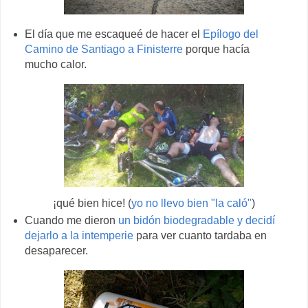
El día que me escaqueé de hacer el
Epílogo del
Camino de Santiago a Finisterre
porque hacía
mucho calor.
¡qué bien hice! (
yo no llevo bien "la caló"
)
Cuando me dieron
un bidón biodegradable y decidí
dejarlo a la intemperie
para ver cuanto tardaba en
desaparecer.