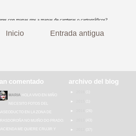
Inicio
Entrada antigua
an comentado
archivo del blog
►
2016
(1)
MARIA
HOLA VIVO EN MIÑO
►
2015
(1)
NECESITO FOTOS DEL
►
2014
(26)
GASEODUCTO EN LA ZONA DE
►
2013
(43)
TRASDOROÑA NO MUIÑO DO PRADO.
HACIENDA ME QUIERE CRUJIR Y
►
2012
(37)