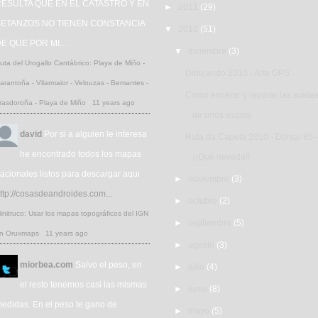
ESULTA QUE EN EL CATASTRO Y EN
►
2011
(29)
BETANZOS NO TIENEN CONSTANCIA
▼
2010
(51)
E QUE POR MI...
▼
diciembre
(3)
uta del Urogallo Cantábrico: Playa de Miño -
Dibujando 2010 - Arte GPS
arantoña - Vilarmaior - Velouzas - Bemantes -
Cómo encerar y reparar las suela
rasdoroña - Playa de Miño
·
11 years ago
de unos esquís
david
Por si a alguien le interesa
Ruta da Capela 2010 - Dorsal 85 -
he encontrado todos los mapas
¡¡Qué nevada!!
acionales listos para descargar aqui
►
noviembre
(3)
ttp://cosasdeandroides.com...
►
octubre
(2)
initruco: Usar los mapas topográficos del IGN
►
septiembre
(5)
n Oruxmaps
·
11 years ago
►
agosto
(3)
miorbea.com
Salvo el peso, en
►
julio
(4)
el resto tenemos casi las mismas
►
junio
(8)
edidas. En el peso te gano de
►
mayo
(5)