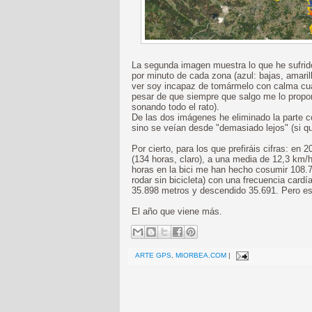
La segunda imagen muestra lo que he sufrido
por minuto de cada zona (azul: bajas, amaril
ver soy incapaz de tomármelo con calma cua
pesar de que siempre que salgo me lo propong
sonando todo el rato).
De las dos imágenes he eliminado la parte c
sino se veían desde "demasiado lejos" (si qu
Por cierto, para los que prefiráis cifras: en
(134 horas, claro), a una media de 12,3 km
horas en la bici me han hecho cosumir 108.
rodar sin bicicleta) con una frecuencia car
35.898 metros y descendido 35.691. Pero e
El año que viene más.
ARTE GPS
,
MIORBEA.COM
|