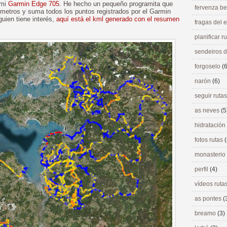
 mi
Garmin Edge 705
. He hecho un pequeño programita que
fervenza be
 metros y suma todos los puntos registrados por el Garmin
uien tiene interés,
aquí está el kml generado con el resumen
fragas del
planificar r
sendeiros 
forgoselo
(6
narón
(6)
seguir ruta
as neves
(5
hidratación
fotos rutas
(
monasterio
perfil
(4)
vídeos ruta
as pontes
(
breamo
(3)