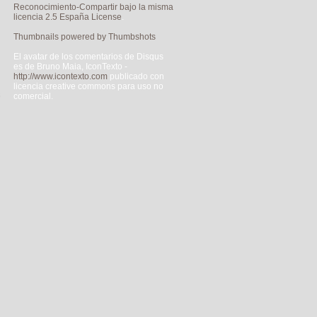
Reconocimiento-Compartir bajo la misma
licencia 2.5 España License
.
Thumbnails powered by Thumbshots
El avatar de los comentarios de Disqus
es de Bruno Maia, IconTexto -
http://www.icontexto.com
publicado con
licencia creative commons para uso no
s
comercial.