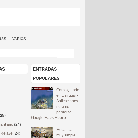
RSS
VARIOS
AS
ENTRADAS
POPULARES
Cómo guiarte
en tus rutas -
Aplicaciones
para no
perderse -
(25)
Google Maps Mobile
santiago
(24)
Mecánica
 de ave
(24)
muy simple: