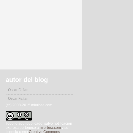
autor del blog
Oscar Fafian
Oscar Fafian
(cc) 2008-2015 miorbea.com
Todo lo aquí publicado, salvo notificación
expresa pertenece a
miorbea.com
y se
licencia como
Creative Commons