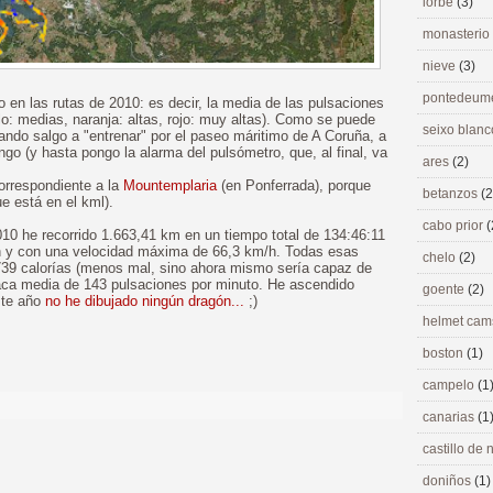
lorbé
(3)
monasterio
nieve
(3)
pontedeu
 en las rutas de 2010: es decir, la media de las pulsaciones
lo: medias, naranja: altas, rojo: muy altas). Como se puede
seixo blan
ndo salgo a "entrenar" por el paseo máritimo de A Coruña, a
o (y hasta pongo la alarma del pulsómetro, que, al final, va
ares
(2)
orrespondiente a la
Mountemplaria
(en Ponferrada), porque
betanzos
(2
e está en el kml).
cabo prior
(
 2010 he recorrido 1.663,41 km en un tiempo total de 134:46:11
/h y con una velocidad máxima de 66,3 km/h. Todas esas
chelo
(2)
739 calorías (menos mal, sino ahora mismo sería capaz de
díaca media de 143 pulsaciones por minuto. He ascendido
goente
(2)
ste año
no he dibujado ningún dragón...
;)
helmet ca
boston
(1)
campelo
(1
canarias
(1
castillo de
doniños
(1)