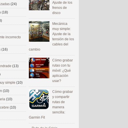
Ajuste de los
nizadas
(24)
frenos de
a
(18)
disco
8)
Mecánica
muy simple:
Ajuste de la
nte incorrecto
tensión de los
cables del
cambio
s
(16)
Cómo grabar
rutas con tu
 andrade
(13)
móvil: ¿Qué
)
aplicación
usar?
uy simple
(10)
om
(10)
Cómo grabar
y compartir
aria
(10)
rutas de
manera
ecebre
(10)
sencilla:
Garmin Fit