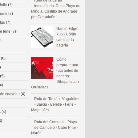
Ruta de la Crisis
lelle
(7)
Inmobiliaria: De la Playa de
Miño al Castillo de Andrade
 eume
(7)
por Carantoña
utas
(7)
Gamin Edge
de fene
(7)
705 - Cómo
cambiar la
)
batería
s
(6)
Cómo
preparar una
)
ruta antes de
(5)
hacerla:
Dibujarla con
4)
OruxMaps
 de caaveiro
(4)
Ruta de Tarzán: Magalofes
- Barcia - Belelle - Fene -
Magalofes
s
(4)
3)
Ruta del Contraste: Playa
de Campelo - Cabo Prior -
Narón