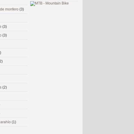
 de monfero
(3)
me
(3)
co
(3)
)
2)
ms
(2)
)
)
 narahío
(1)