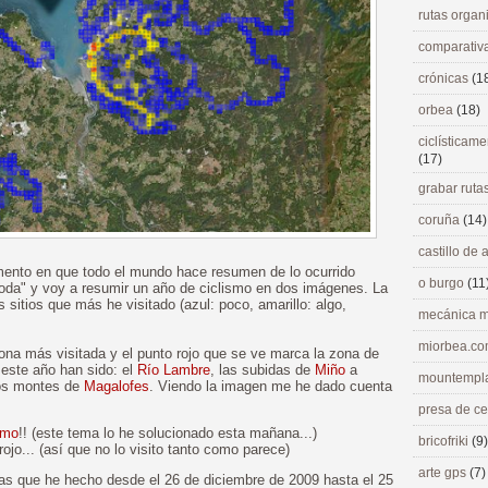
rutas orga
comparativ
crónicas
(1
orbea
(18)
ciclísticame
(17)
grabar ruta
coruña
(14)
castillo de
mento en que todo el mundo hace resumen de lo ocurrido
o burgo
(11
moda" y voy a resumir un año de ciclismo en dos imágenes. La
 sitios que más he visitado (azul: poco, amarillo: algo,
mecánica m
miorbea.c
na más visitada y el punto rojo que se ve marca la zona de
 este año han sido: el
Río Lambre
, las subidas de
Miño
a
mountempl
los montes de
Magalofes
. Viendo la imagen me he dado cuenta
presa de c
amo
!! (este tema lo he solucionado esta mañana...)
bricofriki
(9)
ojo... (así que no lo visito tanto como parece)
arte gps
(7)
as que he hecho desde el 26 de diciembre de 2009 hasta el 25