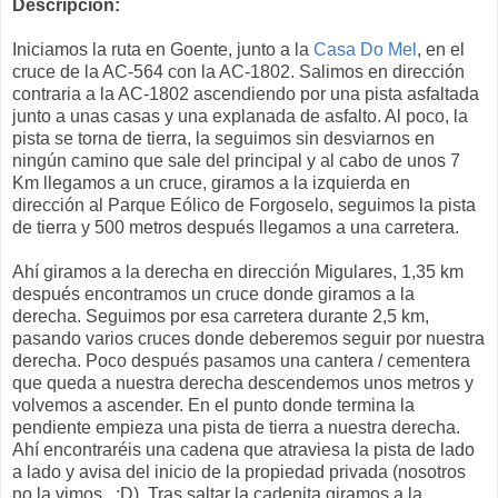
Descripción:
Iniciamos la ruta en Goente, junto a la
Casa Do Mel
, en el
cruce de la AC-564 con la AC-1802. Salimos en dirección
contraria a la AC-1802 ascendiendo por una pista asfaltada
junto a unas casas y una explanada de asfalto. Al poco, la
pista se torna de tierra, la seguimos sin desviarnos en
ningún camino que sale del principal y al cabo de unos 7
Km llegamos a un cruce, giramos a la izquierda en
dirección al Parque Eólico de Forgoselo, seguimos la pista
de tierra y 500 metros después llegamos a una carretera.
Ahí giramos a la derecha en dirección Migulares, 1,35 km
después encontramos un cruce donde giramos a la
derecha. Seguimos por esa carretera durante 2,5 km,
pasando varios cruces donde deberemos seguir por nuestra
derecha. Poco después pasamos una cantera / cementera
que queda a nuestra derecha descendemos unos metros y
volvemos a ascender. En el punto donde termina la
pendiente empieza una pista de tierra a nuestra derecha.
Ahí encontraréis una cadena que atraviesa la pista de lado
a lado y avisa del inicio de la propiedad privada (nosotros
no la vimos.. :D). Tras saltar la cadenita giramos a la