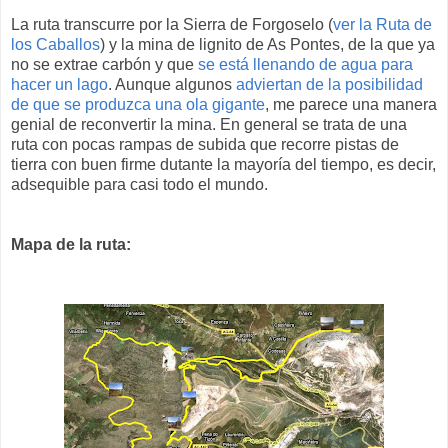
La ruta transcurre por la Sierra de Forgoselo (
ver la Ruta de
los Caballos
) y la mina de lignito de As Pontes, de la que ya
no se extrae carbón y que
se está llenando de agua para
hacer un lago
. Aunque algunos
adviertan de la posibilidad
de que se produzca una ola gigante
, me parece una manera
genial de reconvertir la mina. En general se trata de una
ruta con pocas rampas de subida que recorre pistas de
tierra con buen firme dutante la mayoría del tiempo, es decir,
adsequible para casi todo el mundo.
Mapa de la ruta: