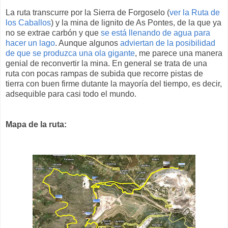
La ruta transcurre por la Sierra de Forgoselo (
ver la Ruta de
los Caballos
) y la mina de lignito de As Pontes, de la que ya
no se extrae carbón y que
se está llenando de agua para
hacer un lago
. Aunque algunos
adviertan de la posibilidad
de que se produzca una ola gigante
, me parece una manera
genial de reconvertir la mina. En general se trata de una
ruta con pocas rampas de subida que recorre pistas de
tierra con buen firme dutante la mayoría del tiempo, es decir,
adsequible para casi todo el mundo.
Mapa de la ruta: