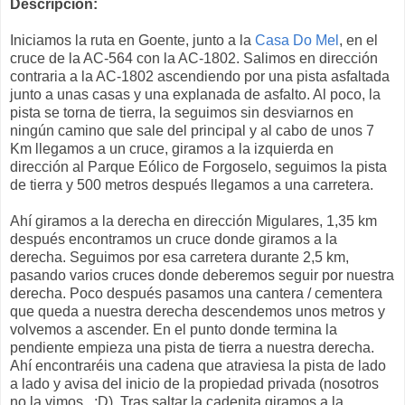
Descripción:
Iniciamos la ruta en Goente, junto a la
Casa Do Mel
, en el
cruce de la AC-564 con la AC-1802. Salimos en dirección
contraria a la AC-1802 ascendiendo por una pista asfaltada
junto a unas casas y una explanada de asfalto. Al poco, la
pista se torna de tierra, la seguimos sin desviarnos en
ningún camino que sale del principal y al cabo de unos 7
Km llegamos a un cruce, giramos a la izquierda en
dirección al Parque Eólico de Forgoselo, seguimos la pista
de tierra y 500 metros después llegamos a una carretera.
Ahí giramos a la derecha en dirección Migulares, 1,35 km
después encontramos un cruce donde giramos a la
derecha. Seguimos por esa carretera durante 2,5 km,
pasando varios cruces donde deberemos seguir por nuestra
derecha. Poco después pasamos una cantera / cementera
que queda a nuestra derecha descendemos unos metros y
volvemos a ascender. En el punto donde termina la
pendiente empieza una pista de tierra a nuestra derecha.
Ahí encontraréis una cadena que atraviesa la pista de lado
a lado y avisa del inicio de la propiedad privada (nosotros
no la vimos.. :D). Tras saltar la cadenita giramos a la