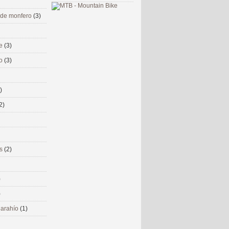
 de monfero
(3)
me
(3)
co
(3)
)
2)
ms
(2)
)
)
 narahío
(1)