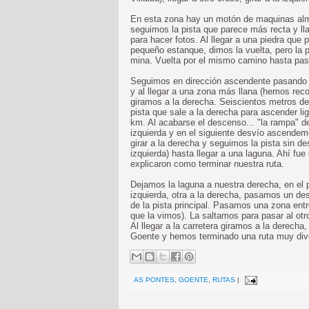
En esta zona hay un motón de maquinas al
seguimos la pista que parece más recta y ll
para hacer fotos. Al llegar a una piedra que 
pequeño estanque, dimos la vuelta, pero la p
mina. Vuelta por el mismo camino hasta pasa
Seguimos en dirección ascendente pasando de
y al llegar a una zona más llana (hemos rec
giramos a la derecha. Seiscientos metros d
pista que sale a la derecha para ascender 
km. Al acabarse el descenso... "la rampa" 
izquierda y en el siguiente desvío ascendem
girar a la derecha y seguimos la pista sin d
izquierda) hasta llegar a una laguna. Ahí f
explicaron como terminar nuestra ruta.
Dejamos la laguna a nuestra derecha, en el 
izquierda, otra a la derecha, pasamos un d
de la pista principal. Pasamos una zona entr
que la vimos). La saltamos para pasar al otr
Al llegar a la carretera giramos a la derech
Goente y hemos terminado una ruta muy dive
AS PONTES
,
GOENTE
,
RUTAS
|