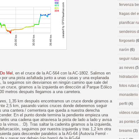
fervenza be
fragas del
planificar r
sendeiros 
forgoselo
(6
narón
(6)
seguir ruta
as neves
(5
 Do Mel
, en el cruce de la AC-564 con la AC-1802. Salimos en
hidratación
o por una pista asfaltada junto a unas casas y una explanada
rra, la seguimos sin desviarnos en ningún camino que sale del
fotos rutas
(
un cruce, giramos a la izquierda en dirección al Parque Eólico
 500 metros después llegamos a una carretera.
monasterio
lares, 1,35 km después encontramos un cruce donde giramos a
perfil
(4)
ante 2,5 km, pasando varios cruces donde deberemos seguir
 una cantera / cementera que queda a nuestra derecha
vídeos ruta
nder. En el punto donde termina la pendiente empieza una
raréis una cadena que atraviesa la pista de lado a lado y avisa
as pontes
(
o la vimos.. :D). Tras saltar la cadenita giramos a la izquierda,
furcación, seguimos por nuestra izquierda y tras 1,2 km otra
breamo
(3)
uierda para descender paralelos a la AG-64 (Autovía Ferrol -
ierda y pasar por debajo (ojo barro) de la AG-64.