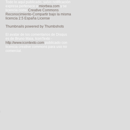
Todo lo aquí publicado, salvo notificación
expresa pertenece a
miorbea.com
y se
licencia como
Creative Commons
Reconocimiento-Compartir bajo la misma
licencia 2.5 España License
.
Thumbnails powered by Thumbshots
El avatar de los comentarios de Disqus
es de Bruno Maia, IconTexto -
http://www.icontexto.com
publicado con
licencia creative commons para uso no
comercial.
a