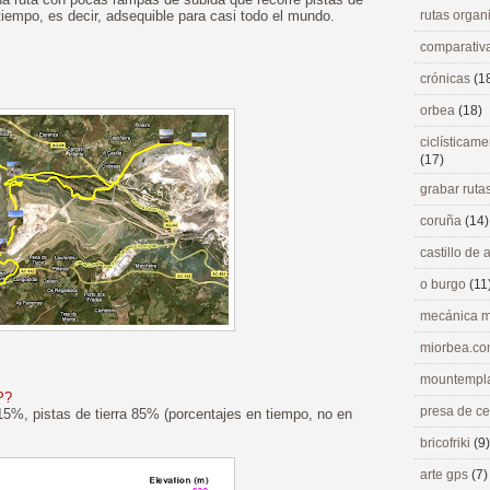
 tiempo, es decir, adsequible para casi todo el mundo.
rutas orga
comparativ
crónicas
(1
orbea
(18)
ciclísticame
(17)
grabar ruta
coruña
(14)
castillo de
o burgo
(11
mecánica m
miorbea.c
mountempl
P?
presa de c
15%, pistas de tierra 85% (porcentajes en tiempo, no en
bricofriki
(9)
arte gps
(7)