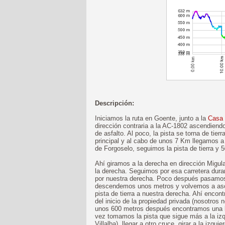
Descripción:
Iniciamos la ruta en Goente, junto a la
Casa
dirección contraria a la AC-1802 ascendiend
de asfalto. Al poco, la pista se torna de tie
principal y al cabo de unos 7 Km llegamos a 
de Forgoselo, seguimos la pista de tierra y
Ahí giramos a la derecha en dirección Migu
la derecha. Seguimos por esa carretera dur
por nuestra derecha. Poco después pasamos
descendemos unos metros y volvemos a asce
pista de tierra a nuestra derecha. Ahí encont
del inicio de la propiedad privada (nosotros n
unos 600 metros después encontramos una bi
vez tomamos la pista que sigue más a la izq
Villalba), llegar a otro cruce, girar a la izqu