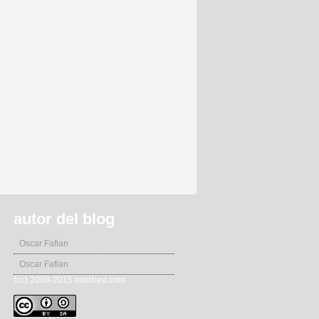
autor del blog
Oscar Fafian
Oscar Fafian
(cc) 2008-2015 miorbea.com