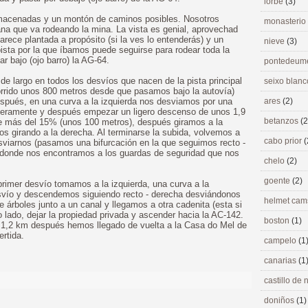
lorbé
(3)
macenadas y un montón de caminos posibles. Nosotros
monasterio
ana que va rodeando la mina. La vista es genial, aprovechad
parece plantada a propósito (si la ves lo entenderás) y un
nieve
(3)
ista por la que íbamos puede seguirse para rodear toda la
r bajo (ojo barro) la AG-64.
pontedeu
 largo en todos los desvíos que nacen de la pista principal
seixo blan
orrido unos 800 metros desde que pasamos bajo la autovía)
espués, en una curva a la izquierda nos desviamos por una
ares
(2)
ligeramente y después empezar un ligero descenso de unos 1,9
betanzos
(2
de más del 15% (unos 100 metros), después giramos a la
os girando a la derecha. Al terminarse la subida, volvemos a
cabo prior
(
esviarnos (pasamos una bifurcación en la que seguimos recto -
ue donde nos encontramos a los guardas de seguridad que nos
chelo
(2)
goente
(2)
primer desvío tomamos a la izquierda, una curva a la
esvío y descendemos siguiendo recto - derecha desviándonos
helmet ca
e árboles junto a un canal y llegamos a otra cadenita (esta si
o lado, dejar la propiedad privada y ascender hacia la AC-142.
boston
(1)
a, 1,2 km después hemos llegado de vuelta a la Casa do Mel de
rtida.
campelo
(1
canarias
(1
castillo de
doniños
(1)