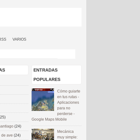
RSS
VARIOS
AS
ENTRADAS
POPULARES
Cómo guiarte
en tus rutas -
Aplicaciones
para no
perderse -
(25)
Google Maps Mobile
santiago
(24)
Mecánica
 de ave
(24)
muy simple: