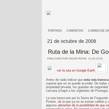
PORTADA
CAMISETAS
CAMINO DE S
21 de octubre de 2008
Ruta de la Mina: De Go
PUBLICADO POR
OSCAR FAFIAN
A LAS 15:00
ver la ruta en Google Earth
Antes de nada indicar que
esta ruta transc
supone que no se puede acceder. De todas m
propiedad privada, los guardas de seguridad
cercana (chapó a los vigilantes de Prosegur,
La ruta transcurre por la Sierra de Forgoselo 
Pontes, de la que ya no se extrae carbón y
algunos
adviertan de la posibilidad de que s
reconvertir la mina. En general se trata de 