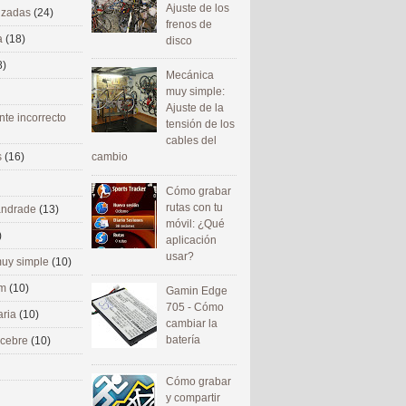
Ajuste de los
nizadas
(24)
frenos de
a
(18)
disco
8)
Mecánica
muy simple:
Ajuste de la
nte incorrecto
tensión de los
cables del
cambio
s
(16)
Cómo grabar
rutas con tu
 andrade
(13)
móvil: ¿Qué
)
aplicación
usar?
uy simple
(10)
om
(10)
Gamin Edge
705 - Cómo
aria
(10)
cambiar la
batería
ecebre
(10)
Cómo grabar
y compartir