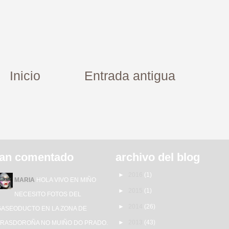
Inicio
Entrada antigua
an comentado
archivo del blog
►
2016
(1)
MARIA
HOLA VIVO EN MIÑO
►
2015
(1)
NECESITO FOTOS DEL
►
2014
(26)
GASEODUCTO EN LA ZONA DE
►
2013
(43)
TRASDOROÑA NO MUIÑO DO PRADO.