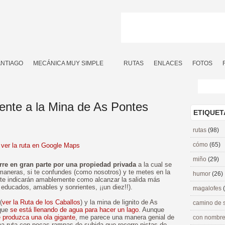
ANTIAGO
MECÁNICA MUY SIMPLE
RUTAS
ENLACES
FOTOS
ente a la Mina de As Pontes
ETIQUET
rutas
(98)
cómo
(65)
ver la ruta en Google Maps
miño
(29)
urre en gran parte por una propiedad privada
a la cual se
aneras, si te confundes (como nosotros) y te metes en la
humor
(26)
 te indicarán amablemente como alcanzar la salida más
 educados, amables y sonrientes, ¡¡un diez!!).
magalofes
(
ver la Ruta de los Caballos
) y la mina de lignito de As
camino de 
 que
se está llenando de agua para hacer un lago
. Aunque
e produzca una ola gigante
, me parece una manera genial de
con nombre
una ruta con pocas rampas de subida que recorre pistas de