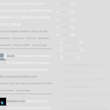
HACIENDA ME QUIERE CRUJIR Y
►
2012
(37)
ESULTA QUE EN EL CATASTRO Y EN
►
2011
(29)
BETANZOS NO TIENEN CONSTANCIA
►
2010
(51)
E QUE POR MI...
►
2009
(43)
uta del Urogallo Cantábrico: Playa de Miño -
▼
2008
(19)
arantoña - Vilarmaior - Velouzas - Bemantes -
►
diciembre
(2)
rasdoroña - Playa de Miño
·
11 years ago
►
noviembre
(3)
david
Por si a alguien le interesa
▼
octubre
(4)
he encontrado todos los mapas
Como grabar rutas con tu móvil:
acionales listos para descargar aqui
GPS interno frente...
ttp://cosasdeandroides.com...
Ruta de la Mina: De Goente a la
initruco: Usar los mapas topográficos del IGN
Mina de As Pontes
n Oruxmaps
·
11 years ago
Orbea Mungia 2009 frente a Orbe
miorbea.com
Salvo el peso, en
Mungia 2008
el resto tenemos casi las mismas
La Ruta del Mero: De A Coruña a