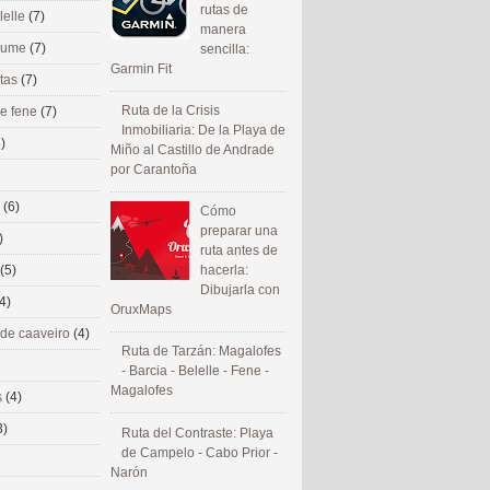
rutas de
lelle
(7)
manera
 eume
(7)
sencilla:
Garmin Fit
utas
(7)
Ruta de la Crisis
de fene
(7)
Inmobiliaria: De la Playa de
)
Miño al Castillo de Andrade
por Carantoña
s
(6)
Cómo
preparar una
)
ruta antes de
(5)
hacerla:
Dibujarla con
4)
OruxMaps
 de caaveiro
(4)
Ruta de Tarzán: Magalofes
- Barcia - Belelle - Fene -
Magalofes
s
(4)
3)
Ruta del Contraste: Playa
de Campelo - Cabo Prior -
Narón