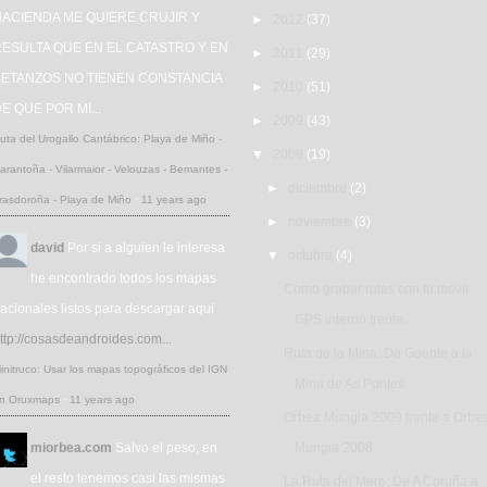
HACIENDA ME QUIERE CRUJIR Y
►
2012
(37)
ESULTA QUE EN EL CATASTRO Y EN
►
2011
(29)
BETANZOS NO TIENEN CONSTANCIA
►
2010
(51)
E QUE POR MI...
►
2009
(43)
uta del Urogallo Cantábrico: Playa de Miño -
▼
2008
(19)
arantoña - Vilarmaior - Velouzas - Bemantes -
►
diciembre
(2)
rasdoroña - Playa de Miño
·
11 years ago
►
noviembre
(3)
david
Por si a alguien le interesa
▼
octubre
(4)
he encontrado todos los mapas
Como grabar rutas con tu móvil:
acionales listos para descargar aqui
GPS interno frente...
ttp://cosasdeandroides.com...
Ruta de la Mina: De Goente a la
initruco: Usar los mapas topográficos del IGN
Mina de As Pontes
n Oruxmaps
·
11 years ago
Orbea Mungia 2009 frente a Orbe
miorbea.com
Salvo el peso, en
Mungia 2008
el resto tenemos casi las mismas
La Ruta del Mero: De A Coruña a