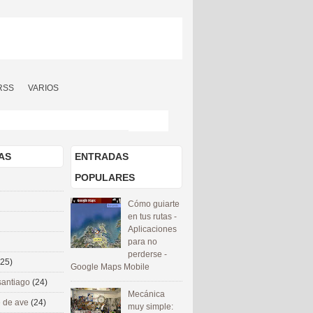
RSS
VARIOS
AS
ENTRADAS
POPULARES
Cómo guiarte
en tus rutas -
Aplicaciones
para no
perderse -
(25)
Google Maps Mobile
santiago
(24)
Mecánica
 de ave
(24)
muy simple: