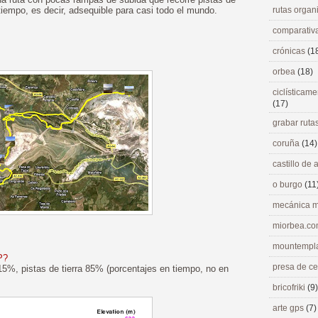
 tiempo, es decir, adsequible para casi todo el mundo.
rutas orga
comparativ
crónicas
(1
orbea
(18)
ciclísticame
(17)
grabar ruta
coruña
(14)
castillo de
o burgo
(11
mecánica m
miorbea.c
mountempl
P?
presa de c
15%, pistas de tierra 85% (porcentajes en tiempo, no en
bricofriki
(9)
arte gps
(7)