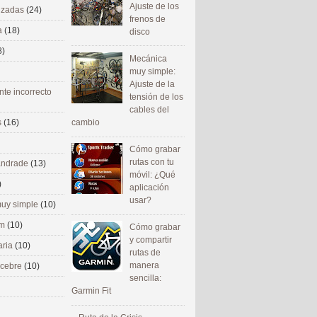
Ajuste de los
nizadas
(24)
frenos de
a
(18)
disco
8)
Mecánica
muy simple:
Ajuste de la
nte incorrecto
tensión de los
cables del
cambio
s
(16)
Cómo grabar
rutas con tu
 andrade
(13)
móvil: ¿Qué
)
aplicación
usar?
uy simple
(10)
om
(10)
Cómo grabar
y compartir
aria
(10)
rutas de
manera
ecebre
(10)
sencilla:
Garmin Fit