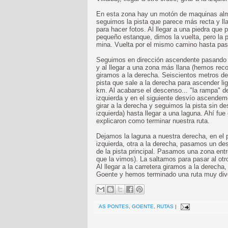
En esta zona hay un motón de maquinas al
seguimos la pista que parece más recta y ll
para hacer fotos. Al llegar a una piedra que 
pequeño estanque, dimos la vuelta, pero la p
mina. Vuelta por el mismo camino hasta pasa
Seguimos en dirección ascendente pasando de
y al llegar a una zona más llana (hemos rec
giramos a la derecha. Seiscientos metros d
pista que sale a la derecha para ascender 
km. Al acabarse el descenso... "la rampa" 
izquierda y en el siguiente desvío ascendem
girar a la derecha y seguimos la pista sin d
izquierda) hasta llegar a una laguna. Ahí f
explicaron como terminar nuestra ruta.
Dejamos la laguna a nuestra derecha, en el 
izquierda, otra a la derecha, pasamos un d
de la pista principal. Pasamos una zona entr
que la vimos). La saltamos para pasar al otr
Al llegar a la carretera giramos a la derech
Goente y hemos terminado una ruta muy dive
AS PONTES
,
GOENTE
,
RUTAS
|