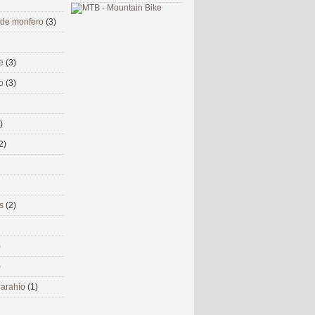
 de monfero
(3)
me
(3)
co
(3)
)
2)
ms
(2)
)
)
 narahío
(1)