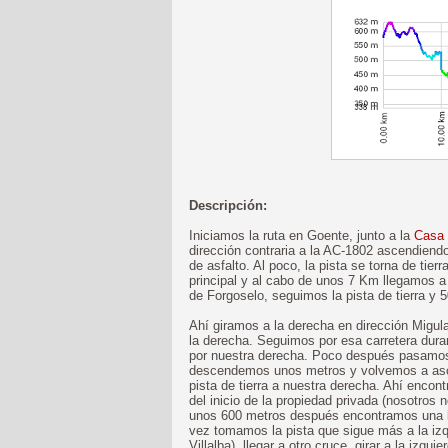
Descripción:
Iniciamos la ruta en Goente, junto a la
Casa
dirección contraria a la AC-1802 ascendiend
de asfalto. Al poco, la pista se torna de tie
principal y al cabo de unos 7 Km llegamos a 
de Forgoselo, seguimos la pista de tierra y
Ahí giramos a la derecha en dirección Migu
la derecha. Seguimos por esa carretera dur
por nuestra derecha. Poco después pasamos
descendemos unos metros y volvemos a asce
pista de tierra a nuestra derecha. Ahí encont
del inicio de la propiedad privada (nosotros n
unos 600 metros después encontramos una bi
vez tomamos la pista que sigue más a la izq
Villalba), llegar a otro cruce, girar a la izqu