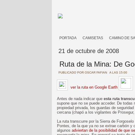
PORTADA
CAMISETAS
CAMINO DE S
21 de octubre de 2008
Ruta de la Mina: De Go
PUBLICADO POR
OSCAR FAFIAN
A LAS 15:00
ver la ruta en Google Earth
Antes de nada indicar que
esta ruta transc
supone que no se puede acceder. De todas m
propiedad privada, los guardas de seguridad
cercana (chapó a los vigilantes de Prosegur,
La ruta transcurre por la Sierra de Forgoselo 
Pontes, de la que ya no se extrae carbón y
algunos
adviertan de la posibilidad de que s
reconvertir la mina. En general se trata de 