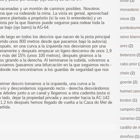
lorbé
(3)
macenadas y un montón de caminos posibles. Nosotros
monasterio
ana que va rodeando la mina. La vista es genial, aprovechad
parece plantada a propósito (si la ves lo entenderás) y un
nieve
(3)
ista por la que íbamos puede seguirse para rodear toda la
r bajo (ojo barro) la AG-64.
pontedeu
 largo en todos los desvíos que nacen de la pista principal
seixo blan
orrido unos 800 metros desde que pasamos bajo la autovía)
espués, en una curva a la izquierda nos desviamos por una
ares
(2)
ligeramente y después empezar un ligero descenso de unos 1,9
betanzos
(2
de más del 15% (unos 100 metros), después giramos a la
os girando a la derecha. Al terminarse la subida, volvemos a
cabo prior
(
esviarnos (pasamos una bifurcación en la que seguimos recto -
ue donde nos encontramos a los guardas de seguridad que nos
chelo
(2)
goente
(2)
primer desvío tomamos a la izquierda, una curva a la
esvío y descendemos siguiendo recto - derecha desviándonos
helmet ca
e árboles junto a un canal y llegamos a otra cadenita (esta si
o lado, dejar la propiedad privada y ascender hacia la AC-142.
boston
(1)
a, 1,2 km después hemos llegado de vuelta a la Casa do Mel de
rtida.
campelo
(1
canarias
(1
castillo de
doniños
(1)