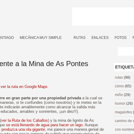
ANTIAGO
MECÁNICA MUY SIMPLE
RUTAS
ENLACES
FOTOS
ente a la Mina de As Pontes
ETIQUET
rutas
(98)
cómo
(65)
ver la ruta en Google Maps
miño
(29)
urre en gran parte por una propiedad privada
a la cual se
aneras, si te confundes (como nosotros) y te metes en la
humor
(26)
 te indicarán amablemente como alcanzar la salida más
 educados, amables y sonrientes, ¡¡un diez!!).
magalofes
(
ver la Ruta de los Caballos
) y la mina de lignito de As
camino de 
 que
se está llenando de agua para hacer un lago
. Aunque
e produzca una ola gigante
, me parece una manera genial de
con nombre
una ruta con pocas rampas de subida que recorre pistas de