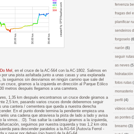
fervenza be
fragas del
planificar r
sendeiros 
forgoselo
(6
narón
(6)
seguir ruta
as neves
(5
 Do Mel
, en el cruce de la AC-564 con la AC-1802. Salimos en
hidratación
o por una pista asfaltada junto a unas casas y una explanada
rra, la seguimos sin desviarnos en ningún camino que sale del
fotos rutas
(
un cruce, giramos a la izquierda en dirección al Parque Eólico
 500 metros después llegamos a una carretera.
monasterio
lares, 1,35 km después encontramos un cruce donde giramos a
perfil
(4)
ante 2,5 km, pasando varios cruces donde deberemos seguir
 una cantera / cementera que queda a nuestra derecha
vídeos ruta
nder. En el punto donde termina la pendiente empieza una
raréis una cadena que atraviesa la pista de lado a lado y avisa
as pontes
(
o la vimos.. :D). Tras saltar la cadenita giramos a la izquierda,
furcación, seguimos por nuestra izquierda y tras 1,2 km otra
breamo
(3)
uierda para descender paralelos a la AG-64 (Autovía Ferrol -
ierda y pasar por debajo (ojo barro) de la AG-64.