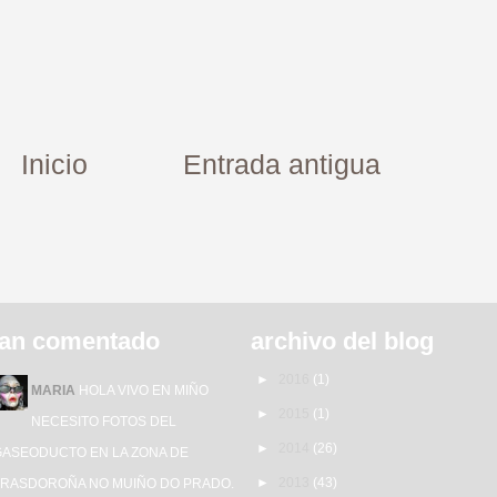
Inicio
Entrada antigua
an comentado
archivo del blog
►
2016
(1)
MARIA
HOLA VIVO EN MIÑO
►
2015
(1)
NECESITO FOTOS DEL
►
2014
(26)
GASEODUCTO EN LA ZONA DE
►
2013
(43)
TRASDOROÑA NO MUIÑO DO PRADO.