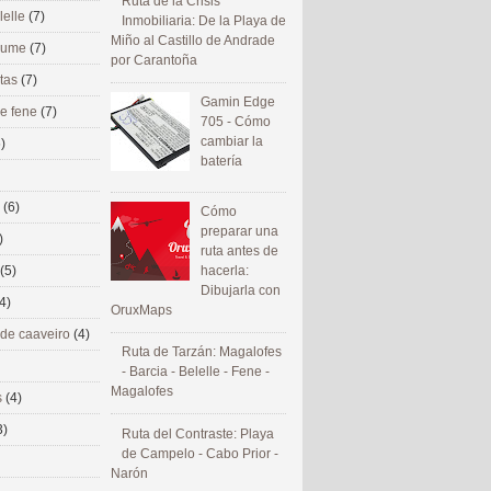
Ruta de la Crisis
lelle
(7)
Inmobiliaria: De la Playa de
Miño al Castillo de Andrade
 eume
(7)
por Carantoña
utas
(7)
Gamin Edge
de fene
(7)
705 - Cómo
cambiar la
)
batería
s
(6)
Cómo
preparar una
)
ruta antes de
(5)
hacerla:
Dibujarla con
4)
OruxMaps
 de caaveiro
(4)
Ruta de Tarzán: Magalofes
- Barcia - Belelle - Fene -
Magalofes
s
(4)
3)
Ruta del Contraste: Playa
de Campelo - Cabo Prior -
Narón