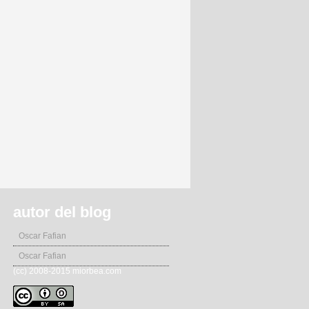
autor del blog
Oscar Fafian
Oscar Fafian
(cc) 2008-2015 miorbea.com