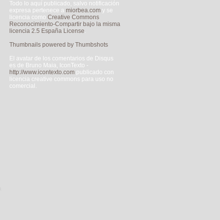
Todo lo aquí publicado, salvo notificación
expresa pertenece a
miorbea.com
y se
licencia como
Creative Commons
Reconocimiento-Compartir bajo la misma
licencia 2.5 España License
.
Thumbnails powered by Thumbshots
El avatar de los comentarios de Disqus
es de Bruno Maia, IconTexto -
http://www.icontexto.com
publicado con
licencia creative commons para uso no
comercial.
a