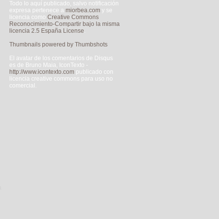
Todo lo aquí publicado, salvo notificación
expresa pertenece a
miorbea.com
y se
licencia como
Creative Commons
Reconocimiento-Compartir bajo la misma
licencia 2.5 España License
.
Thumbnails powered by Thumbshots
El avatar de los comentarios de Disqus
es de Bruno Maia, IconTexto -
http://www.icontexto.com
publicado con
licencia creative commons para uso no
comercial.
a