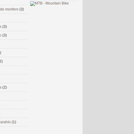
 de monfero
(3)
me
(3)
co
(3)
)
2)
ms
(2)
)
)
 narahío
(1)