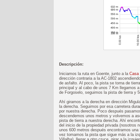
Descripción:
Iniciamos la ruta en Goente, junto a la
Casa
dirección contraria a la AC-1802 ascendiend
de asfalto. Al poco, la pista se torna de tie
principal y al cabo de unos 7 Km llegamos a 
de Forgoselo, seguimos la pista de tierra y
Ahí giramos a la derecha en dirección Migu
la derecha. Seguimos por esa carretera dur
por nuestra derecha. Poco después pasamos
descendemos unos metros y volvemos a asce
pista de tierra a nuestra derecha. Ahí encont
del inicio de la propiedad privada (nosotros n
unos 600 metros después encontramos una bi
vez tomamos la pista que sigue más a la izq
Villalba), llegar a otro cruce, girar a la izqu