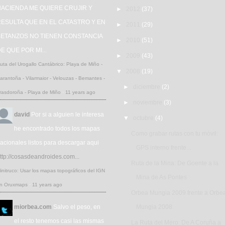
HACIENDA ME QUIERE CRUJIR Y
►
2012
(37)
ESULTA QUE EN EL CATASTRO Y EN
►
2011
(29)
BETANZOS NO TIENEN CONSTANCIA
►
2010
(51)
E QUE POR MI...
►
2009
(43)
uta del Urogallo Cantábrico: Playa de Miño -
▼
2008
(19)
arantoña - Vilarmaior - Velouzas - Bemantes -
►
diciembre
(2)
rasdoroña - Playa de Miño
·
11 years ago
►
noviembre
(3)
david
Por si a alguien le interesa
▼
octubre
(4)
he encontrado todos los mapas
Como grabar rutas con tu móvil:
acionales listos para descargar aqui
GPS interno frente...
ttp://cosasdeandroides.com...
Ruta de la Mina: De Goente a la
initruco: Usar los mapas topográficos del IGN
Mina de As Pontes
n Oruxmaps
·
11 years ago
Orbea Mungia 2009 frente a Orbe
miorbea.com
Salvo el peso, en
Mungia 2008
el resto tenemos casi las mismas
La Ruta del Mero: De A Coruña a