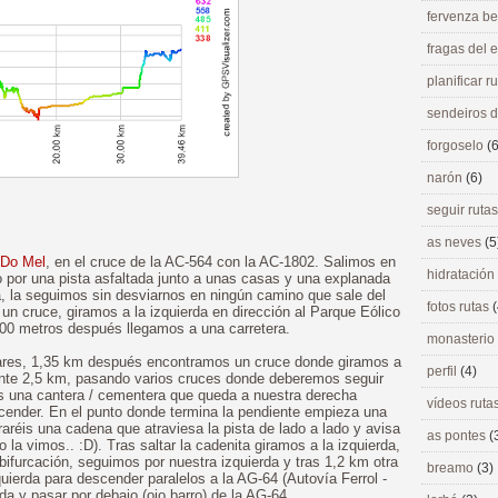
fervenza be
fragas del
planificar r
sendeiros 
forgoselo
(6
narón
(6)
seguir ruta
as neves
(5
 Do Mel
, en el cruce de la AC-564 con la AC-1802. Salimos en
hidratación
o por una pista asfaltada junto a unas casas y una explanada
rra, la seguimos sin desviarnos en ningún camino que sale del
fotos rutas
(
un cruce, giramos a la izquierda en dirección al Parque Eólico
 500 metros después llegamos a una carretera.
monasterio
lares, 1,35 km después encontramos un cruce donde giramos a
perfil
(4)
ante 2,5 km, pasando varios cruces donde deberemos seguir
 una cantera / cementera que queda a nuestra derecha
vídeos ruta
nder. En el punto donde termina la pendiente empieza una
raréis una cadena que atraviesa la pista de lado a lado y avisa
as pontes
(
o la vimos.. :D). Tras saltar la cadenita giramos a la izquierda,
furcación, seguimos por nuestra izquierda y tras 1,2 km otra
breamo
(3)
uierda para descender paralelos a la AG-64 (Autovía Ferrol -
ierda y pasar por debajo (ojo barro) de la AG-64.