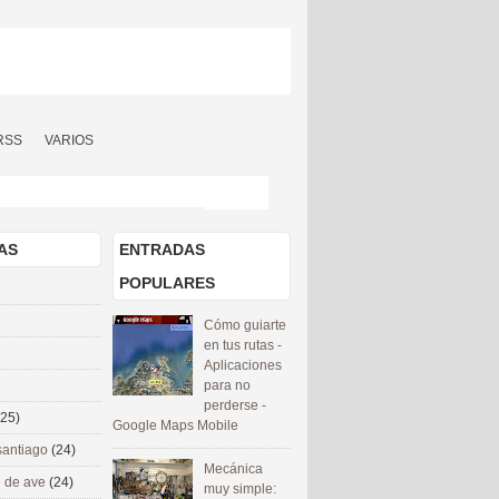
RSS
VARIOS
AS
ENTRADAS
POPULARES
Cómo guiarte
en tus rutas -
Aplicaciones
para no
perderse -
(25)
Google Maps Mobile
santiago
(24)
Mecánica
 de ave
(24)
muy simple: