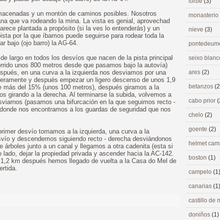
lorbé
(3)
macenadas y un montón de caminos posibles. Nosotros
monasterio
ana que va rodeando la mina. La vista es genial, aprovechad
parece plantada a propósito (si la ves lo entenderás) y un
nieve
(3)
ista por la que íbamos puede seguirse para rodear toda la
r bajo (ojo barro) la AG-64.
pontedeu
 largo en todos los desvíos que nacen de la pista principal
seixo blan
orrido unos 800 metros desde que pasamos bajo la autovía)
espués, en una curva a la izquierda nos desviamos por una
ares
(2)
ligeramente y después empezar un ligero descenso de unos 1,9
betanzos
(2
de más del 15% (unos 100 metros), después giramos a la
os girando a la derecha. Al terminarse la subida, volvemos a
cabo prior
(
esviarnos (pasamos una bifurcación en la que seguimos recto -
ue donde nos encontramos a los guardas de seguridad que nos
chelo
(2)
goente
(2)
primer desvío tomamos a la izquierda, una curva a la
esvío y descendemos siguiendo recto - derecha desviándonos
helmet ca
e árboles junto a un canal y llegamos a otra cadenita (esta si
o lado, dejar la propiedad privada y ascender hacia la AC-142.
boston
(1)
a, 1,2 km después hemos llegado de vuelta a la Casa do Mel de
rtida.
campelo
(1
canarias
(1
castillo de
doniños
(1)