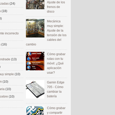
Ajuste de los
nizadas
(24)
frenos de
a
(18)
disco
8)
Mecánica
muy simple:
Ajuste de la
nte incorrecto
tensión de los
cables del
cambio
s
(16)
Cómo grabar
rutas con tu
 andrade
(13)
móvil: ¿Qué
)
aplicación
usar?
uy simple
(10)
om
(10)
Gamin Edge
705 - Cómo
aria
(10)
cambiar la
batería
ecebre
(10)
Cómo grabar
y compartir