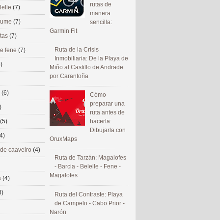
rutas de
lelle
(7)
manera
 eume
(7)
sencilla:
Garmin Fit
utas
(7)
Ruta de la Crisis
de fene
(7)
Inmobiliaria: De la Playa de
)
Miño al Castillo de Andrade
por Carantoña
s
(6)
Cómo
preparar una
)
ruta antes de
(5)
hacerla:
Dibujarla con
4)
OruxMaps
 de caaveiro
(4)
Ruta de Tarzán: Magalofes
- Barcia - Belelle - Fene -
Magalofes
s
(4)
3)
Ruta del Contraste: Playa
de Campelo - Cabo Prior -
Narón