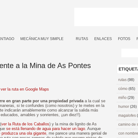
ANTIAGO
MECÁNICA MUY SIMPLE
RUTAS
ENLACES
FOTOS
ente a la Mina de As Pontes
ETIQUET
rutas
(98)
cómo
(65)
ver la ruta en Google Maps
miño
(29)
urre en gran parte por una propiedad privada
a la cual se
aneras, si te confundes (como nosotros) y te metes en la
humor
(26)
 te indicarán amablemente como alcanzar la salida más
 educados, amables y sonrientes, ¡¡un diez!!).
magalofes
(
ver la Ruta de los Caballos
) y la mina de lignito de As
camino de 
 que
se está llenando de agua para hacer un lago
. Aunque
e produzca una ola gigante
, me parece una manera genial de
con nombre
una ruta con pocas rampas de subida que recorre pistas de