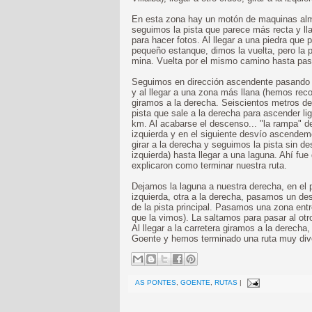
En esta zona hay un motón de maquinas al
seguimos la pista que parece más recta y ll
para hacer fotos. Al llegar a una piedra que 
pequeño estanque, dimos la vuelta, pero la p
mina. Vuelta por el mismo camino hasta pasa
Seguimos en dirección ascendente pasando de
y al llegar a una zona más llana (hemos rec
giramos a la derecha. Seiscientos metros d
pista que sale a la derecha para ascender 
km. Al acabarse el descenso... "la rampa" 
izquierda y en el siguiente desvío ascendem
girar a la derecha y seguimos la pista sin d
izquierda) hasta llegar a una laguna. Ahí f
explicaron como terminar nuestra ruta.
Dejamos la laguna a nuestra derecha, en el 
izquierda, otra a la derecha, pasamos un d
de la pista principal. Pasamos una zona entr
que la vimos). La saltamos para pasar al otr
Al llegar a la carretera giramos a la derech
Goente y hemos terminado una ruta muy dive
AS PONTES
,
GOENTE
,
RUTAS
|