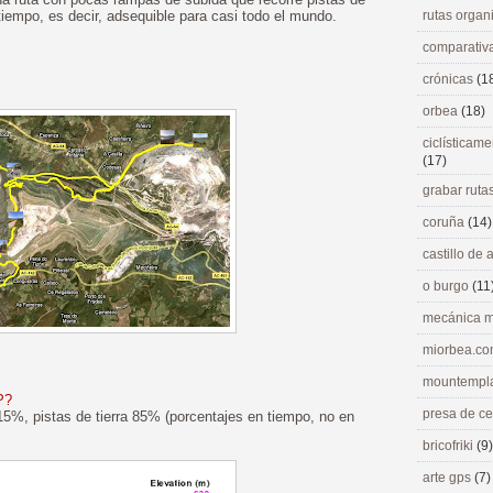
 tiempo, es decir, adsequible para casi todo el mundo.
rutas orga
comparativ
crónicas
(1
orbea
(18)
ciclísticame
(17)
grabar ruta
coruña
(14)
castillo de
o burgo
(11
mecánica m
miorbea.c
mountempl
P?
presa de c
15%, pistas de tierra 85% (porcentajes en tiempo, no en
bricofriki
(9)
arte gps
(7)