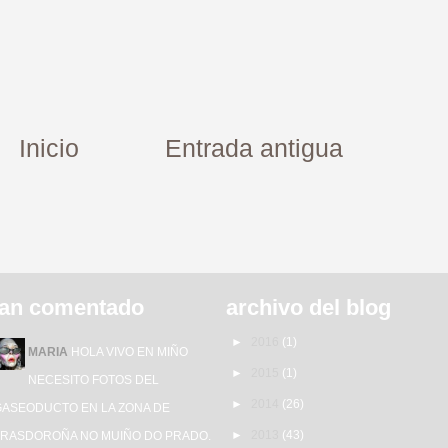
Inicio
Entrada antigua
an comentado
archivo del blog
►
2016
(1)
MARIA
HOLA VIVO EN MIÑO
►
2015
(1)
NECESITO FOTOS DEL
►
2014
(26)
GASEODUCTO EN LA ZONA DE
►
2013
(43)
TRASDOROÑA NO MUIÑO DO PRADO.