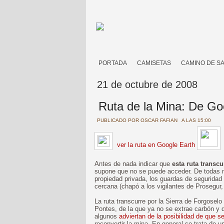
PORTADA
CAMISETAS
CAMINO DE S
21 de octubre de 2008
Ruta de la Mina: De Go
PUBLICADO POR
OSCAR FAFIAN
A LAS 15:00
ver la ruta en Google Earth
Antes de nada indicar que
esta ruta transc
supone que no se puede acceder. De todas m
propiedad privada, los guardas de seguridad
cercana (chapó a los vigilantes de Prosegur,
La ruta transcurre por la Sierra de Forgoselo 
Pontes, de la que ya no se extrae carbón y
algunos
adviertan de la posibilidad de que s
reconvertir la mina. En general se trata de 