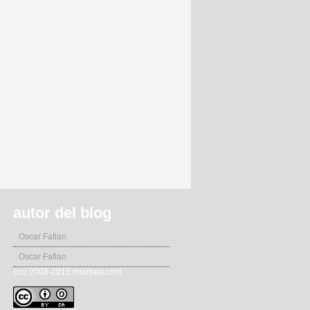
autor del blog
Oscar Fafian
Oscar Fafian
(cc) 2008-2015 miorbea.com