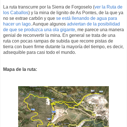
La ruta transcurre por la Sierra de Forgoselo (
ver la Ruta de
los Caballos
) y la mina de lignito de As Pontes, de la que ya
no se extrae carbón y que
se está llenando de agua para
hacer un lago
. Aunque algunos
adviertan de la posibilidad
de que se produzca una ola gigante
, me parece una manera
genial de reconvertir la mina. En general se trata de una
ruta con pocas rampas de subida que recorre pistas de
tierra con buen firme dutante la mayoría del tiempo, es decir,
adsequible para casi todo el mundo.
Mapa de la ruta: