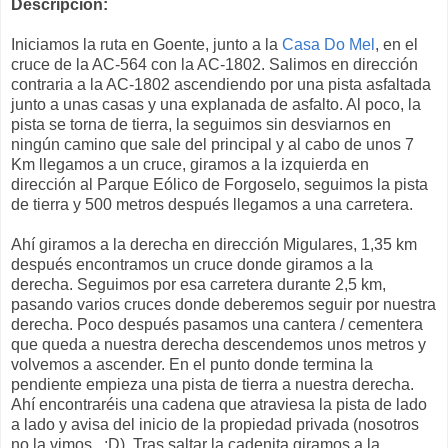
Descripción:
Iniciamos la ruta en Goente, junto a la
Casa Do Mel
, en el
cruce de la AC-564 con la AC-1802. Salimos en dirección
contraria a la AC-1802 ascendiendo por una pista asfaltada
junto a unas casas y una explanada de asfalto. Al poco, la
pista se torna de tierra, la seguimos sin desviarnos en
ningún camino que sale del principal y al cabo de unos 7
Km llegamos a un cruce, giramos a la izquierda en
dirección al Parque Eólico de Forgoselo, seguimos la pista
de tierra y 500 metros después llegamos a una carretera.
Ahí giramos a la derecha en dirección Migulares, 1,35 km
después encontramos un cruce donde giramos a la
derecha. Seguimos por esa carretera durante 2,5 km,
pasando varios cruces donde deberemos seguir por nuestra
derecha. Poco después pasamos una cantera / cementera
que queda a nuestra derecha descendemos unos metros y
volvemos a ascender. En el punto donde termina la
pendiente empieza una pista de tierra a nuestra derecha.
Ahí encontraréis una cadena que atraviesa la pista de lado
a lado y avisa del inicio de la propiedad privada (nosotros
no la vimos.. :D). Tras saltar la cadenita giramos a la