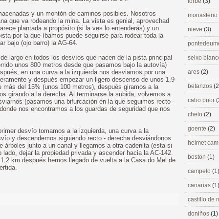
lorbé
(3)
macenadas y un montón de caminos posibles. Nosotros
monasterio
ana que va rodeando la mina. La vista es genial, aprovechad
parece plantada a propósito (si la ves lo entenderás) y un
nieve
(3)
ista por la que íbamos puede seguirse para rodear toda la
r bajo (ojo barro) la AG-64.
pontedeu
 largo en todos los desvíos que nacen de la pista principal
seixo blan
orrido unos 800 metros desde que pasamos bajo la autovía)
espués, en una curva a la izquierda nos desviamos por una
ares
(2)
ligeramente y después empezar un ligero descenso de unos 1,9
betanzos
(2
de más del 15% (unos 100 metros), después giramos a la
os girando a la derecha. Al terminarse la subida, volvemos a
cabo prior
(
esviarnos (pasamos una bifurcación en la que seguimos recto -
ue donde nos encontramos a los guardas de seguridad que nos
chelo
(2)
goente
(2)
primer desvío tomamos a la izquierda, una curva a la
esvío y descendemos siguiendo recto - derecha desviándonos
helmet ca
e árboles junto a un canal y llegamos a otra cadenita (esta si
o lado, dejar la propiedad privada y ascender hacia la AC-142.
boston
(1)
a, 1,2 km después hemos llegado de vuelta a la Casa do Mel de
rtida.
campelo
(1
canarias
(1
castillo de
doniños
(1)