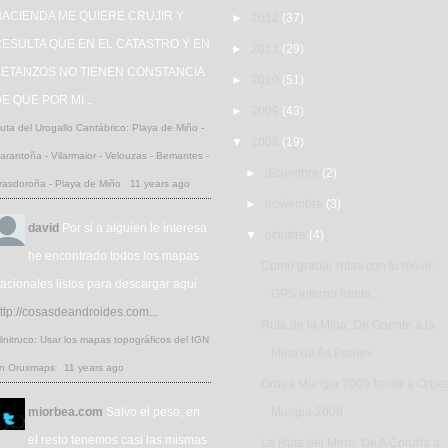
HACIENDA ME QUIERE CRUJIR Y
►
2012
(37)
ESULTA QUE EN EL CATASTRO Y EN
►
2011
(29)
BETANZOS NO TIENEN CONSTANCIA
►
2010
(51)
E QUE POR MI...
►
2009
(43)
uta del Urogallo Cantábrico: Playa de Miño -
▼
2008
(19)
arantoña - Vilarmaior - Velouzas - Bemantes -
►
diciembre
(2)
rasdoroña - Playa de Miño
·
11 years ago
►
noviembre
(3)
david
Por si a alguien le interesa
▼
octubre
(4)
he encontrado todos los mapas
Como grabar rutas con tu móvil:
acionales listos para descargar aqui
GPS interno frente...
ttp://cosasdeandroides.com...
Ruta de la Mina: De Goente a la
initruco: Usar los mapas topográficos del IGN
Mina de As Pontes
n Oruxmaps
·
11 years ago
Orbea Mungia 2009 frente a Orbe
miorbea.com
Salvo el peso, en
Mungia 2008
el resto tenemos casi las mismas
La Ruta del Mero: De A Coruña a