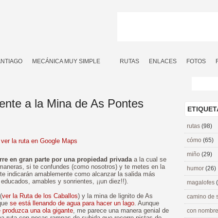
ANTIAGO
MECÁNICA MUY SIMPLE
RUTAS
ENLACES
FOTOS
ente a la Mina de As Pontes
ETIQUET
rutas
(98)
cómo
(65)
ver la ruta en Google Maps
miño
(29)
urre en gran parte por una propiedad privada
a la cual se
aneras, si te confundes (como nosotros) y te metes en la
humor
(26)
 te indicarán amablemente como alcanzar la salida más
 educados, amables y sonrientes, ¡¡un diez!!).
magalofes
(
ver la Ruta de los Caballos
) y la mina de lignito de As
camino de 
 que
se está llenando de agua para hacer un lago
. Aunque
e produzca una ola gigante
, me parece una manera genial de
con nombre
una ruta con pocas rampas de subida que recorre pistas de