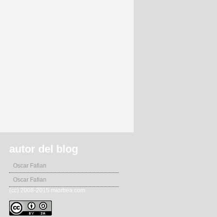
autor del blog
Oscar Fafian
Oscar Fafian
(cc) 2008-2015 miorbea.com