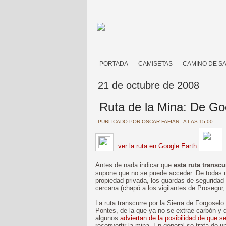
PORTADA
CAMISETAS
CAMINO DE S
21 de octubre de 2008
Ruta de la Mina: De Go
PUBLICADO POR
OSCAR FAFIAN
A LAS 15:00
ver la ruta en Google Earth
Antes de nada indicar que
esta ruta transc
supone que no se puede acceder. De todas m
propiedad privada, los guardas de seguridad
cercana (chapó a los vigilantes de Prosegur,
La ruta transcurre por la Sierra de Forgoselo 
Pontes, de la que ya no se extrae carbón y
algunos
adviertan de la posibilidad de que s
reconvertir la mina. En general se trata de 