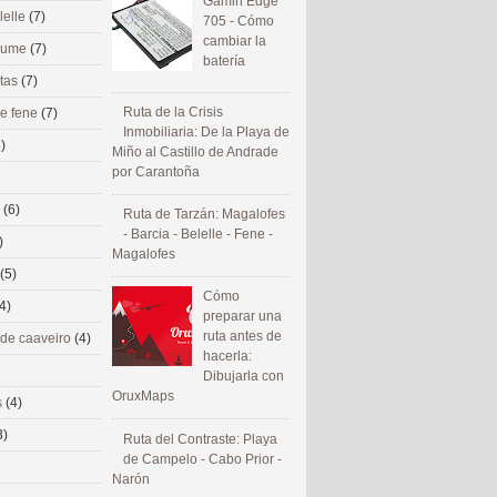
Gamin Edge
lelle
(7)
705 - Cómo
cambiar la
 eume
(7)
batería
utas
(7)
Ruta de la Crisis
de fene
(7)
Inmobiliaria: De la Playa de
)
Miño al Castillo de Andrade
por Carantoña
s
(6)
Ruta de Tarzán: Magalofes
- Barcia - Belelle - Fene -
)
Magalofes
(5)
Cómo
4)
preparar una
ruta antes de
 de caaveiro
(4)
hacerla:
Dibujarla con
OruxMaps
s
(4)
3)
Ruta del Contraste: Playa
de Campelo - Cabo Prior -
Narón