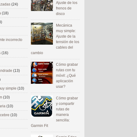
Ajuste de los
nizadas
(24)
frenos de
a
(18)
disco
8)
Mecánica
muy simple:
Ajuste de la
nte incorrecto
tensión de los
cables del
cambio
s
(16)
Cómo grabar
rutas con tu
 andrade
(13)
móvil: ¿Qué
)
aplicación
usar?
uy simple
(10)
om
(10)
Cómo grabar
y compartir
aria
(10)
rutas de
manera
ecebre
(10)
sencilla:
Garmin Fit