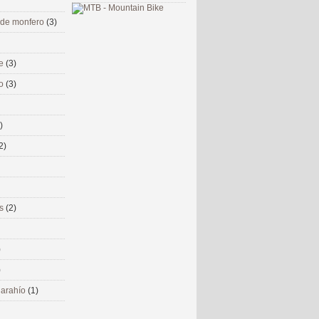
 de monfero
(3)
me
(3)
co
(3)
)
2)
ms
(2)
)
)
 narahío
(1)