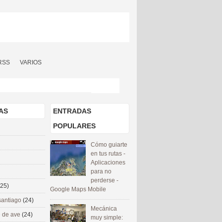
RSS
VARIOS
AS
ENTRADAS
POPULARES
Cómo guiarte
en tus rutas -
Aplicaciones
para no
perderse -
(25)
Google Maps Mobile
santiago
(24)
Mecánica
 de ave
(24)
muy simple: