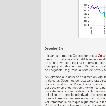
Descripción:
Iniciamos la ruta en Goente, junto a la
Casa
dirección contraria a la AC-1802 ascendiend
de asfalto. Al poco, la pista se torna de tie
principal y al cabo de unos 7 Km llegamos a 
de Forgoselo, seguimos la pista de tierra y
Ahí giramos a la derecha en dirección Migu
la derecha. Seguimos por esa carretera dur
por nuestra derecha. Poco después pasamos
descendemos unos metros y volvemos a asce
pista de tierra a nuestra derecha. Ahí encont
del inicio de la propiedad privada (nosotros n
unos 600 metros después encontramos una bi
vez tomamos la pista que sigue más a la izq
Villalba), llegar a otro cruce, girar a la izqu