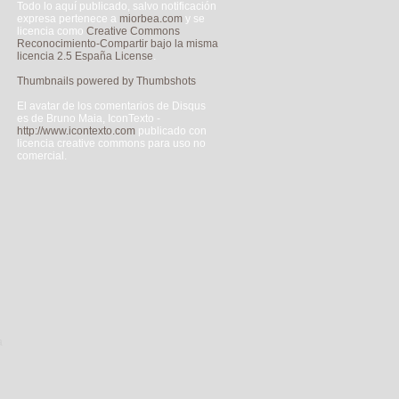
Todo lo aquí publicado, salvo notificación
expresa pertenece a
miorbea.com
y se
licencia como
Creative Commons
Reconocimiento-Compartir bajo la misma
licencia 2.5 España License
.
Thumbnails powered by Thumbshots
El avatar de los comentarios de Disqus
es de Bruno Maia, IconTexto -
http://www.icontexto.com
publicado con
licencia creative commons para uso no
comercial.
a