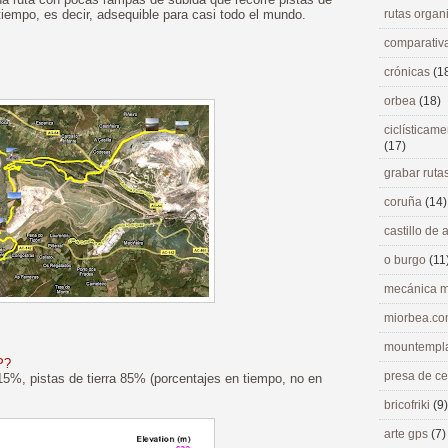
 tiempo, es decir, adsequible para casi todo el mundo.
rutas orga
comparativ
crónicas
(1
orbea
(18)
ciclísticame
(17)
grabar ruta
coruña
(14)
castillo de
o burgo
(11
mecánica m
miorbea.c
mountempl
P?
presa de c
15%, pistas de tierra 85% (porcentajes en tiempo, no en
bricofriki
(9)
arte gps
(7)