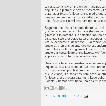
En esta zona hay un motón de maquinas al
seguimos la pista que parece más recta y ll
para hacer fotos. Al llegar a una piedra que 
pequeño estanque, dimos la vuelta, pero la p
mina. Vuelta por el mismo camino hasta pasa
Seguimos en dirección ascendente pasando de
y al llegar a una zona más llana (hemos rec
giramos a la derecha. Seiscientos metros d
pista que sale a la derecha para ascender 
km. Al acabarse el descenso... "la rampa" 
izquierda y en el siguiente desvío ascendem
girar a la derecha y seguimos la pista sin d
izquierda) hasta llegar a una laguna. Ahí f
explicaron como terminar nuestra ruta.
Dejamos la laguna a nuestra derecha, en el 
izquierda, otra a la derecha, pasamos un d
de la pista principal. Pasamos una zona entr
que la vimos). La saltamos para pasar al otr
Al llegar a la carretera giramos a la derech
Goente y hemos terminado una ruta muy dive
AS PONTES
,
GOENTE
,
RUTAS
|