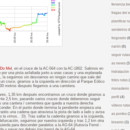
fervenza be
fragas del
planificar r
sendeiros 
forgoselo
(6
narón
(6)
seguir ruta
as neves
(5
 Do Mel
, en el cruce de la AC-564 con la AC-1802. Salimos en
hidratación
o por una pista asfaltada junto a unas casas y una explanada
rra, la seguimos sin desviarnos en ningún camino que sale del
fotos rutas
(
un cruce, giramos a la izquierda en dirección al Parque Eólico
 500 metros después llegamos a una carretera.
monasterio
lares, 1,35 km después encontramos un cruce donde giramos a
perfil
(4)
ante 2,5 km, pasando varios cruces donde deberemos seguir
 una cantera / cementera que queda a nuestra derecha
vídeos ruta
nder. En el punto donde termina la pendiente empieza una
raréis una cadena que atraviesa la pista de lado a lado y avisa
as pontes
(
o la vimos.. :D). Tras saltar la cadenita giramos a la izquierda,
furcación, seguimos por nuestra izquierda y tras 1,2 km otra
breamo
(3)
uierda para descender paralelos a la AG-64 (Autovía Ferrol -
ierda y pasar por debajo (ojo barro) de la AG-64.