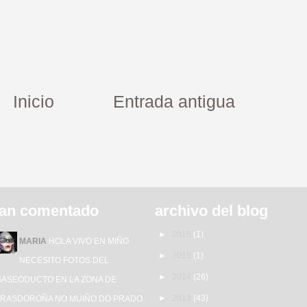
Inicio
Entrada antigua
an comentado
archivo del blog
►
2016
(1)
MARIA
HOLA VIVO EN MIÑO
►
2015
(1)
NECESITO FOTOS DEL
►
2014
(26)
GASEODUCTO EN LA ZONA DE
►
2013
(43)
TRASDOROÑA NO MUIÑO DO PRADO.