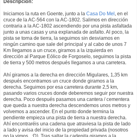
Descripción:
Iniciamos la ruta en Goente, junto a la
Casa Do Mel
, en el
cruce de la AC-564 con la AC-1802. Salimos en dirección
contraria a la AC-1802 ascendiendo por una pista asfaltada
junto a unas casas y una explanada de asfalto. Al poco, la
pista se torna de tierra, la seguimos sin desviarnos en
ningún camino que sale del principal y al cabo de unos 7
Km llegamos a un cruce, giramos a la izquierda en
dirección al Parque Eólico de Forgoselo, seguimos la pista
de tierra y 500 metros después llegamos a una carretera.
Ahí giramos a la derecha en dirección Migulares, 1,35 km
después encontramos un cruce donde giramos a la
derecha. Seguimos por esa carretera durante 2,5 km,
pasando varios cruces donde deberemos seguir por nuestra
derecha. Poco después pasamos una cantera / cementera
que queda a nuestra derecha descendemos unos metros y
volvemos a ascender. En el punto donde termina la
pendiente empieza una pista de tierra a nuestra derecha.
Ahí encontraréis una cadena que atraviesa la pista de lado
a lado y avisa del inicio de la propiedad privada (nosotros
no la vimos.. :D). Tras saltar la cadenita giramos a la