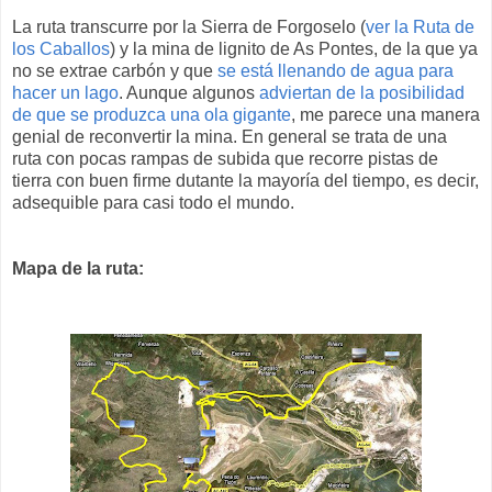
La ruta transcurre por la Sierra de Forgoselo (
ver la Ruta de
los Caballos
) y la mina de lignito de As Pontes, de la que ya
no se extrae carbón y que
se está llenando de agua para
hacer un lago
. Aunque algunos
adviertan de la posibilidad
de que se produzca una ola gigante
, me parece una manera
genial de reconvertir la mina. En general se trata de una
ruta con pocas rampas de subida que recorre pistas de
tierra con buen firme dutante la mayoría del tiempo, es decir,
adsequible para casi todo el mundo.
Mapa de la ruta: