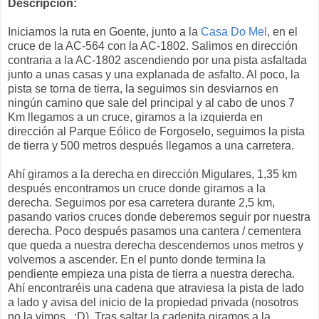
Descripción:
Iniciamos la ruta en Goente, junto a la
Casa Do Mel
, en el
cruce de la AC-564 con la AC-1802. Salimos en dirección
contraria a la AC-1802 ascendiendo por una pista asfaltada
junto a unas casas y una explanada de asfalto. Al poco, la
pista se torna de tierra, la seguimos sin desviarnos en
ningún camino que sale del principal y al cabo de unos 7
Km llegamos a un cruce, giramos a la izquierda en
dirección al Parque Eólico de Forgoselo, seguimos la pista
de tierra y 500 metros después llegamos a una carretera.
Ahí giramos a la derecha en dirección Migulares, 1,35 km
después encontramos un cruce donde giramos a la
derecha. Seguimos por esa carretera durante 2,5 km,
pasando varios cruces donde deberemos seguir por nuestra
derecha. Poco después pasamos una cantera / cementera
que queda a nuestra derecha descendemos unos metros y
volvemos a ascender. En el punto donde termina la
pendiente empieza una pista de tierra a nuestra derecha.
Ahí encontraréis una cadena que atraviesa la pista de lado
a lado y avisa del inicio de la propiedad privada (nosotros
no la vimos.. :D). Tras saltar la cadenita giramos a la