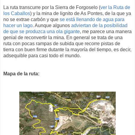
La ruta transcurre por la Sierra de Forgoselo (
ver la Ruta de
los Caballos
) y la mina de lignito de As Pontes, de la que ya
no se extrae carbón y que
se está llenando de agua para
hacer un lago
. Aunque algunos
adviertan de la posibilidad
de que se produzca una ola gigante
, me parece una manera
genial de reconvertir la mina. En general se trata de una
ruta con pocas rampas de subida que recorre pistas de
tierra con buen firme dutante la mayoría del tiempo, es decir,
adsequible para casi todo el mundo.
Mapa de la ruta: