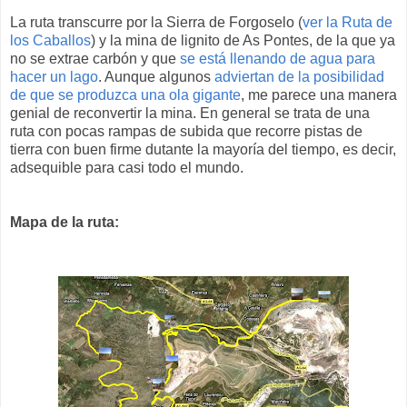
La ruta transcurre por la Sierra de Forgoselo (
ver la Ruta de
los Caballos
) y la mina de lignito de As Pontes, de la que ya
no se extrae carbón y que
se está llenando de agua para
hacer un lago
. Aunque algunos
adviertan de la posibilidad
de que se produzca una ola gigante
, me parece una manera
genial de reconvertir la mina. En general se trata de una
ruta con pocas rampas de subida que recorre pistas de
tierra con buen firme dutante la mayoría del tiempo, es decir,
adsequible para casi todo el mundo.
Mapa de la ruta: