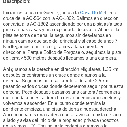
Descripción:
Iniciamos la ruta en Goente, junto a la
Casa Do Mel
, en el
cruce de la AC-564 con la AC-1802. Salimos en dirección
contraria a la AC-1802 ascendiendo por una pista asfaltada
junto a unas casas y una explanada de asfalto. Al poco, la
pista se torna de tierra, la seguimos sin desviarnos en
ningún camino que sale del principal y al cabo de unos 7
Km llegamos a un cruce, giramos a la izquierda en
dirección al Parque Eólico de Forgoselo, seguimos la pista
de tierra y 500 metros después llegamos a una carretera.
Ahí giramos a la derecha en dirección Migulares, 1,35 km
después encontramos un cruce donde giramos a la
derecha. Seguimos por esa carretera durante 2,5 km,
pasando varios cruces donde deberemos seguir por nuestra
derecha. Poco después pasamos una cantera / cementera
que queda a nuestra derecha descendemos unos metros y
volvemos a ascender. En el punto donde termina la
pendiente empieza una pista de tierra a nuestra derecha.
Ahí encontraréis una cadena que atraviesa la pista de lado
a lado y avisa del inicio de la propiedad privada (nosotros
no la vimos.. :D). Tras saltar la cadenita giramos a la