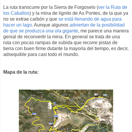
La ruta transcurre por la Sierra de Forgoselo (
ver la Ruta de
los Caballos
) y la mina de lignito de As Pontes, de la que ya
no se extrae carbón y que
se está llenando de agua para
hacer un lago
. Aunque algunos
adviertan de la posibilidad
de que se produzca una ola gigante
, me parece una manera
genial de reconvertir la mina. En general se trata de una
ruta con pocas rampas de subida que recorre pistas de
tierra con buen firme dutante la mayoría del tiempo, es decir,
adsequible para casi todo el mundo.
Mapa de la ruta: