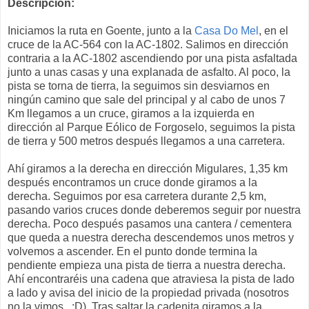
Descripción:
Iniciamos la ruta en Goente, junto a la
Casa Do Mel
, en el
cruce de la AC-564 con la AC-1802. Salimos en dirección
contraria a la AC-1802 ascendiendo por una pista asfaltada
junto a unas casas y una explanada de asfalto. Al poco, la
pista se torna de tierra, la seguimos sin desviarnos en
ningún camino que sale del principal y al cabo de unos 7
Km llegamos a un cruce, giramos a la izquierda en
dirección al Parque Eólico de Forgoselo, seguimos la pista
de tierra y 500 metros después llegamos a una carretera.
Ahí giramos a la derecha en dirección Migulares, 1,35 km
después encontramos un cruce donde giramos a la
derecha. Seguimos por esa carretera durante 2,5 km,
pasando varios cruces donde deberemos seguir por nuestra
derecha. Poco después pasamos una cantera / cementera
que queda a nuestra derecha descendemos unos metros y
volvemos a ascender. En el punto donde termina la
pendiente empieza una pista de tierra a nuestra derecha.
Ahí encontraréis una cadena que atraviesa la pista de lado
a lado y avisa del inicio de la propiedad privada (nosotros
no la vimos.. :D). Tras saltar la cadenita giramos a la