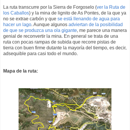
La ruta transcurre por la Sierra de Forgoselo (
ver la Ruta de
los Caballos
) y la mina de lignito de As Pontes, de la que ya
no se extrae carbón y que
se está llenando de agua para
hacer un lago
. Aunque algunos
adviertan de la posibilidad
de que se produzca una ola gigante
, me parece una manera
genial de reconvertir la mina. En general se trata de una
ruta con pocas rampas de subida que recorre pistas de
tierra con buen firme dutante la mayoría del tiempo, es decir,
adsequible para casi todo el mundo.
Mapa de la ruta: