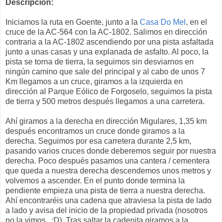
Descripción:
Iniciamos la ruta en Goente, junto a la
Casa Do Mel
, en el
cruce de la AC-564 con la AC-1802. Salimos en dirección
contraria a la AC-1802 ascendiendo por una pista asfaltada
junto a unas casas y una explanada de asfalto. Al poco, la
pista se torna de tierra, la seguimos sin desviarnos en
ningún camino que sale del principal y al cabo de unos 7
Km llegamos a un cruce, giramos a la izquierda en
dirección al Parque Eólico de Forgoselo, seguimos la pista
de tierra y 500 metros después llegamos a una carretera.
Ahí giramos a la derecha en dirección Migulares, 1,35 km
después encontramos un cruce donde giramos a la
derecha. Seguimos por esa carretera durante 2,5 km,
pasando varios cruces donde deberemos seguir por nuestra
derecha. Poco después pasamos una cantera / cementera
que queda a nuestra derecha descendemos unos metros y
volvemos a ascender. En el punto donde termina la
pendiente empieza una pista de tierra a nuestra derecha.
Ahí encontraréis una cadena que atraviesa la pista de lado
a lado y avisa del inicio de la propiedad privada (nosotros
no la vimos.. :D). Tras saltar la cadenita giramos a la