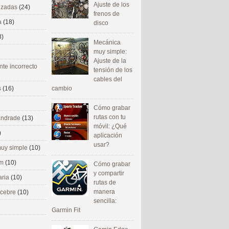
Ajuste de los
nizadas
(24)
frenos de
a
(18)
disco
8)
Mecánica
muy simple:
Ajuste de la
nte incorrecto
tensión de los
cables del
cambio
s
(16)
Cómo grabar
rutas con tu
 andrade
(13)
móvil: ¿Qué
)
aplicación
usar?
uy simple
(10)
om
(10)
Cómo grabar
y compartir
aria
(10)
rutas de
manera
ecebre
(10)
sencilla:
Garmin Fit