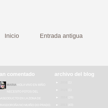
Inicio
Entrada antigua
an comentado
archivo del blog
►
2016
(1)
MARIA
HOLA VIVO EN MIÑO
►
2015
(1)
NECESITO FOTOS DEL
►
2014
(26)
GASEODUCTO EN LA ZONA DE
►
2013
(43)
TRASDOROÑA NO MUIÑO DO PRADO.