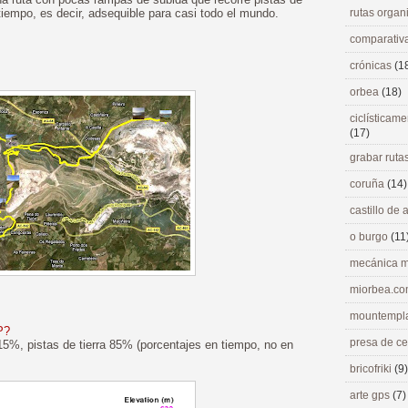
 tiempo, es decir, adsequible para casi todo el mundo.
rutas orga
comparativ
crónicas
(1
orbea
(18)
ciclísticame
(17)
grabar ruta
coruña
(14)
castillo de
o burgo
(11
mecánica m
miorbea.c
mountempl
P?
presa de c
15%, pistas de tierra 85% (porcentajes en tiempo, no en
bricofriki
(9)
arte gps
(7)