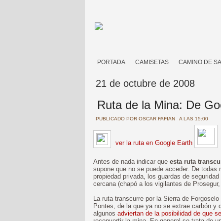
PORTADA
CAMISETAS
CAMINO DE S
21 de octubre de 2008
Ruta de la Mina: De Go
PUBLICADO POR
OSCAR FAFIAN
A LAS 15:00
ver la ruta en Google Earth
Antes de nada indicar que
esta ruta transc
supone que no se puede acceder. De todas m
propiedad privada, los guardas de seguridad
cercana (chapó a los vigilantes de Prosegur,
La ruta transcurre por la Sierra de Forgoselo 
Pontes, de la que ya no se extrae carbón y
algunos
adviertan de la posibilidad de que s
reconvertir la mina. En general se trata de 