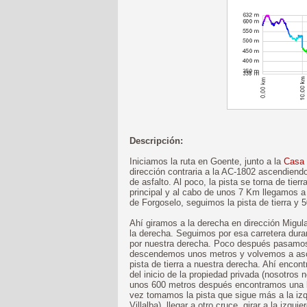
Descripción:
Iniciamos la ruta en Goente, junto a la
Casa
dirección contraria a la AC-1802 ascendiend
de asfalto. Al poco, la pista se torna de tie
principal y al cabo de unos 7 Km llegamos a 
de Forgoselo, seguimos la pista de tierra y
Ahí giramos a la derecha en dirección Migu
la derecha. Seguimos por esa carretera dur
por nuestra derecha. Poco después pasamos
descendemos unos metros y volvemos a asce
pista de tierra a nuestra derecha. Ahí encont
del inicio de la propiedad privada (nosotros n
unos 600 metros después encontramos una bi
vez tomamos la pista que sigue más a la izq
Villalba), llegar a otro cruce, girar a la izqu