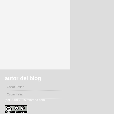
autor del blog
Oscar Fafian
Oscar Fafian
(cc) 2008-2015 miorbea.com