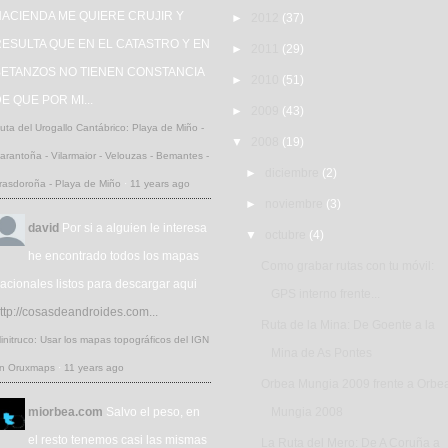
HACIENDA ME QUIERE CRUJIR Y
►
2012
(37)
ESULTA QUE EN EL CATASTRO Y EN
►
2011
(29)
BETANZOS NO TIENEN CONSTANCIA
►
2010
(51)
E QUE POR MI...
►
2009
(43)
uta del Urogallo Cantábrico: Playa de Miño -
▼
2008
(19)
arantoña - Vilarmaior - Velouzas - Bemantes -
►
diciembre
(2)
rasdoroña - Playa de Miño
·
11 years ago
►
noviembre
(3)
david
Por si a alguien le interesa
▼
octubre
(4)
he encontrado todos los mapas
Como grabar rutas con tu móvil:
acionales listos para descargar aqui
GPS interno frente...
ttp://cosasdeandroides.com...
Ruta de la Mina: De Goente a la
initruco: Usar los mapas topográficos del IGN
Mina de As Pontes
n Oruxmaps
·
11 years ago
Orbea Mungia 2009 frente a Orbe
miorbea.com
Salvo el peso, en
Mungia 2008
el resto tenemos casi las mismas
La Ruta del Mero: De A Coruña a