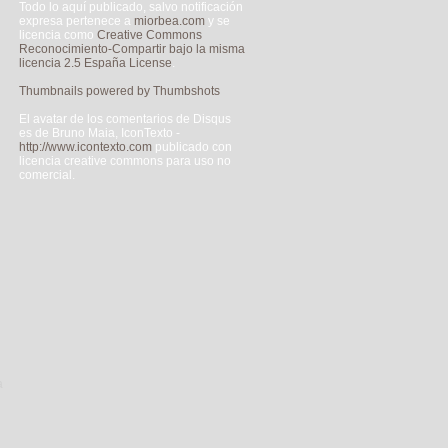
Todo lo aquí publicado, salvo notificación
expresa pertenece a
miorbea.com
y se
licencia como
Creative Commons
Reconocimiento-Compartir bajo la misma
licencia 2.5 España License
.
Thumbnails powered by Thumbshots
El avatar de los comentarios de Disqus
es de Bruno Maia, IconTexto -
http://www.icontexto.com
publicado con
licencia creative commons para uso no
comercial.
a