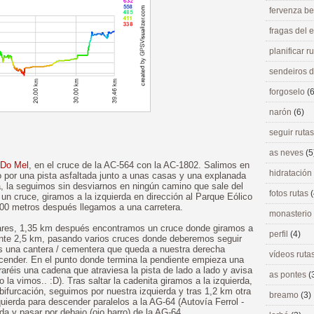
fervenza be
fragas del
planificar r
sendeiros 
forgoselo
(6
narón
(6)
seguir ruta
as neves
(5
 Do Mel
, en el cruce de la AC-564 con la AC-1802. Salimos en
hidratación
o por una pista asfaltada junto a unas casas y una explanada
rra, la seguimos sin desviarnos en ningún camino que sale del
fotos rutas
(
un cruce, giramos a la izquierda en dirección al Parque Eólico
 500 metros después llegamos a una carretera.
monasterio
lares, 1,35 km después encontramos un cruce donde giramos a
perfil
(4)
ante 2,5 km, pasando varios cruces donde deberemos seguir
 una cantera / cementera que queda a nuestra derecha
vídeos ruta
nder. En el punto donde termina la pendiente empieza una
raréis una cadena que atraviesa la pista de lado a lado y avisa
as pontes
(
o la vimos.. :D). Tras saltar la cadenita giramos a la izquierda,
furcación, seguimos por nuestra izquierda y tras 1,2 km otra
breamo
(3)
uierda para descender paralelos a la AG-64 (Autovía Ferrol -
ierda y pasar por debajo (ojo barro) de la AG-64.