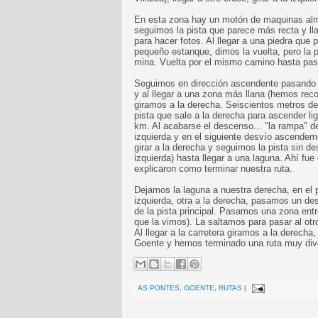
En esta zona hay un motón de maquinas al
seguimos la pista que parece más recta y ll
para hacer fotos. Al llegar a una piedra que 
pequeño estanque, dimos la vuelta, pero la p
mina. Vuelta por el mismo camino hasta pasa
Seguimos en dirección ascendente pasando de
y al llegar a una zona más llana (hemos rec
giramos a la derecha. Seiscientos metros d
pista que sale a la derecha para ascender 
km. Al acabarse el descenso... "la rampa" 
izquierda y en el siguiente desvío ascendem
girar a la derecha y seguimos la pista sin d
izquierda) hasta llegar a una laguna. Ahí f
explicaron como terminar nuestra ruta.
Dejamos la laguna a nuestra derecha, en el 
izquierda, otra a la derecha, pasamos un d
de la pista principal. Pasamos una zona entr
que la vimos). La saltamos para pasar al otr
Al llegar a la carretera giramos a la derech
Goente y hemos terminado una ruta muy dive
AS PONTES
,
GOENTE
,
RUTAS
|