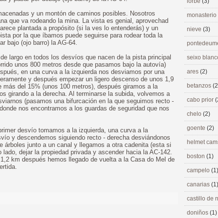
lorbé
(3)
macenadas y un montón de caminos posibles. Nosotros
monasterio
ana que va rodeando la mina. La vista es genial, aprovechad
parece plantada a propósito (si la ves lo entenderás) y un
nieve
(3)
ista por la que íbamos puede seguirse para rodear toda la
r bajo (ojo barro) la AG-64.
pontedeu
 largo en todos los desvíos que nacen de la pista principal
seixo blan
orrido unos 800 metros desde que pasamos bajo la autovía)
espués, en una curva a la izquierda nos desviamos por una
ares
(2)
ligeramente y después empezar un ligero descenso de unos 1,9
betanzos
(2
de más del 15% (unos 100 metros), después giramos a la
os girando a la derecha. Al terminarse la subida, volvemos a
cabo prior
(
esviarnos (pasamos una bifurcación en la que seguimos recto -
ue donde nos encontramos a los guardas de seguridad que nos
chelo
(2)
goente
(2)
primer desvío tomamos a la izquierda, una curva a la
esvío y descendemos siguiendo recto - derecha desviándonos
helmet ca
e árboles junto a un canal y llegamos a otra cadenita (esta si
o lado, dejar la propiedad privada y ascender hacia la AC-142.
boston
(1)
a, 1,2 km después hemos llegado de vuelta a la Casa do Mel de
rtida.
campelo
(1
canarias
(1
castillo de
doniños
(1)