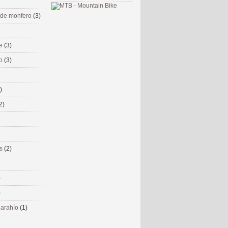
 de monfero
(3)
me
(3)
co
(3)
)
2)
ms
(2)
)
)
 narahío
(1)