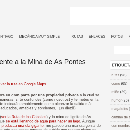
ANTIAGO
MECÁNICA MUY SIMPLE
RUTAS
ENLACES
FOTOS
ente a la Mina de As Pontes
ETIQUET
rutas
(98)
cómo
(65)
ver la ruta en Google Maps
miño
(29)
urre en gran parte por una propiedad privada
a la cual se
aneras, si te confundes (como nosotros) y te metes en la
humor
(26)
 te indicarán amablemente como alcanzar la salida más
 educados, amables y sonrientes, ¡¡un diez!!).
magalofes
(
ver la Ruta de los Caballos
) y la mina de lignito de As
camino de 
 que
se está llenando de agua para hacer un lago
. Aunque
e produzca una ola gigante
, me parece una manera genial de
con nombre
una ruta con pocas rampas de subida que recorre pistas de