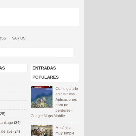
RSS
VARIOS
AS
ENTRADAS
POPULARES
Cómo guiarte
en tus rutas -
Aplicaciones
para no
perderse -
(25)
Google Maps Mobile
santiago
(24)
Mecánica
 de ave
(24)
muy simple: