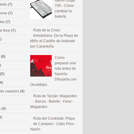
Gamin Edge
lelle
(7)
705 - Cómo
cambiar la
 eume
(7)
batería
utas
(7)
Ruta de la Crisis
de fene
(7)
Inmobiliaria: De la Playa de
)
Miño al Castillo de Andrade
por Carantoña
s
(6)
Cómo
preparar una
)
ruta antes de
(5)
hacerla:
Dibujarla con
4)
OruxMaps
 de caaveiro
(4)
Ruta de Tarzán: Magalofes
- Barcia - Belelle - Fene -
Magalofes
s
(4)
3)
Ruta del Contraste: Playa
de Campelo - Cabo Prior -
Narón