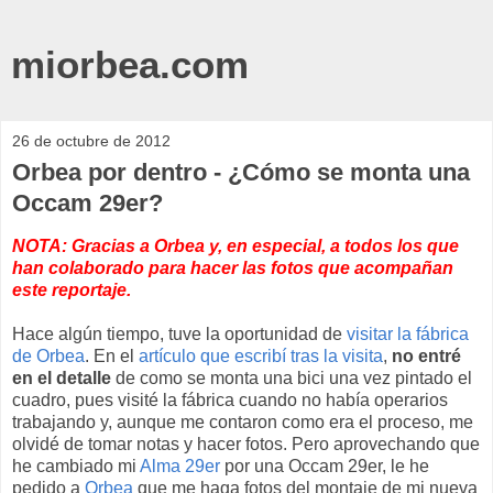
miorbea.com
26 de octubre de 2012
Orbea por dentro - ¿Cómo se monta una
Occam 29er?
NOTA: Gracias a Orbea y, en especial, a todos los que
han colaborado para hacer las fotos que acompañan
este reportaje.
Hace algún tiempo, tuve la oportunidad de
visitar la fábrica
de Orbea
. En el
artículo que escribí tras la visita
,
no entré
en el detalle
de como se monta una bici una vez pintado el
cuadro, pues visité la fábrica cuando no había operarios
trabajando y, aunque me contaron como era el proceso, me
olvidé de tomar notas y hacer fotos. Pero aprovechando que
he cambiado mi
Alma 29er
por una Occam 29er, le he
pedido a
Orbea
que me haga fotos del montaje de mi nueva