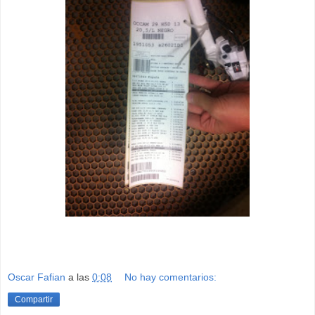
Oscar Fafian
a las
0:08
No hay comentarios:
Compartir