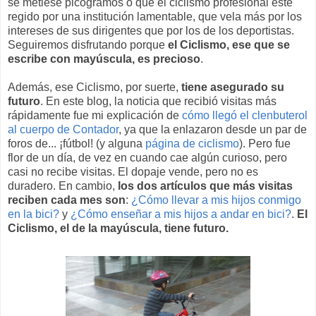
se metiese picogramos o que el ciclismo profesional esté
regido por una institución lamentable, que vela más por los
intereses de sus dirigentes que por los de los deportistas.
Seguiremos disfrutando porque
el Ciclismo, ese que se
escribe con mayúscula, es precioso
.
Además, ese Ciclismo, por suerte,
tiene asegurado su
futuro
. En este blog, la noticia que recibió visitas más
rápidamente fue mi explicación de
cómo llegó el clenbuterol
al cuerpo de Contador
, ya que la enlazaron desde un par de
foros de... ¡fútbol! (y alguna
página de ciclismo
). Pero fue
flor de un día, de vez en cuando cae algún curioso, pero
casi no recibe visitas. El dopaje vende, pero no es
duradero. En cambio,
los dos artículos que más visitas
reciben cada mes son
:
¿Cómo llevar a mis hijos conmigo
en la bici?
y
¿Cómo enseñar a mis hijos a andar en bici?
.
El
Ciclismo, el de la mayúscula, tiene futuro.