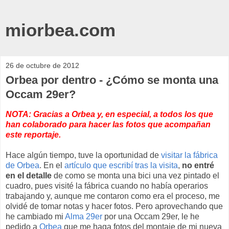
miorbea.com
26 de octubre de 2012
Orbea por dentro - ¿Cómo se monta una
Occam 29er?
NOTA: Gracias a Orbea y, en especial, a todos los que
han colaborado para hacer las fotos que acompañan
este reportaje.
Hace algún tiempo, tuve la oportunidad de
visitar la fábrica
de Orbea
. En el
artículo que escribí tras la visita
,
no entré
en el detalle
de como se monta una bici una vez pintado el
cuadro, pues visité la fábrica cuando no había operarios
trabajando y, aunque me contaron como era el proceso, me
olvidé de tomar notas y hacer fotos. Pero aprovechando que
he cambiado mi
Alma 29er
por una Occam 29er, le he
pedido a
Orbea
que me haga fotos del montaje de mi nueva