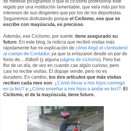
se metiese picogramos o que el ciclismo profesional esté
regido por una institución lamentable, que vela más por los
intereses de sus dirigentes que por los de los deportistas.
Seguiremos disfrutando porque
el Ciclismo, ese que se
escribe con mayúscula, es precioso
.
Además, ese Ciclismo, por suerte,
tiene asegurado su
futuro
. En este blog, la noticia que recibió visitas más
rápidamente fue mi explicación de
cómo llegó el clenbuterol
al cuerpo de Contador
, ya que la enlazaron desde un par de
foros de... ¡fútbol! (y alguna
página de ciclismo
). Pero fue
flor de un día, de vez en cuando cae algún curioso, pero
casi no recibe visitas. El dopaje vende, pero no es
duradero. En cambio,
los dos artículos que más visitas
reciben cada mes son
:
¿Cómo llevar a mis hijos conmigo
en la bici?
y
¿Cómo enseñar a mis hijos a andar en bici?
.
El
Ciclismo, el de la mayúscula, tiene futuro.