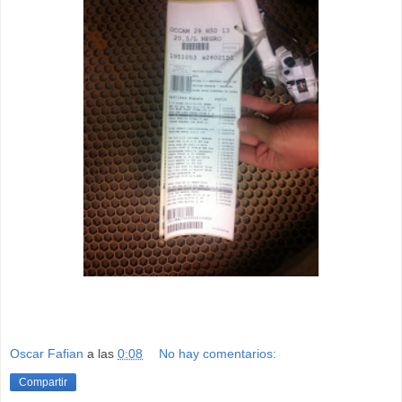
Oscar Fafian
a las
0:08
No hay comentarios:
Compartir