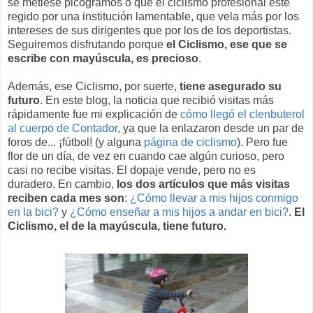
se metiese picogramos o que el ciclismo profesional esté
regido por una institución lamentable, que vela más por los
intereses de sus dirigentes que por los de los deportistas.
Seguiremos disfrutando porque
el Ciclismo, ese que se
escribe con mayúscula, es precioso
.
Además, ese Ciclismo, por suerte,
tiene asegurado su
futuro
. En este blog, la noticia que recibió visitas más
rápidamente fue mi explicación de
cómo llegó el clenbuterol
al cuerpo de Contador
, ya que la enlazaron desde un par de
foros de... ¡fútbol! (y alguna
página de ciclismo
). Pero fue
flor de un día, de vez en cuando cae algún curioso, pero
casi no recibe visitas. El dopaje vende, pero no es
duradero. En cambio,
los dos artículos que más visitas
reciben cada mes son
:
¿Cómo llevar a mis hijos conmigo
en la bici?
y
¿Cómo enseñar a mis hijos a andar en bici?
.
El
Ciclismo, el de la mayúscula, tiene futuro.