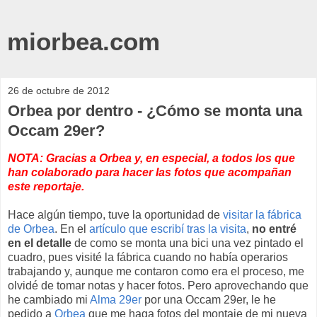
miorbea.com
26 de octubre de 2012
Orbea por dentro - ¿Cómo se monta una
Occam 29er?
NOTA: Gracias a Orbea y, en especial, a todos los que
han colaborado para hacer las fotos que acompañan
este reportaje.
Hace algún tiempo, tuve la oportunidad de
visitar la fábrica
de Orbea
. En el
artículo que escribí tras la visita
,
no entré
en el detalle
de como se monta una bici una vez pintado el
cuadro, pues visité la fábrica cuando no había operarios
trabajando y, aunque me contaron como era el proceso, me
olvidé de tomar notas y hacer fotos. Pero aprovechando que
he cambiado mi
Alma 29er
por una Occam 29er, le he
pedido a
Orbea
que me haga fotos del montaje de mi nueva