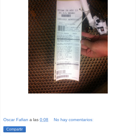
Oscar Fafian
a las
0:08
No hay comentarios:
Compartir