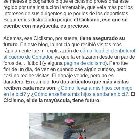
se metiese picogramos o que el ciclismo profesional esté
regido por una institución lamentable, que vela más por los
intereses de sus dirigentes que por los de los deportistas.
Seguiremos disfrutando porque
el Ciclismo, ese que se
escribe con mayúscula, es precioso
.
Además, ese Ciclismo, por suerte,
tiene asegurado su
futuro
. En este blog, la noticia que recibió visitas más
rápidamente fue mi explicación de
cómo llegó el clenbuterol
al cuerpo de Contador
, ya que la enlazaron desde un par de
foros de... ¡fútbol! (y alguna
página de ciclismo
). Pero fue
flor de un día, de vez en cuando cae algún curioso, pero
casi no recibe visitas. El dopaje vende, pero no es
duradero. En cambio,
los dos artículos que más visitas
reciben cada mes son
:
¿Cómo llevar a mis hijos conmigo
en la bici?
y
¿Cómo enseñar a mis hijos a andar en bici?
.
El
Ciclismo, el de la mayúscula, tiene futuro.