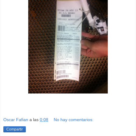
Oscar Fafian
a las
0:08
No hay comentarios:
Compartir