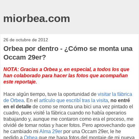
miorbea.com
26 de octubre de 2012
Orbea por dentro - ¿Cómo se monta una
Occam 29er?
NOTA: Gracias a Orbea y, en especial, a todos los que
han colaborado para hacer las fotos que acompañan
este reportaje.
Hace algún tiempo, tuve la oportunidad de
visitar la fábrica
de Orbea
. En el
artículo que escribí tras la visita
,
no entré
en el detalle
de como se monta una bici una vez pintado el
cuadro, pues visité la fábrica cuando no había operarios
trabajando y, aunque me contaron como era el proceso, me
olvidé de tomar notas y hacer fotos. Pero aprovechando que
he cambiado mi
Alma 29er
por una Occam 29er, le he
pedido a
Orbea
que me haga fotos del montaje de mi nueva