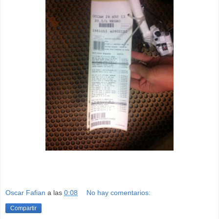
Oscar Fafian
a las
0:08
No hay comentarios:
Compartir