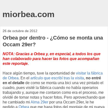
miorbea.com
26 de octubre de 2012
Orbea por dentro - ¿Cómo se monta una
Occam 29er?
NOTA: Gracias a Orbea y, en especial, a todos los que
han colaborado para hacer las fotos que acompañan
este reportaje.
Hace algún tiempo, tuve la oportunidad de
visitar la fábrica
de Orbea
. En el
artículo que escribí tras la visita
,
no entré
en el detalle
de como se monta una bici una vez pintado el
cuadro, pues visité la fábrica cuando no había operarios
trabajando y, aunque me contaron como era el proceso, me
olvidé de tomar notas y hacer fotos. Pero aprovechando que
he cambiado mi
Alma 29er
por una Occam 29er, le he
pedido a
Orbea
que me haga fotos del montaje de mi nueva