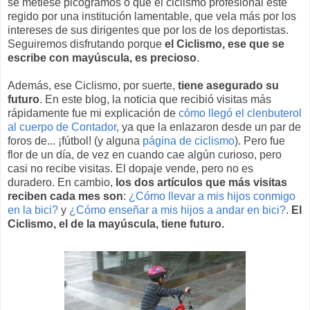
se metiese picogramos o que el ciclismo profesional esté
regido por una institución lamentable, que vela más por los
intereses de sus dirigentes que por los de los deportistas.
Seguiremos disfrutando porque
el Ciclismo, ese que se
escribe con mayúscula, es precioso
.
Además, ese Ciclismo, por suerte,
tiene asegurado su
futuro
. En este blog, la noticia que recibió visitas más
rápidamente fue mi explicación de
cómo llegó el clenbuterol
al cuerpo de Contador
, ya que la enlazaron desde un par de
foros de... ¡fútbol! (y alguna
página de ciclismo
). Pero fue
flor de un día, de vez en cuando cae algún curioso, pero
casi no recibe visitas. El dopaje vende, pero no es
duradero. En cambio,
los dos artículos que más visitas
reciben cada mes son
:
¿Cómo llevar a mis hijos conmigo
en la bici?
y
¿Cómo enseñar a mis hijos a andar en bici?
.
El
Ciclismo, el de la mayúscula, tiene futuro.