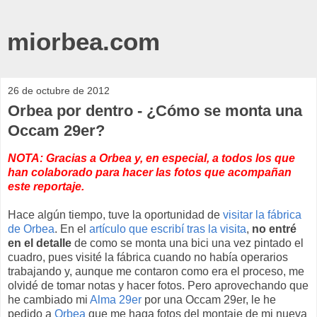
miorbea.com
26 de octubre de 2012
Orbea por dentro - ¿Cómo se monta una
Occam 29er?
NOTA: Gracias a Orbea y, en especial, a todos los que
han colaborado para hacer las fotos que acompañan
este reportaje.
Hace algún tiempo, tuve la oportunidad de
visitar la fábrica
de Orbea
. En el
artículo que escribí tras la visita
,
no entré
en el detalle
de como se monta una bici una vez pintado el
cuadro, pues visité la fábrica cuando no había operarios
trabajando y, aunque me contaron como era el proceso, me
olvidé de tomar notas y hacer fotos. Pero aprovechando que
he cambiado mi
Alma 29er
por una Occam 29er, le he
pedido a
Orbea
que me haga fotos del montaje de mi nueva