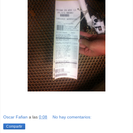
Oscar Fafian
a las
0:08
No hay comentarios:
Compartir