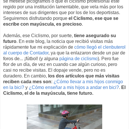
se metiese picogramos o que el ciclismo profesional esté
regido por una institución lamentable, que vela más por los
intereses de sus dirigentes que por los de los deportistas.
Seguiremos disfrutando porque
el Ciclismo, ese que se
escribe con mayúscula, es precioso
.
Además, ese Ciclismo, por suerte,
tiene asegurado su
futuro
. En este blog, la noticia que recibió visitas más
rápidamente fue mi explicación de
cómo llegó el clenbuterol
al cuerpo de Contador
, ya que la enlazaron desde un par de
foros de... ¡fútbol! (y alguna
página de ciclismo
). Pero fue
flor de un día, de vez en cuando cae algún curioso, pero
casi no recibe visitas. El dopaje vende, pero no es
duradero. En cambio,
los dos artículos que más visitas
reciben cada mes son
:
¿Cómo llevar a mis hijos conmigo
en la bici?
y
¿Cómo enseñar a mis hijos a andar en bici?
.
El
Ciclismo, el de la mayúscula, tiene futuro.