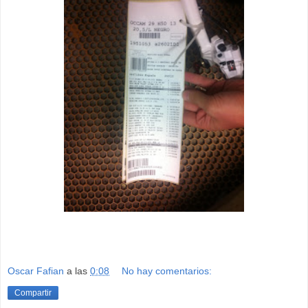
Oscar Fafian
a las
0:08
No hay comentarios:
Compartir