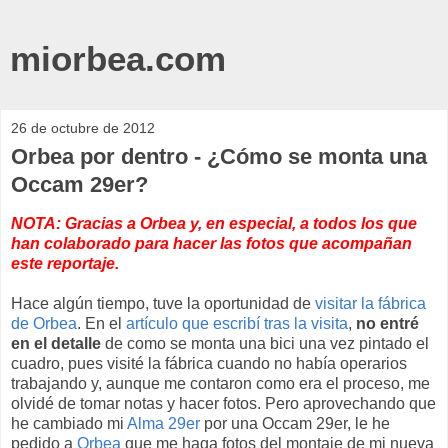
miorbea.com
26 de octubre de 2012
Orbea por dentro - ¿Cómo se monta una
Occam 29er?
NOTA: Gracias a Orbea y, en especial, a todos los que
han colaborado para hacer las fotos que acompañan
este reportaje.
Hace algún tiempo, tuve la oportunidad de
visitar la fábrica
de Orbea
. En el
artículo que escribí tras la visita
,
no entré
en el detalle
de como se monta una bici una vez pintado el
cuadro, pues visité la fábrica cuando no había operarios
trabajando y, aunque me contaron como era el proceso, me
olvidé de tomar notas y hacer fotos. Pero aprovechando que
he cambiado mi
Alma 29er
por una Occam 29er, le he
pedido a
Orbea
que me haga fotos del montaje de mi nueva