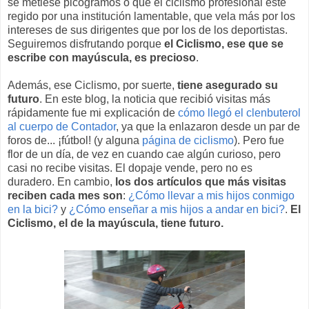
se metiese picogramos o que el ciclismo profesional esté
regido por una institución lamentable, que vela más por los
intereses de sus dirigentes que por los de los deportistas.
Seguiremos disfrutando porque
el Ciclismo, ese que se
escribe con mayúscula, es precioso
.
Además, ese Ciclismo, por suerte,
tiene asegurado su
futuro
. En este blog, la noticia que recibió visitas más
rápidamente fue mi explicación de
cómo llegó el clenbuterol
al cuerpo de Contador
, ya que la enlazaron desde un par de
foros de... ¡fútbol! (y alguna
página de ciclismo
). Pero fue
flor de un día, de vez en cuando cae algún curioso, pero
casi no recibe visitas. El dopaje vende, pero no es
duradero. En cambio,
los dos artículos que más visitas
reciben cada mes son
:
¿Cómo llevar a mis hijos conmigo
en la bici?
y
¿Cómo enseñar a mis hijos a andar en bici?
.
El
Ciclismo, el de la mayúscula, tiene futuro.