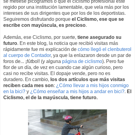
se metiese picogramos o que el ciclismo profesional esté
regido por una institución lamentable, que vela más por los
intereses de sus dirigentes que por los de los deportistas.
Seguiremos disfrutando porque
el Ciclismo, ese que se
escribe con mayúscula, es precioso
.
Además, ese Ciclismo, por suerte,
tiene asegurado su
futuro
. En este blog, la noticia que recibió visitas más
rápidamente fue mi explicación de
cómo llegó el clenbuterol
al cuerpo de Contador
, ya que la enlazaron desde un par de
foros de... ¡fútbol! (y alguna
página de ciclismo
). Pero fue
flor de un día, de vez en cuando cae algún curioso, pero
casi no recibe visitas. El dopaje vende, pero no es
duradero. En cambio,
los dos artículos que más visitas
reciben cada mes son
:
¿Cómo llevar a mis hijos conmigo
en la bici?
y
¿Cómo enseñar a mis hijos a andar en bici?
.
El
Ciclismo, el de la mayúscula, tiene futuro.