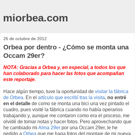
miorbea.com
26 de octubre de 2012
Orbea por dentro - ¿Cómo se monta una
Occam 29er?
NOTA: Gracias a Orbea y, en especial, a todos los que
han colaborado para hacer las fotos que acompañan
este reportaje.
Hace algún tiempo, tuve la oportunidad de
visitar la fábrica
de Orbea
. En el
artículo que escribí tras la visita
,
no entré
en el detalle
de como se monta una bici una vez pintado el
cuadro, pues visité la fábrica cuando no había operarios
trabajando y, aunque me contaron como era el proceso, me
olvidé de tomar notas y hacer fotos. Pero aprovechando que
he cambiado mi
Alma 29er
por una Occam 29er, le he
pedido a
Orbea
que me haga fotos del montaje de mi nueva