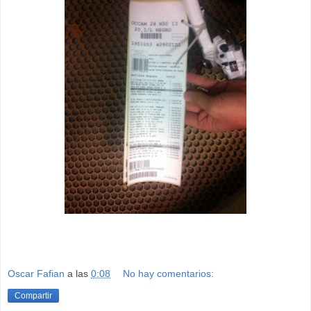
Oscar Fafian
a las
0:08
No hay comentarios:
Compartir