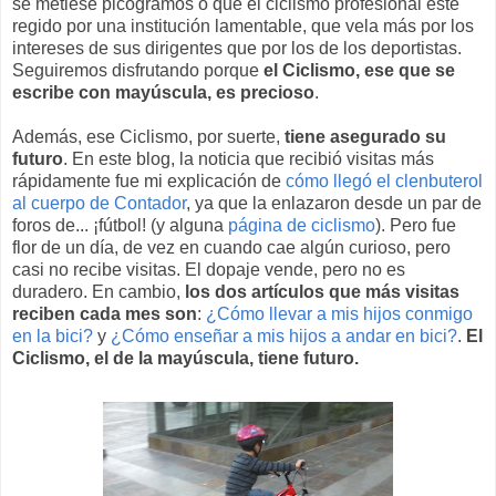
se metiese picogramos o que el ciclismo profesional esté
regido por una institución lamentable, que vela más por los
intereses de sus dirigentes que por los de los deportistas.
Seguiremos disfrutando porque
el Ciclismo, ese que se
escribe con mayúscula, es precioso
.
Además, ese Ciclismo, por suerte,
tiene asegurado su
futuro
. En este blog, la noticia que recibió visitas más
rápidamente fue mi explicación de
cómo llegó el clenbuterol
al cuerpo de Contador
, ya que la enlazaron desde un par de
foros de... ¡fútbol! (y alguna
página de ciclismo
). Pero fue
flor de un día, de vez en cuando cae algún curioso, pero
casi no recibe visitas. El dopaje vende, pero no es
duradero. En cambio,
los dos artículos que más visitas
reciben cada mes son
:
¿Cómo llevar a mis hijos conmigo
en la bici?
y
¿Cómo enseñar a mis hijos a andar en bici?
.
El
Ciclismo, el de la mayúscula, tiene futuro.