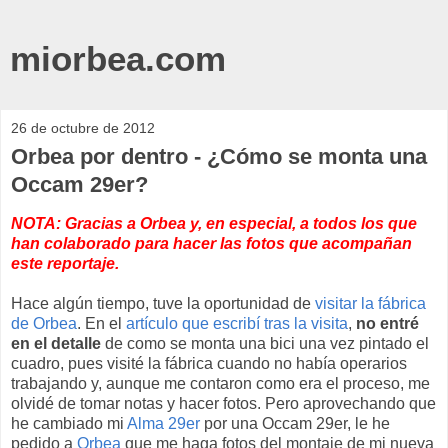
miorbea.com
26 de octubre de 2012
Orbea por dentro - ¿Cómo se monta una
Occam 29er?
NOTA: Gracias a Orbea y, en especial, a todos los que
han colaborado para hacer las fotos que acompañan
este reportaje.
Hace algún tiempo, tuve la oportunidad de
visitar la fábrica
de Orbea
. En el
artículo que escribí tras la visita
,
no entré
en el detalle
de como se monta una bici una vez pintado el
cuadro, pues visité la fábrica cuando no había operarios
trabajando y, aunque me contaron como era el proceso, me
olvidé de tomar notas y hacer fotos. Pero aprovechando que
he cambiado mi
Alma 29er
por una Occam 29er, le he
pedido a
Orbea
que me haga fotos del montaje de mi nueva