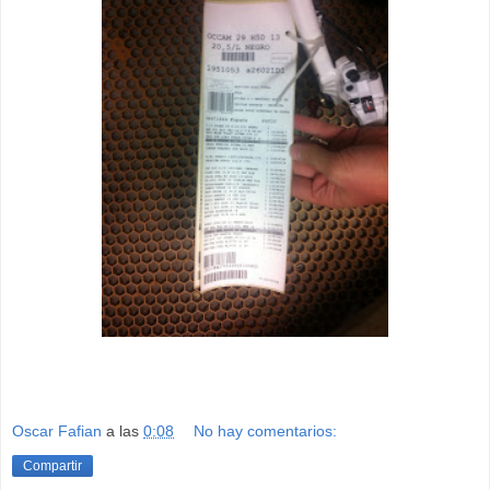
Oscar Fafian
a las
0:08
No hay comentarios:
Compartir