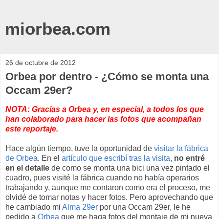
miorbea.com
26 de octubre de 2012
Orbea por dentro - ¿Cómo se monta una
Occam 29er?
NOTA: Gracias a Orbea y, en especial, a todos los que
han colaborado para hacer las fotos que acompañan
este reportaje.
Hace algún tiempo, tuve la oportunidad de
visitar la fábrica
de Orbea
. En el
artículo que escribí tras la visita
,
no entré
en el detalle
de como se monta una bici una vez pintado el
cuadro, pues visité la fábrica cuando no había operarios
trabajando y, aunque me contaron como era el proceso, me
olvidé de tomar notas y hacer fotos. Pero aprovechando que
he cambiado mi
Alma 29er
por una Occam 29er, le he
pedido a
Orbea
que me haga fotos del montaje de mi nueva