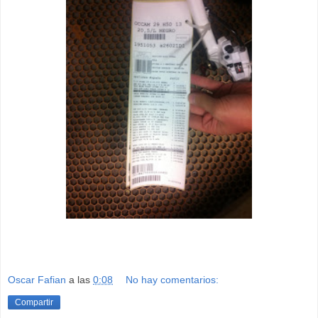
Oscar Fafian
a las
0:08
No hay comentarios:
Compartir