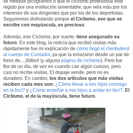
se metiese picogramos o que el ciclismo profesional esté
regido por una institución lamentable, que vela más por los
intereses de sus dirigentes que por los de los deportistas.
Seguiremos disfrutando porque
el Ciclismo, ese que se
escribe con mayúscula, es precioso
.
Además, ese Ciclismo, por suerte,
tiene asegurado su
futuro
. En este blog, la noticia que recibió visitas más
rápidamente fue mi explicación de
cómo llegó el clenbuterol
al cuerpo de Contador
, ya que la enlazaron desde un par de
foros de... ¡fútbol! (y alguna
página de ciclismo
). Pero fue
flor de un día, de vez en cuando cae algún curioso, pero
casi no recibe visitas. El dopaje vende, pero no es
duradero. En cambio,
los dos artículos que más visitas
reciben cada mes son
:
¿Cómo llevar a mis hijos conmigo
en la bici?
y
¿Cómo enseñar a mis hijos a andar en bici?
.
El
Ciclismo, el de la mayúscula, tiene futuro.