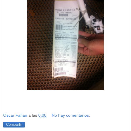
Oscar Fafian
a las
0:08
No hay comentarios:
Compartir