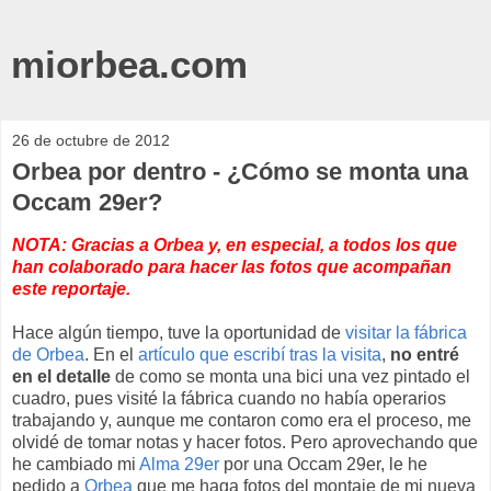
miorbea.com
26 de octubre de 2012
Orbea por dentro - ¿Cómo se monta una
Occam 29er?
NOTA: Gracias a Orbea y, en especial, a todos los que
han colaborado para hacer las fotos que acompañan
este reportaje.
Hace algún tiempo, tuve la oportunidad de
visitar la fábrica
de Orbea
. En el
artículo que escribí tras la visita
,
no entré
en el detalle
de como se monta una bici una vez pintado el
cuadro, pues visité la fábrica cuando no había operarios
trabajando y, aunque me contaron como era el proceso, me
olvidé de tomar notas y hacer fotos. Pero aprovechando que
he cambiado mi
Alma 29er
por una Occam 29er, le he
pedido a
Orbea
que me haga fotos del montaje de mi nueva