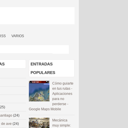
RSS
VARIOS
AS
ENTRADAS
POPULARES
Cómo guiarte
en tus rutas -
Aplicaciones
para no
perderse -
(25)
Google Maps Mobile
santiago
(24)
Mecánica
 de ave
(24)
muy simple: