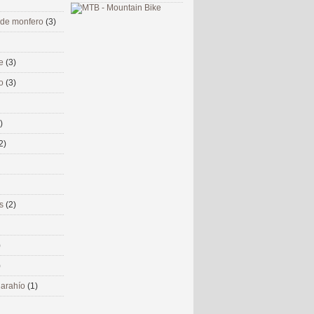
 de monfero
(3)
me
(3)
co
(3)
)
2)
ms
(2)
)
)
 narahío
(1)