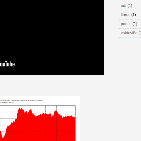
edr
(1)
libros
(1)
pantín
(1)
valdoviño
(