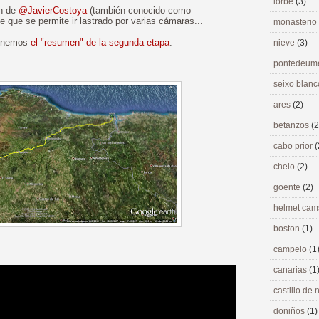
lorbé
(3)
on de
@JavierCostoya
(también conocido como
 que se permite ir lastrado por varias cámaras...
monasterio
 tenemos
el "resumen" de la segunda etapa
.
nieve
(3)
pontedeu
seixo blan
ares
(2)
betanzos
(2
cabo prior
(
chelo
(2)
goente
(2)
helmet ca
boston
(1)
campelo
(1
canarias
(1
castillo de
doniños
(1)