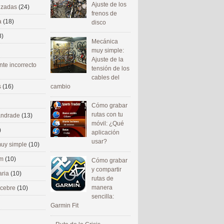
Ajuste de los
nizadas
(24)
frenos de
a
(18)
disco
8)
Mecánica
muy simple:
Ajuste de la
nte incorrecto
tensión de los
cables del
cambio
s
(16)
Cómo grabar
rutas con tu
 andrade
(13)
móvil: ¿Qué
)
aplicación
usar?
uy simple
(10)
om
(10)
Cómo grabar
y compartir
aria
(10)
rutas de
manera
ecebre
(10)
sencilla:
Garmin Fit