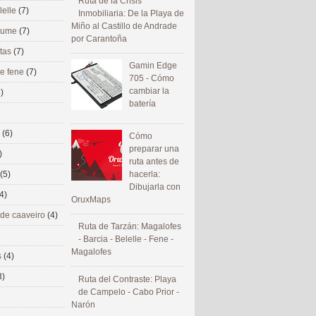
Ruta de la Crisis
lelle
(7)
Inmobiliaria: De la Playa de
Miño al Castillo de Andrade
 eume
(7)
por Carantoña
utas
(7)
Gamin Edge
de fene
(7)
705 - Cómo
cambiar la
)
batería
s
(6)
Cómo
preparar una
)
ruta antes de
(5)
hacerla:
Dibujarla con
4)
OruxMaps
 de caaveiro
(4)
Ruta de Tarzán: Magalofes
- Barcia - Belelle - Fene -
Magalofes
s
(4)
3)
Ruta del Contraste: Playa
de Campelo - Cabo Prior -
Narón