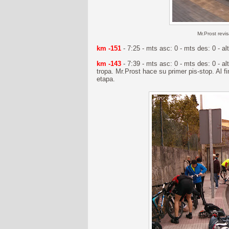
Mr.Prost revi
km -151
- 7:25 - mts asc: 0 - mts des: 0 - 
km -143
- 7:39 - mts asc: 0 - mts des: 0 - a
tropa. Mr.Prost hace su primer pis-stop. Al 
etapa.