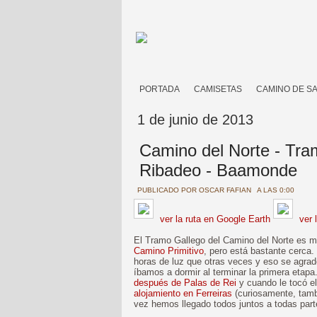
PORTADA
CAMISETAS
CAMINO DE S
1 de junio de 2013
Camino del Norte - Tra
Ribadeo - Baamonde
PUBLICADO POR
OSCAR FAFIAN
A LAS 0:00
ver la ruta en Google Earth
ver 
El Tramo Gallego del Camino del Norte es mu
Camino Primitivo
, pero está bastante cerca
horas de luz que otras veces y eso se agrad
íbamos a dormir al terminar la primera etap
después de Palas de Rei
y cuando le tocó el
alojamiento en Ferreiras
(curiosamente, tambi
vez hemos llegado todos juntos a todas par