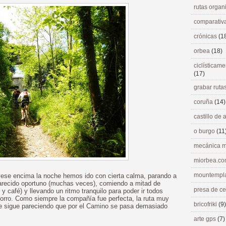
rutas orga
comparativ
crónicas
(1
orbea
(18)
ciclísticame
(17)
grabar ruta
coruña
(14)
castillo de
o burgo
(11
mecánica m
miorbea.c
mountempl
ayese encima la noche hemos ido con cierta calma, parando a
arecido oportuno (muchas veces), comiendo a mitad de
presa de c
y café) y llevando un ritmo tranquilo para poder ir todos
torro. Como siempre la compañía fue perfecta, la ruta muy
bricofriki
(9)
 me sigue pareciendo que por el Camino se pasa demasiado
arte gps
(7)