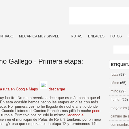
ANTIAGO
MECÁNICA MUY SIMPLE
RUTAS
ENLACES
FOTOS
mo Gallego - Primera etapa:
ETIQUET
rutas
(98)
cómo
(65)
la ruta en Google Maps
descargar
miño
(29)
y bonito. No me atrevería a decir que es más bonito que el
humor
(26)
. En esta ocasión hemos hecho las etapas en días con más
ece. Por primera vez no he llegado de noche al sitio donde
magalofes
a. Cuando hicimos el Camino Francés nos pilló la noche
poco
 turno al Primitivo nos ocurrió lo mismo
llegando al
camino de 
én en el municipio de Palas de Rei). Y también, por primera
tes. ¡¡Y eso que empezamos la etapa 12 y terminamos 14!!
con nombre