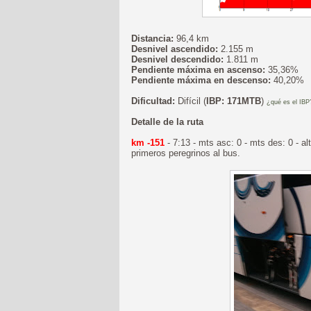
Distancia:
96,4 km
Desnivel ascendido:
2.155 m
Desnivel descendido:
1.811 m
Pendiente máxima en ascenso:
35,36%
Pendiente máxima en descenso:
40,20%
Dificultad:
Difícil (
IBP: 171MTB
)
¿qué es el IBP
Detalle de la ruta
km -151
- 7:13 - mts asc: 0 - mts des: 0 - 
primeros peregrinos al bus.