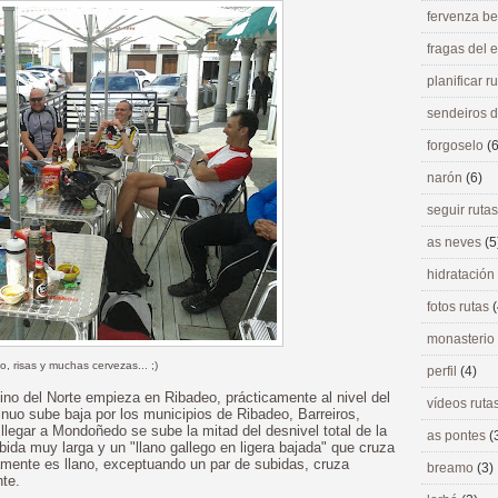
fervenza be
fragas del
planificar r
sendeiros 
forgoselo
(6
narón
(6)
seguir ruta
as neves
(5
hidratación
fotos rutas
(
monasterio
o, risas y muchas cervezas... ;)
perfil
(4)
no del Norte empieza en Ribadeo, prácticamente al nivel del
vídeos ruta
tinuo sube baja por los municipios de Ribadeo, Barreiros,
egar a Mondoñedo se sube la mitad del desnivel total de la
as pontes
(
bida muy larga y un "llano gallego en ligera bajada" que cruza
amente es llano, exceptuando un par de subidas, cruza
breamo
(3)
nte.