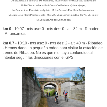
De izquierdas a derecha: Mr. Montaraz, Mr.VoyAtrásPeroYaVerásCuandoBaje,
Mr.MeDieronUnPuntoPorIrDetrásDeMiorbea, @dentalpepe,
Mr.SoyLentorroPeroAVecesAprieto, Mr.IbaSobradoPeroSufríPorMomentos,
Mr.DudéDeLentorroPeroMeGusta, Mr.BMX, Mr.YoEraUnRapidillo, Mr.Yo, Mr.Prost y
Mr.LesSacoATodosUnaCabeza
km 0
- 10:07 - mts asc: 0 - mts des: 0 - alt: 32 m - Ribadeo
- Arrancamos.
km 0,7
- 10:10 - mts asc: 9 - mts des: 2 - alt: 40 m - Ribadeo
- Hemos dado un pequeño rodeo para visitar la estación de
trenes de Ribadeo. No es que me haya confundido al
intentar seguir las direcciones con el GPS...