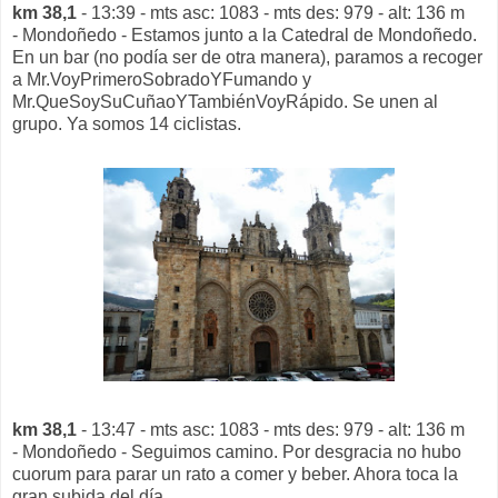
km 38,1
- 13:39 - mts asc: 1083 - mts des: 979 - alt: 136 m
- Mondoñedo - Estamos junto a la Catedral de Mondoñedo.
En un bar (no podía ser de otra manera), paramos a recoger
a Mr.VoyPrimeroSobradoYFumando y
Mr.QueSoySuCuñaoYTambiénVoyRápido. Se unen al
grupo. Ya somos 14 ciclistas.
km 38,1
- 13:47 - mts asc: 1083 - mts des: 979 - alt: 136 m
- Mondoñedo - Seguimos camino. Por desgracia no hubo
cuorum para parar un rato a comer y beber. Ahora toca la
gran subida del día.