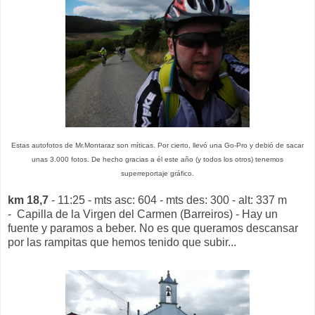
Estas autofotos de Mr.Montaraz son míticas. Por cierto, llevó una Go-Pro y debió de sacar
unas 3.000 fotos. De hecho gracias a él este año (y todos los otros) tenemos
superreportaje gráfico.
km 18,7
- 11:25 - mts asc: 604 - mts des: 300 - alt: 337 m
- Capilla de la Virgen del Carmen (Barreiros) - Hay un
fuente y paramos a beber. No es que queramos descansar
por las rampitas que hemos tenido que subir...