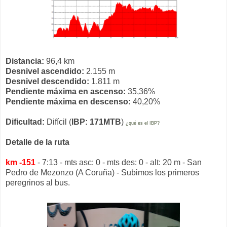
Distancia:
96,4 km
Desnivel ascendido:
2.155 m
Desnivel descendido:
1.811 m
Pendiente máxima en ascenso:
35,36%
Pendiente máxima en descenso:
40,20%
Dificultad:
Difícil (
IBP: 171MTB
)
¿qué es el IBP?
Detalle de la ruta
km -151
- 7:13 - mts asc: 0 - mts des: 0 - alt: 20 m - San
Pedro de Mezonzo (A Coruña) - Subimos los primeros
peregrinos al bus.