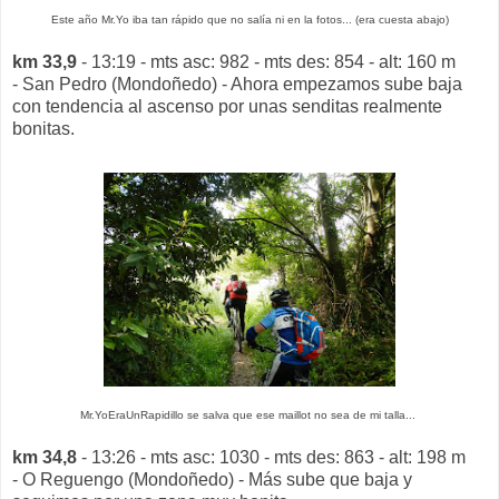
Este año Mr.Yo iba tan rápido que no salía ni en la fotos... (era cuesta abajo)
km 33,9
- 13:19 - mts asc: 982 - mts des: 854 - alt: 160 m
- San Pedro (Mondoñedo) - Ahora empezamos sube baja
con tendencia al ascenso por unas senditas realmente
bonitas.
Mr.YoEraUnRapidillo se salva que ese maillot no sea de mi talla...
km 34,8
- 13:26 - mts asc: 1030 - mts des: 863 - alt: 198 m
- O Reguengo (Mondoñedo) - Más sube que baja y