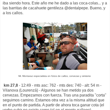
iba siendo hora. Este año me he dado a las coca-colas... y a
las barritas de cacahuete gentileza @dentalpepe. Bueno, y
a los callos.
Mr. Montaraz especialista en fotos de callos, cervezas y simismo
km 27,8
- 12:49 - mts asc: 762 - mts des: 740 - alt: 54 m -
Vilanova (Lourenzá) - Algunos se han metido ya dos
cervezas. Empezamos con fuerza. Tras una paradita "corta"
seguimos camino. Estamos otra vez a la misma altitud que
en el punto de partida. A partir de ahora toca ganar cota (el
verbo subir no existe como tal en el monte gallego).