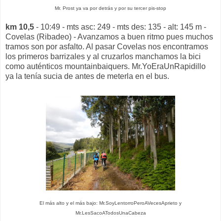
Mr. Prost ya va por detrás y por su tercer pis-stop
km 10,5
- 10:49 - mts asc: 249 - mts des: 135 - alt: 145 m -
Covelas (Ribadeo) - Avanzamos a buen ritmo pues muchos
tramos son por asfalto. Al pasar Covelas nos encontramos
los primeros barrizales y al cruzarlos manchamos la bici
como auténticos mountainbaiquers. Mr.YoEraUnRapidillo
ya la tenía sucia de antes de meterla en el bus.
El más alto y el más bajo: Mr.SoyLentorroPeroAVecesAprieto y
Mr.LesSacoATodosUnaCabeza