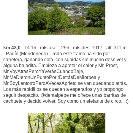
km 43,0
- 14:16 - mts asc: 1296 - mts des: 1017 - alt: 311 m
- Padín (Mondoñedo) - Todo este tramo ha sido por
carretera, ganando cota, con subidas sin mucho desnivel y
alguna bajadita. Empieza a apretar el calor y Mr. Prost,
Mr.VoyAtrásPeroYaVerásCuandoBaje,
Mr.MeDieronUnPuntoPorIrDetrásDeMiorbea y
Mr.SoyLentorroPeroAVecesAprieto se van quedando atrás.
Los más rapidillos se quedan a esperarlos y yo propongo
seguir despacito. @dentalpepe me ofrece unas barritas de
cachuete y decido volver. Soy como un elefante de circo... ;)