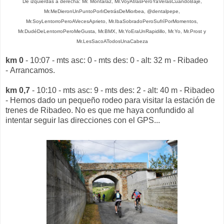
De izquierdas a derecha: Mr. Montaraz, Mr.VoyAtrásPeroYaVerásCuandoBaje,
Mr.MeDieronUnPuntoPorIrDetrásDeMiorbea, @dentalpepe,
Mr.SoyLentorroPeroAVecesAprieto, Mr.IbaSobradoPeroSufríPorMomentos,
Mr.DudéDeLentorroPeroMeGusta, Mr.BMX, Mr.YoEraUnRapidillo, Mr.Yo, Mr.Prost y
Mr.LesSacoATodosUnaCabeza
km 0
- 10:07 - mts asc: 0 - mts des: 0 - alt: 32 m - Ribadeo
- Arrancamos.
km 0,7
- 10:10 - mts asc: 9 - mts des: 2 - alt: 40 m - Ribadeo
- Hemos dado un pequeño rodeo para visitar la estación de
trenes de Ribadeo. No es que me haya confundido al
intentar seguir las direcciones con el GPS...