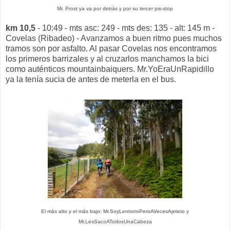
Mr. Prost ya va por detrás y por su tercer pis-stop
km 10,5
- 10:49 - mts asc: 249 - mts des: 135 - alt: 145 m -
Covelas (Ribadeo) - Avanzamos a buen ritmo pues muchos
tramos son por asfalto. Al pasar Covelas nos encontramos
los primeros barrizales y al cruzarlos manchamos la bici
como auténticos mountainbaiquers. Mr.YoEraUnRapidillo
ya la tenía sucia de antes de meterla en el bus.
El más alto y el más bajo: Mr.SoyLentorroPeroAVecesAprieto y
Mr.LesSacoATodosUnaCabeza