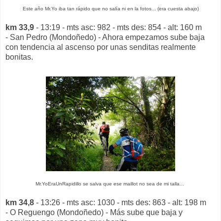
Este año Mr.Yo iba tan rápido que no salía ni en la fotos... (era cuesta abajo)
km 33,9
- 13:19 - mts asc: 982 - mts des: 854 - alt: 160 m
- San Pedro (Mondoñedo) - Ahora empezamos sube baja
con tendencia al ascenso por unas senditas realmente
bonitas.
Mr.YoEraUnRapidillo se salva que ese maillot no sea de mi talla...
km 34,8
- 13:26 - mts asc: 1030 - mts des: 863 - alt: 198 m
- O Reguengo (Mondoñedo) - Más sube que baja y