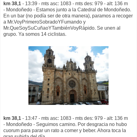
km 38,1
- 13:39 - mts asc: 1083 - mts des: 979 - alt: 136 m
- Mondoñedo - Estamos junto a la Catedral de Mondoñedo.
En un bar (no podía ser de otra manera), paramos a recoger
a Mr.VoyPrimeroSobradoYFumando y
Mr.QueSoySuCuñaoYTambiénVoyRápido. Se unen al
grupo. Ya somos 14 ciclistas.
km 38,1
- 13:47 - mts asc: 1083 - mts des: 979 - alt: 136 m
- Mondoñedo - Seguimos camino. Por desgracia no hubo
cuorum para parar un rato a comer y beber. Ahora toca la
gran subida del día.