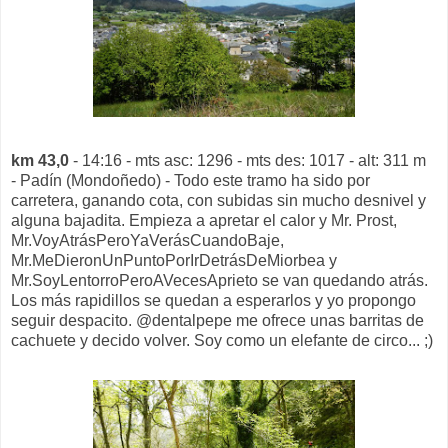
km 43,0
- 14:16 - mts asc: 1296 - mts des: 1017 - alt: 311 m
- Padín (Mondoñedo) - Todo este tramo ha sido por
carretera, ganando cota, con subidas sin mucho desnivel y
alguna bajadita. Empieza a apretar el calor y Mr. Prost,
Mr.VoyAtrásPeroYaVerásCuandoBaje,
Mr.MeDieronUnPuntoPorIrDetrásDeMiorbea y
Mr.SoyLentorroPeroAVecesAprieto se van quedando atrás.
Los más rapidillos se quedan a esperarlos y yo propongo
seguir despacito. @dentalpepe me ofrece unas barritas de
cachuete y decido volver. Soy como un elefante de circo... ;)