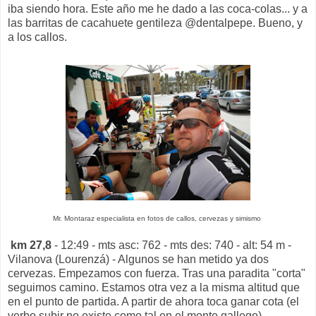
iba siendo hora. Este año me he dado a las coca-colas... y a
las barritas de cacahuete gentileza @dentalpepe. Bueno, y
a los callos.
Mr. Montaraz especialista en fotos de callos, cervezas y simismo
km 27,8
- 12:49 - mts asc: 762 - mts des: 740 - alt: 54 m -
Vilanova (Lourenzá) - Algunos se han metido ya dos
cervezas. Empezamos con fuerza. Tras una paradita "corta"
seguimos camino. Estamos otra vez a la misma altitud que
en el punto de partida. A partir de ahora toca ganar cota (el
verbo subir no existe como tal en el monte gallego).