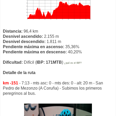
Distancia:
96,4 km
Desnivel ascendido:
2.155 m
Desnivel descendido:
1.811 m
Pendiente máxima en ascenso:
35,36%
Pendiente máxima en descenso:
40,20%
Dificultad:
Difícil (
IBP: 171MTB
)
¿qué es el IBP?
Detalle de la ruta
km -151
- 7:13 - mts asc: 0 - mts des: 0 - alt: 20 m - San
Pedro de Mezonzo (A Coruña) - Subimos los primeros
peregrinos al bus.