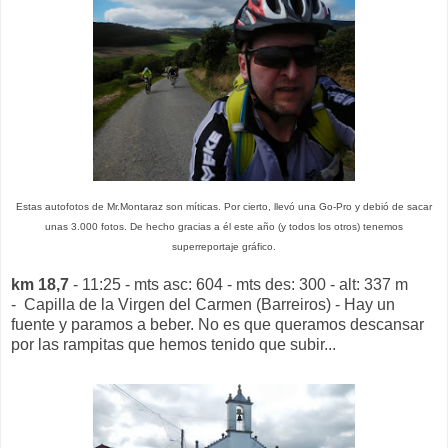
Estas autofotos de Mr.Montaraz son míticas. Por cierto, llevó una Go-Pro y debió de sacar
unas 3.000 fotos. De hecho gracias a él este año (y todos los otros) tenemos
superreportaje gráfico.
km 18,7
- 11:25 - mts asc: 604 - mts des: 300 - alt: 337 m
- Capilla de la Virgen del Carmen (Barreiros) - Hay un
fuente y paramos a beber. No es que queramos descansar
por las rampitas que hemos tenido que subir...