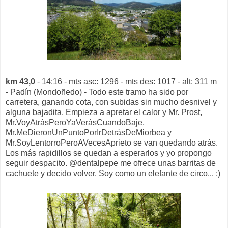
km 43,0
- 14:16 - mts asc: 1296 - mts des: 1017 - alt: 311 m
- Padín (Mondoñedo) - Todo este tramo ha sido por
carretera, ganando cota, con subidas sin mucho desnivel y
alguna bajadita. Empieza a apretar el calor y Mr. Prost,
Mr.VoyAtrásPeroYaVerásCuandoBaje,
Mr.MeDieronUnPuntoPorIrDetrásDeMiorbea y
Mr.SoyLentorroPeroAVecesAprieto se van quedando atrás.
Los más rapidillos se quedan a esperarlos y yo propongo
seguir despacito. @dentalpepe me ofrece unas barritas de
cachuete y decido volver. Soy como un elefante de circo... ;)