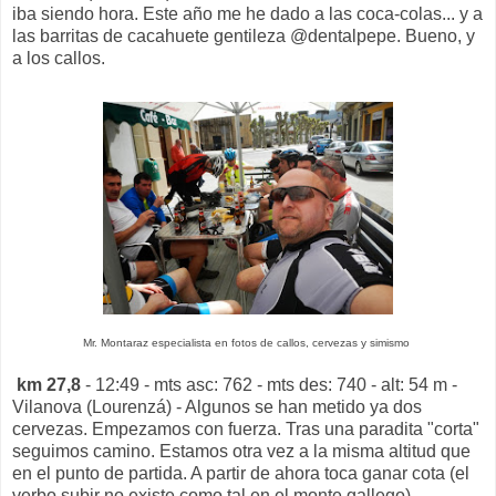
iba siendo hora. Este año me he dado a las coca-colas... y a
las barritas de cacahuete gentileza @dentalpepe. Bueno, y
a los callos.
Mr. Montaraz especialista en fotos de callos, cervezas y simismo
km 27,8
- 12:49 - mts asc: 762 - mts des: 740 - alt: 54 m -
Vilanova (Lourenzá) - Algunos se han metido ya dos
cervezas. Empezamos con fuerza. Tras una paradita "corta"
seguimos camino. Estamos otra vez a la misma altitud que
en el punto de partida. A partir de ahora toca ganar cota (el
verbo subir no existe como tal en el monte gallego).