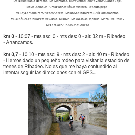
De izquierdas a derecha: Mr. Montaraz, Mr.VoyAtrásPeroYaVerásCuandoBaje,
Mr.MeDieronUnPuntoPorIrDetrásDeMiorbea, @dentalpepe,
Mr.SoyLentorroPeroAVecesAprieto, Mr.IbaSobradoPeroSufríPorMomentos,
Mr.DudéDeLentorroPeroMeGusta, Mr.BMX, Mr.YoEraUnRapidillo, Mr.Yo, Mr.Prost y
Mr.LesSacoATodosUnaCabeza
km 0
- 10:07 - mts asc: 0 - mts des: 0 - alt: 32 m - Ribadeo
- Arrancamos.
km 0,7
- 10:10 - mts asc: 9 - mts des: 2 - alt: 40 m - Ribadeo
- Hemos dado un pequeño rodeo para visitar la estación de
trenes de Ribadeo. No es que me haya confundido al
intentar seguir las direcciones con el GPS...