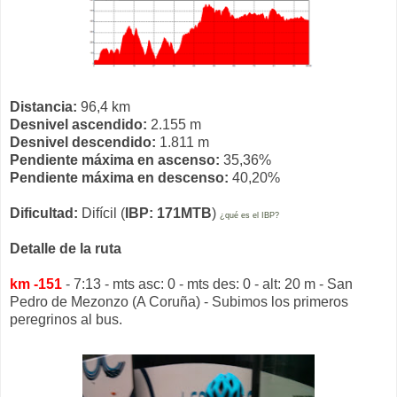
Distancia:
96,4 km
Desnivel ascendido:
2.155 m
Desnivel descendido:
1.811 m
Pendiente máxima en ascenso:
35,36%
Pendiente máxima en descenso:
40,20%
Dificultad:
Difícil (
IBP: 171MTB
)
¿qué es el IBP?
Detalle de la ruta
km -151
- 7:13 - mts asc: 0 - mts des: 0 - alt: 20 m - San
Pedro de Mezonzo (A Coruña) - Subimos los primeros
peregrinos al bus.