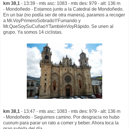
km 38,1
- 13:39 - mts asc: 1083 - mts des: 979 - alt: 136 m
- Mondoñedo - Estamos junto a la Catedral de Mondoñedo.
En un bar (no podía ser de otra manera), paramos a recoger
a Mr.VoyPrimeroSobradoYFumando y
Mr.QueSoySuCuñaoYTambiénVoyRápido. Se unen al
grupo. Ya somos 14 ciclistas.
km 38,1
- 13:47 - mts asc: 1083 - mts des: 979 - alt: 136 m
- Mondoñedo - Seguimos camino. Por desgracia no hubo
cuorum para parar un rato a comer y beber. Ahora toca la
gran subida del día.