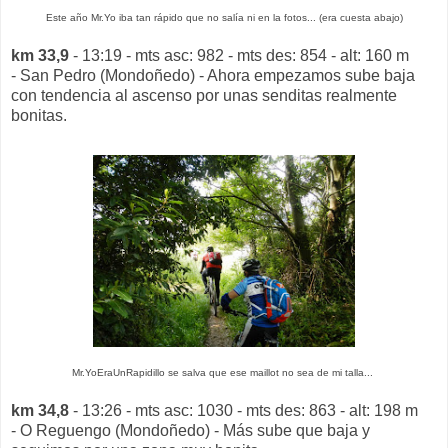
Este año Mr.Yo iba tan rápido que no salía ni en la fotos... (era cuesta abajo)
km 33,9
- 13:19 - mts asc: 982 - mts des: 854 - alt: 160 m
- San Pedro (Mondoñedo) - Ahora empezamos sube baja
con tendencia al ascenso por unas senditas realmente
bonitas.
Mr.YoEraUnRapidillo se salva que ese maillot no sea de mi talla...
km 34,8
- 13:26 - mts asc: 1030 - mts des: 863 - alt: 198 m
- O Reguengo (Mondoñedo) - Más sube que baja y