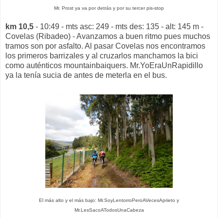
Mr. Prost ya va por detrás y por su tercer pis-stop
km 10,5
- 10:49 - mts asc: 249 - mts des: 135 - alt: 145 m -
Covelas (Ribadeo) - Avanzamos a buen ritmo pues muchos
tramos son por asfalto. Al pasar Covelas nos encontramos
los primeros barrizales y al cruzarlos manchamos la bici
como auténticos mountainbaiquers. Mr.YoEraUnRapidillo
ya la tenía sucia de antes de meterla en el bus.
El más alto y el más bajo: Mr.SoyLentorroPeroAVecesAprieto y
Mr.LesSacoATodosUnaCabeza