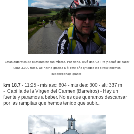
Estas autofotos de Mr.Montaraz son míticas. Por cierto, llevó una Go-Pro y debió de sacar
unas 3.000 fotos. De hecho gracias a él este año (y todos los otros) tenemos
superreportaje gráfico.
km 18,7
- 11:25 - mts asc: 604 - mts des: 300 - alt: 337 m
- Capilla de la Virgen del Carmen (Barreiros) - Hay un
fuente y paramos a beber. No es que queramos descansar
por las rampitas que hemos tenido que subir...