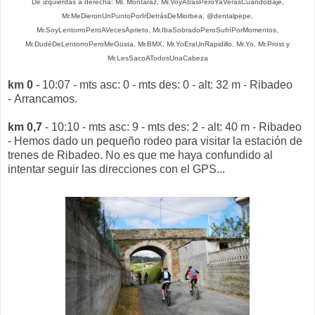
De izquierdas a derecha: Mr. Montaraz, Mr.VoyAtrásPeroYaVerásCuandoBaje,
Mr.MeDieronUnPuntoPorIrDetrásDeMiorbea, @dentalpepe,
Mr.SoyLentorroPeroAVecesAprieto, Mr.IbaSobradoPeroSufríPorMomentos,
Mr.DudéDeLentorroPeroMeGusta, Mr.BMX, Mr.YoEraUnRapidillo, Mr.Yo, Mr.Prost y
Mr.LesSacoATodosUnaCabeza
km 0
- 10:07 - mts asc: 0 - mts des: 0 - alt: 32 m - Ribadeo
- Arrancamos.
km 0,7
- 10:10 - mts asc: 9 - mts des: 2 - alt: 40 m - Ribadeo
- Hemos dado un pequeño rodeo para visitar la estación de
trenes de Ribadeo. No es que me haya confundido al
intentar seguir las direcciones con el GPS...