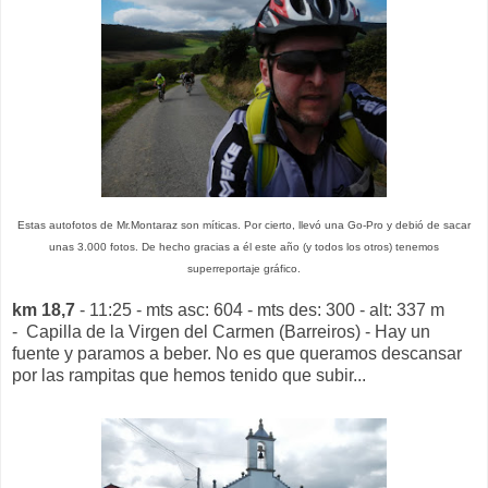
Estas autofotos de Mr.Montaraz son míticas. Por cierto, llevó una Go-Pro y debió de sacar
unas 3.000 fotos. De hecho gracias a él este año (y todos los otros) tenemos
superreportaje gráfico.
km 18,7
- 11:25 - mts asc: 604 - mts des: 300 - alt: 337 m
- Capilla de la Virgen del Carmen (Barreiros) - Hay un
fuente y paramos a beber. No es que queramos descansar
por las rampitas que hemos tenido que subir...