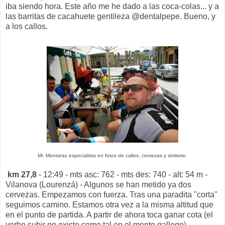
iba siendo hora. Este año me he dado a las coca-colas... y a
las barritas de cacahuete gentileza @dentalpepe. Bueno, y
a los callos.
Mr. Montaraz especialista en fotos de callos, cervezas y simismo
km 27,8
- 12:49 - mts asc: 762 - mts des: 740 - alt: 54 m -
Vilanova (Lourenzá) - Algunos se han metido ya dos
cervezas. Empezamos con fuerza. Tras una paradita "corta"
seguimos camino. Estamos otra vez a la misma altitud que
en el punto de partida. A partir de ahora toca ganar cota (el
verbo subir no existe como tal en el monte gallego).