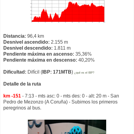
Distancia:
96,4 km
Desnivel ascendido:
2.155 m
Desnivel descendido:
1.811 m
Pendiente máxima en ascenso:
35,36%
Pendiente máxima en descenso:
40,20%
Dificultad:
Difícil (
IBP: 171MTB
)
¿qué es el IBP?
Detalle de la ruta
km -151
- 7:13 - mts asc: 0 - mts des: 0 - alt: 20 m - San
Pedro de Mezonzo (A Coruña) - Subimos los primeros
peregrinos al bus.