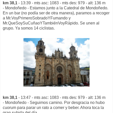
km 38,1
- 13:39 - mts asc: 1083 - mts des: 979 - alt: 136 m
- Mondoñedo - Estamos junto a la Catedral de Mondoñedo.
En un bar (no podía ser de otra manera), paramos a recoger
a Mr.VoyPrimeroSobradoYFumando y
Mr.QueSoySuCuñaoYTambiénVoyRápido. Se unen al
grupo. Ya somos 14 ciclistas.
km 38,1
- 13:47 - mts asc: 1083 - mts des: 979 - alt: 136 m
- Mondoñedo - Seguimos camino. Por desgracia no hubo
cuorum para parar un rato a comer y beber. Ahora toca la
gran subida del día.