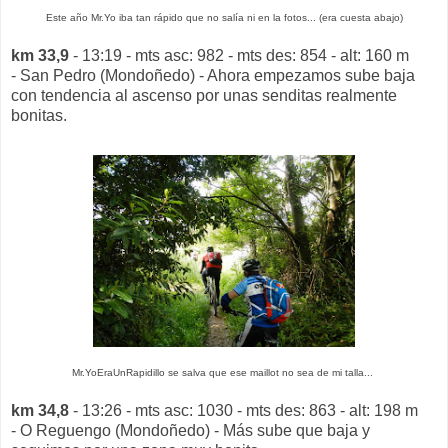
Este año Mr.Yo iba tan rápido que no salía ni en la fotos... (era cuesta abajo)
km 33,9
- 13:19 - mts asc: 982 - mts des: 854 - alt: 160 m
- San Pedro (Mondoñedo) - Ahora empezamos sube baja
con tendencia al ascenso por unas senditas realmente
bonitas.
Mr.YoEraUnRapidillo se salva que ese maillot no sea de mi talla...
km 34,8
- 13:26 - mts asc: 1030 - mts des: 863 - alt: 198 m
- O Reguengo (Mondoñedo) - Más sube que baja y