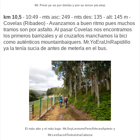
Mr. Prost ya va por detrás y por su tercer pis-stop
km 10,5
- 10:49 - mts asc: 249 - mts des: 135 - alt: 145 m -
Covelas (Ribadeo) - Avanzamos a buen ritmo pues muchos
tramos son por asfalto. Al pasar Covelas nos encontramos
los primeros barrizales y al cruzarlos manchamos la bici
como auténticos mountainbaiquers. Mr.YoEraUnRapidillo
ya la tenía sucia de antes de meterla en el bus.
El más alto y el más bajo: Mr.SoyLentorroPeroAVecesAprieto y
Mr.LesSacoATodosUnaCabeza