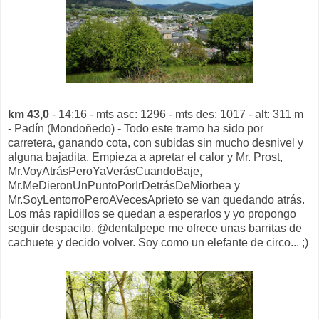
km 43,0
- 14:16 - mts asc: 1296 - mts des: 1017 - alt: 311 m
- Padín (Mondoñedo) - Todo este tramo ha sido por
carretera, ganando cota, con subidas sin mucho desnivel y
alguna bajadita. Empieza a apretar el calor y Mr. Prost,
Mr.VoyAtrásPeroYaVerásCuandoBaje,
Mr.MeDieronUnPuntoPorIrDetrásDeMiorbea y
Mr.SoyLentorroPeroAVecesAprieto se van quedando atrás.
Los más rapidillos se quedan a esperarlos y yo propongo
seguir despacito. @dentalpepe me ofrece unas barritas de
cachuete y decido volver. Soy como un elefante de circo... ;)