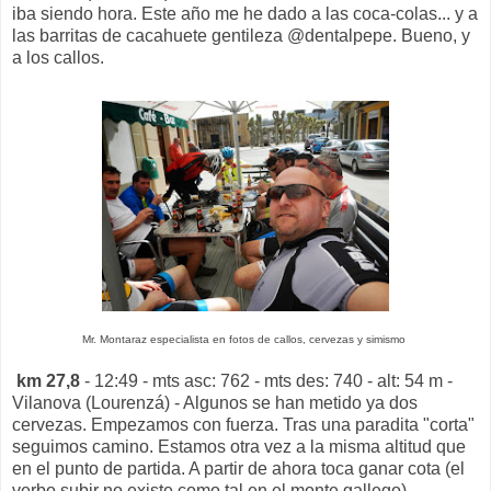
iba siendo hora. Este año me he dado a las coca-colas... y a
las barritas de cacahuete gentileza @dentalpepe. Bueno, y
a los callos.
Mr. Montaraz especialista en fotos de callos, cervezas y simismo
km 27,8
- 12:49 - mts asc: 762 - mts des: 740 - alt: 54 m -
Vilanova (Lourenzá) - Algunos se han metido ya dos
cervezas. Empezamos con fuerza. Tras una paradita "corta"
seguimos camino. Estamos otra vez a la misma altitud que
en el punto de partida. A partir de ahora toca ganar cota (el
verbo subir no existe como tal en el monte gallego).