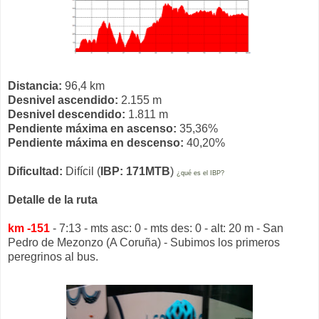
Distancia:
96,4 km
Desnivel ascendido:
2.155 m
Desnivel descendido:
1.811 m
Pendiente máxima en ascenso:
35,36%
Pendiente máxima en descenso:
40,20%
Dificultad:
Difícil (
IBP: 171MTB
)
¿qué es el IBP?
Detalle de la ruta
km -151
- 7:13 - mts asc: 0 - mts des: 0 - alt: 20 m - San
Pedro de Mezonzo (A Coruña) - Subimos los primeros
peregrinos al bus.