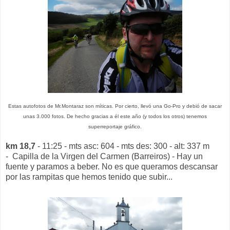
Estas autofotos de Mr.Montaraz son míticas. Por cierto, llevó una Go-Pro y debió de sacar
unas 3.000 fotos. De hecho gracias a él este año (y todos los otros) tenemos
superreportaje gráfico.
km 18,7
- 11:25 - mts asc: 604 - mts des: 300 - alt: 337 m
- Capilla de la Virgen del Carmen (Barreiros) - Hay un
fuente y paramos a beber. No es que queramos descansar
por las rampitas que hemos tenido que subir...