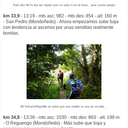
Este año Mr.Yo iba tan rápido que no salía ni en la fotos... (era cuesta abajo)
km 33,9
- 13:19 - mts asc: 982 - mts des: 854 - alt: 160 m
- San Pedro (Mondoñedo) - Ahora empezamos sube baja
con tendencia al ascenso por unas senditas realmente
bonitas.
Mr.YoEraUnRapidillo se salva que ese maillot no sea de mi talla...
km 34,8
- 13:26 - mts asc: 1030 - mts des: 863 - alt: 198 m
- O Reguengo (Mondoñedo) - Más sube que baja y