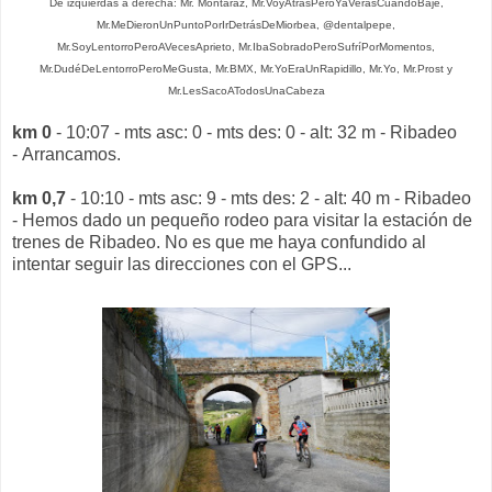
De izquierdas a derecha: Mr. Montaraz, Mr.VoyAtrásPeroYaVerásCuandoBaje,
Mr.MeDieronUnPuntoPorIrDetrásDeMiorbea, @dentalpepe,
Mr.SoyLentorroPeroAVecesAprieto, Mr.IbaSobradoPeroSufríPorMomentos,
Mr.DudéDeLentorroPeroMeGusta, Mr.BMX, Mr.YoEraUnRapidillo, Mr.Yo, Mr.Prost y
Mr.LesSacoATodosUnaCabeza
km 0
- 10:07 - mts asc: 0 - mts des: 0 - alt: 32 m - Ribadeo
- Arrancamos.
km 0,7
- 10:10 - mts asc: 9 - mts des: 2 - alt: 40 m - Ribadeo
- Hemos dado un pequeño rodeo para visitar la estación de
trenes de Ribadeo. No es que me haya confundido al
intentar seguir las direcciones con el GPS...