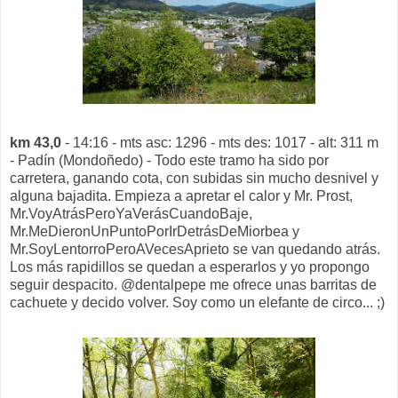
km 43,0
- 14:16 - mts asc: 1296 - mts des: 1017 - alt: 311 m
- Padín (Mondoñedo) - Todo este tramo ha sido por
carretera, ganando cota, con subidas sin mucho desnivel y
alguna bajadita. Empieza a apretar el calor y Mr. Prost,
Mr.VoyAtrásPeroYaVerásCuandoBaje,
Mr.MeDieronUnPuntoPorIrDetrásDeMiorbea y
Mr.SoyLentorroPeroAVecesAprieto se van quedando atrás.
Los más rapidillos se quedan a esperarlos y yo propongo
seguir despacito. @dentalpepe me ofrece unas barritas de
cachuete y decido volver. Soy como un elefante de circo... ;)