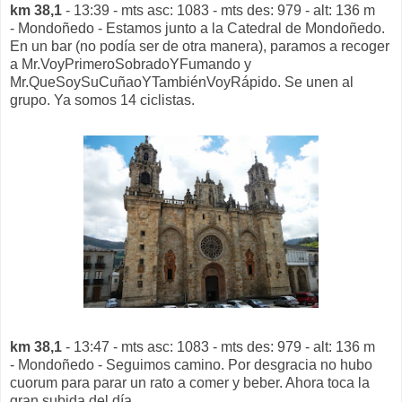
km 38,1
- 13:39 - mts asc: 1083 - mts des: 979 - alt: 136 m
- Mondoñedo - Estamos junto a la Catedral de Mondoñedo.
En un bar (no podía ser de otra manera), paramos a recoger
a Mr.VoyPrimeroSobradoYFumando y
Mr.QueSoySuCuñaoYTambiénVoyRápido. Se unen al
grupo. Ya somos 14 ciclistas.
km 38,1
- 13:47 - mts asc: 1083 - mts des: 979 - alt: 136 m
- Mondoñedo - Seguimos camino. Por desgracia no hubo
cuorum para parar un rato a comer y beber. Ahora toca la
gran subida del día.