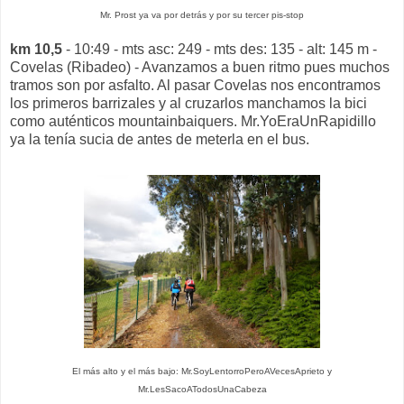
Mr. Prost ya va por detrás y por su tercer pis-stop
km 10,5
- 10:49 - mts asc: 249 - mts des: 135 - alt: 145 m -
Covelas (Ribadeo) - Avanzamos a buen ritmo pues muchos
tramos son por asfalto. Al pasar Covelas nos encontramos
los primeros barrizales y al cruzarlos manchamos la bici
como auténticos mountainbaiquers. Mr.YoEraUnRapidillo
ya la tenía sucia de antes de meterla en el bus.
El más alto y el más bajo: Mr.SoyLentorroPeroAVecesAprieto y
Mr.LesSacoATodosUnaCabeza