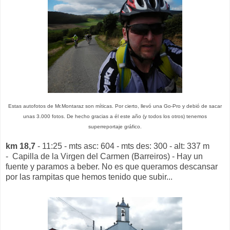
Estas autofotos de Mr.Montaraz son míticas. Por cierto, llevó una Go-Pro y debió de sacar
unas 3.000 fotos. De hecho gracias a él este año (y todos los otros) tenemos
superreportaje gráfico.
km 18,7
- 11:25 - mts asc: 604 - mts des: 300 - alt: 337 m
- Capilla de la Virgen del Carmen (Barreiros) - Hay un
fuente y paramos a beber. No es que queramos descansar
por las rampitas que hemos tenido que subir...