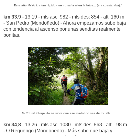
Este año Mr.Yo iba tan rápido que no salía ni en la fotos... (era cuesta abajo)
km 33,9
- 13:19 - mts asc: 982 - mts des: 854 - alt: 160 m
- San Pedro (Mondoñedo) - Ahora empezamos sube baja
con tendencia al ascenso por unas senditas realmente
bonitas.
Mr.YoEraUnRapidillo se salva que ese maillot no sea de mi talla...
km 34,8
- 13:26 - mts asc: 1030 - mts des: 863 - alt: 198 m
- O Reguengo (Mondoñedo) - Más sube que baja y