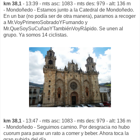
km 38,1
- 13:39 - mts asc: 1083 - mts des: 979 - alt: 136 m
- Mondoñedo - Estamos junto a la Catedral de Mondoñedo.
En un bar (no podía ser de otra manera), paramos a recoger
a Mr.VoyPrimeroSobradoYFumando y
Mr.QueSoySuCuñaoYTambiénVoyRápido. Se unen al
grupo. Ya somos 14 ciclistas.
km 38,1
- 13:47 - mts asc: 1083 - mts des: 979 - alt: 136 m
- Mondoñedo - Seguimos camino. Por desgracia no hubo
cuorum para parar un rato a comer y beber. Ahora toca la
gran subida del día.