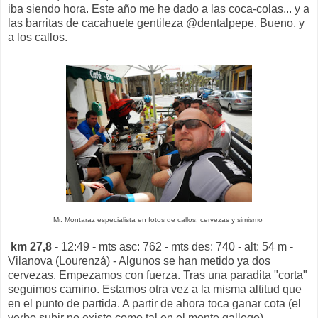
iba siendo hora. Este año me he dado a las coca-colas... y a
las barritas de cacahuete gentileza @dentalpepe. Bueno, y
a los callos.
Mr. Montaraz especialista en fotos de callos, cervezas y simismo
km 27,8
- 12:49 - mts asc: 762 - mts des: 740 - alt: 54 m -
Vilanova (Lourenzá) - Algunos se han metido ya dos
cervezas. Empezamos con fuerza. Tras una paradita "corta"
seguimos camino. Estamos otra vez a la misma altitud que
en el punto de partida. A partir de ahora toca ganar cota (el
verbo subir no existe como tal en el monte gallego).