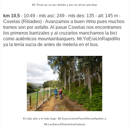
Mr. Prost ya va por detrás y por su tercer pis-stop
km 10,5
- 10:49 - mts asc: 249 - mts des: 135 - alt: 145 m -
Covelas (Ribadeo) - Avanzamos a buen ritmo pues muchos
tramos son por asfalto. Al pasar Covelas nos encontramos
los primeros barrizales y al cruzarlos manchamos la bici
como auténticos mountainbaiquers. Mr.YoEraUnRapidillo
ya la tenía sucia de antes de meterla en el bus.
El más alto y el más bajo: Mr.SoyLentorroPeroAVecesAprieto y
Mr.LesSacoATodosUnaCabeza