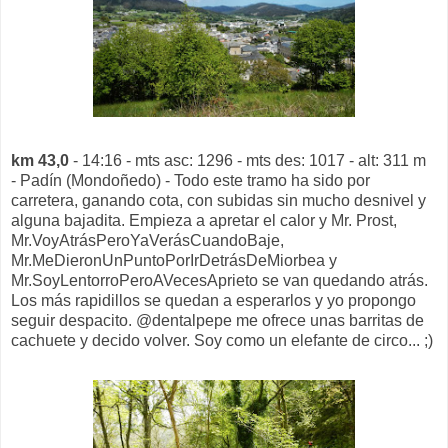
km 43,0
- 14:16 - mts asc: 1296 - mts des: 1017 - alt: 311 m
- Padín (Mondoñedo) - Todo este tramo ha sido por
carretera, ganando cota, con subidas sin mucho desnivel y
alguna bajadita. Empieza a apretar el calor y Mr. Prost,
Mr.VoyAtrásPeroYaVerásCuandoBaje,
Mr.MeDieronUnPuntoPorIrDetrásDeMiorbea y
Mr.SoyLentorroPeroAVecesAprieto se van quedando atrás.
Los más rapidillos se quedan a esperarlos y yo propongo
seguir despacito. @dentalpepe me ofrece unas barritas de
cachuete y decido volver. Soy como un elefante de circo... ;)