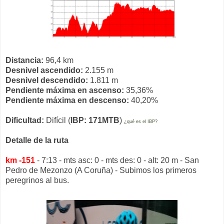
Distancia:
96,4 km
Desnivel ascendido:
2.155 m
Desnivel descendido:
1.811 m
Pendiente máxima en ascenso:
35,36%
Pendiente máxima en descenso:
40,20%
Dificultad:
Difícil (
IBP: 171MTB
)
¿qué es el IBP?
Detalle de la ruta
km -151
- 7:13 - mts asc: 0 - mts des: 0 - alt: 20 m - San
Pedro de Mezonzo (A Coruña) - Subimos los primeros
peregrinos al bus.