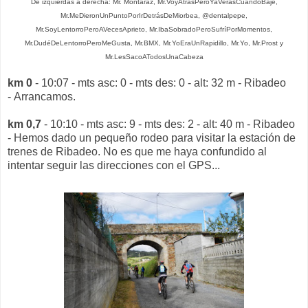
De izquierdas a derecha: Mr. Montaraz, Mr.VoyAtrásPeroYaVerásCuandoBaje,
Mr.MeDieronUnPuntoPorIrDetrásDeMiorbea, @dentalpepe,
Mr.SoyLentorroPeroAVecesAprieto, Mr.IbaSobradoPeroSufríPorMomentos,
Mr.DudéDeLentorroPeroMeGusta, Mr.BMX, Mr.YoEraUnRapidillo, Mr.Yo, Mr.Prost y
Mr.LesSacoATodosUnaCabeza
km 0
- 10:07 - mts asc: 0 - mts des: 0 - alt: 32 m - Ribadeo
- Arrancamos.
km 0,7
- 10:10 - mts asc: 9 - mts des: 2 - alt: 40 m - Ribadeo
- Hemos dado un pequeño rodeo para visitar la estación de
trenes de Ribadeo. No es que me haya confundido al
intentar seguir las direcciones con el GPS...