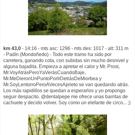
km 43,0
- 14:16 - mts asc: 1296 - mts des: 1017 - alt: 311 m
- Padín (Mondoñedo) - Todo este tramo ha sido por
carretera, ganando cota, con subidas sin mucho desnivel y
alguna bajadita. Empieza a apretar el calor y Mr. Prost,
Mr.VoyAtrásPeroYaVerásCuandoBaje,
Mr.MeDieronUnPuntoPorIrDetrásDeMiorbea y
Mr.SoyLentorroPeroAVecesAprieto se van quedando atrás.
Los más rapidillos se quedan a esperarlos y yo propongo
seguir despacito. @dentalpepe me ofrece unas barritas de
cachuete y decido volver. Soy como un elefante de circo... ;)