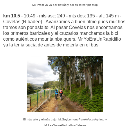
Mr. Prost ya va por detrás y por su tercer pis-stop
km 10,5
- 10:49 - mts asc: 249 - mts des: 135 - alt: 145 m -
Covelas (Ribadeo) - Avanzamos a buen ritmo pues muchos
tramos son por asfalto. Al pasar Covelas nos encontramos
los primeros barrizales y al cruzarlos manchamos la bici
como auténticos mountainbaiquers. Mr.YoEraUnRapidillo
ya la tenía sucia de antes de meterla en el bus.
El más alto y el más bajo: Mr.SoyLentorroPeroAVecesAprieto y
Mr.LesSacoATodosUnaCabeza