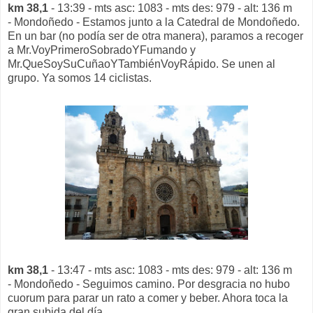
km 38,1
- 13:39 - mts asc: 1083 - mts des: 979 - alt: 136 m
- Mondoñedo - Estamos junto a la Catedral de Mondoñedo.
En un bar (no podía ser de otra manera), paramos a recoger
a Mr.VoyPrimeroSobradoYFumando y
Mr.QueSoySuCuñaoYTambiénVoyRápido. Se unen al
grupo. Ya somos 14 ciclistas.
km 38,1
- 13:47 - mts asc: 1083 - mts des: 979 - alt: 136 m
- Mondoñedo - Seguimos camino. Por desgracia no hubo
cuorum para parar un rato a comer y beber. Ahora toca la
gran subida del día.