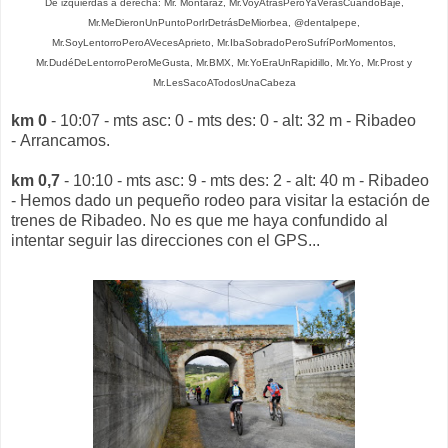
De izquierdas a derecha: Mr. Montaraz, Mr.VoyAtrásPeroYaVerásCuandoBaje,
Mr.MeDieronUnPuntoPorIrDetrásDeMiorbea, @dentalpepe,
Mr.SoyLentorroPeroAVecesAprieto, Mr.IbaSobradoPeroSufríPorMomentos,
Mr.DudéDeLentorroPeroMeGusta, Mr.BMX, Mr.YoEraUnRapidillo, Mr.Yo, Mr.Prost y
Mr.LesSacoATodosUnaCabeza
km 0
- 10:07 - mts asc: 0 - mts des: 0 - alt: 32 m - Ribadeo
- Arrancamos.
km 0,7
- 10:10 - mts asc: 9 - mts des: 2 - alt: 40 m - Ribadeo
- Hemos dado un pequeño rodeo para visitar la estación de
trenes de Ribadeo. No es que me haya confundido al
intentar seguir las direcciones con el GPS...