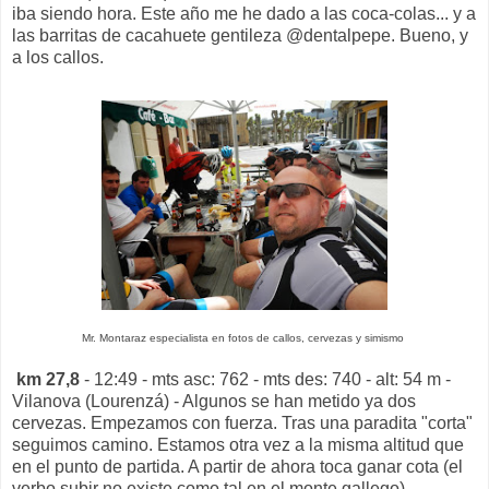
iba siendo hora. Este año me he dado a las coca-colas... y a
las barritas de cacahuete gentileza @dentalpepe. Bueno, y
a los callos.
Mr. Montaraz especialista en fotos de callos, cervezas y simismo
km 27,8
- 12:49 - mts asc: 762 - mts des: 740 - alt: 54 m -
Vilanova (Lourenzá) - Algunos se han metido ya dos
cervezas. Empezamos con fuerza. Tras una paradita "corta"
seguimos camino. Estamos otra vez a la misma altitud que
en el punto de partida. A partir de ahora toca ganar cota (el
verbo subir no existe como tal en el monte gallego).