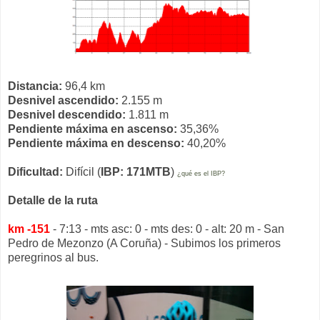
Distancia:
96,4 km
Desnivel ascendido:
2.155 m
Desnivel descendido:
1.811 m
Pendiente máxima en ascenso:
35,36%
Pendiente máxima en descenso:
40,20%
Dificultad:
Difícil (
IBP: 171MTB
)
¿qué es el IBP?
Detalle de la ruta
km -151
- 7:13 - mts asc: 0 - mts des: 0 - alt: 20 m - San
Pedro de Mezonzo (A Coruña) - Subimos los primeros
peregrinos al bus.