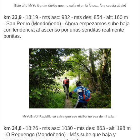
Este año Mr.Yo iba tan rápido que no salía ni en la fotos... (era cuesta abajo)
km 33,9
- 13:19 - mts asc: 982 - mts des: 854 - alt: 160 m
- San Pedro (Mondoñedo) - Ahora empezamos sube baja
con tendencia al ascenso por unas senditas realmente
bonitas.
Mr.YoEraUnRapidillo se salva que ese maillot no sea de mi talla...
km 34,8
- 13:26 - mts asc: 1030 - mts des: 863 - alt: 198 m
- O Reguengo (Mondoñedo) - Más sube que baja y