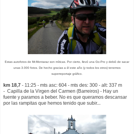
Estas autofotos de Mr.Montaraz son míticas. Por cierto, llevó una Go-Pro y debió de sacar
unas 3.000 fotos. De hecho gracias a él este año (y todos los otros) tenemos
superreportaje gráfico.
km 18,7
- 11:25 - mts asc: 604 - mts des: 300 - alt: 337 m
- Capilla de la Virgen del Carmen (Barreiros) - Hay un
fuente y paramos a beber. No es que queramos descansar
por las rampitas que hemos tenido que subir...