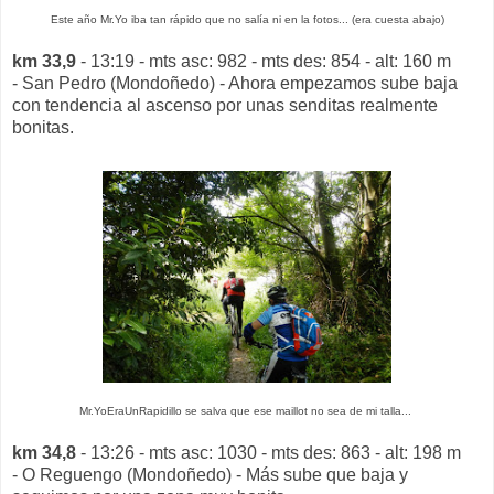
Este año Mr.Yo iba tan rápido que no salía ni en la fotos... (era cuesta abajo)
km 33,9
- 13:19 - mts asc: 982 - mts des: 854 - alt: 160 m
- San Pedro (Mondoñedo) - Ahora empezamos sube baja
con tendencia al ascenso por unas senditas realmente
bonitas.
Mr.YoEraUnRapidillo se salva que ese maillot no sea de mi talla...
km 34,8
- 13:26 - mts asc: 1030 - mts des: 863 - alt: 198 m
- O Reguengo (Mondoñedo) - Más sube que baja y