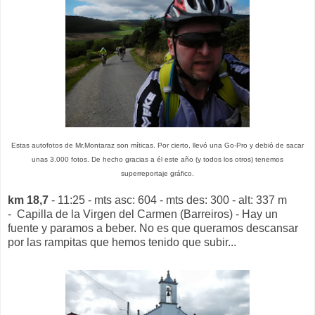
Estas autofotos de Mr.Montaraz son míticas. Por cierto, llevó una Go-Pro y debió de sacar
unas 3.000 fotos. De hecho gracias a él este año (y todos los otros) tenemos
superreportaje gráfico.
km 18,7
- 11:25 - mts asc: 604 - mts des: 300 - alt: 337 m
- Capilla de la Virgen del Carmen (Barreiros) - Hay un
fuente y paramos a beber. No es que queramos descansar
por las rampitas que hemos tenido que subir...