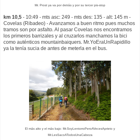
Mr. Prost ya va por detrás y por su tercer pis-stop
km 10,5
- 10:49 - mts asc: 249 - mts des: 135 - alt: 145 m -
Covelas (Ribadeo) - Avanzamos a buen ritmo pues muchos
tramos son por asfalto. Al pasar Covelas nos encontramos
los primeros barrizales y al cruzarlos manchamos la bici
como auténticos mountainbaiquers. Mr.YoEraUnRapidillo
ya la tenía sucia de antes de meterla en el bus.
El más alto y el más bajo: Mr.SoyLentorroPeroAVecesAprieto y
Mr.LesSacoATodosUnaCabeza