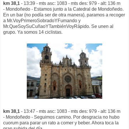
km 38,1
- 13:39 - mts asc: 1083 - mts des: 979 - alt: 136 m
- Mondoñedo - Estamos junto a la Catedral de Mondoñedo.
En un bar (no podía ser de otra manera), paramos a recoger
a Mr.VoyPrimeroSobradoYFumando y
Mr.QueSoySuCuñaoYTambiénVoyRápido. Se unen al
grupo. Ya somos 14 ciclistas.
km 38,1
- 13:47 - mts asc: 1083 - mts des: 979 - alt: 136 m
- Mondoñedo - Seguimos camino. Por desgracia no hubo
cuorum para parar un rato a comer y beber. Ahora toca la
gran subida del día.