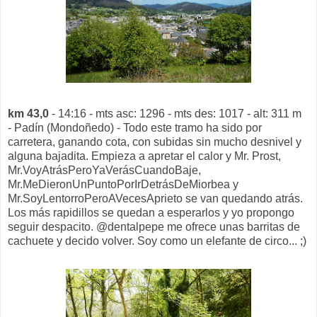
km 43,0
- 14:16 - mts asc: 1296 - mts des: 1017 - alt: 311 m
- Padín (Mondoñedo) - Todo este tramo ha sido por
carretera, ganando cota, con subidas sin mucho desnivel y
alguna bajadita. Empieza a apretar el calor y Mr. Prost,
Mr.VoyAtrásPeroYaVerásCuandoBaje,
Mr.MeDieronUnPuntoPorIrDetrásDeMiorbea y
Mr.SoyLentorroPeroAVecesAprieto se van quedando atrás.
Los más rapidillos se quedan a esperarlos y yo propongo
seguir despacito. @dentalpepe me ofrece unas barritas de
cachuete y decido volver. Soy como un elefante de circo... ;)