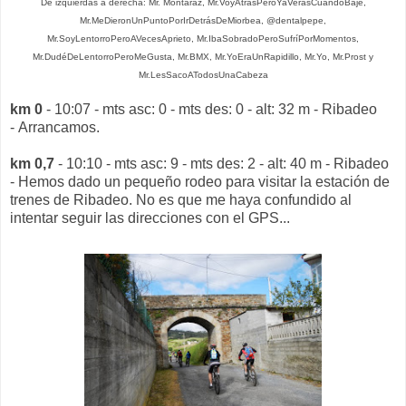
De izquierdas a derecha: Mr. Montaraz, Mr.VoyAtrásPeroYaVerásCuandoBaje,
Mr.MeDieronUnPuntoPorIrDetrásDeMiorbea, @dentalpepe,
Mr.SoyLentorroPeroAVecesAprieto, Mr.IbaSobradoPeroSufríPorMomentos,
Mr.DudéDeLentorroPeroMeGusta, Mr.BMX, Mr.YoEraUnRapidillo, Mr.Yo, Mr.Prost y
Mr.LesSacoATodosUnaCabeza
km 0
- 10:07 - mts asc: 0 - mts des: 0 - alt: 32 m - Ribadeo
- Arrancamos.
km 0,7
- 10:10 - mts asc: 9 - mts des: 2 - alt: 40 m - Ribadeo
- Hemos dado un pequeño rodeo para visitar la estación de
trenes de Ribadeo. No es que me haya confundido al
intentar seguir las direcciones con el GPS...