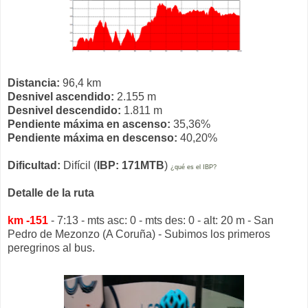
Distancia:
96,4 km
Desnivel ascendido:
2.155 m
Desnivel descendido:
1.811 m
Pendiente máxima en ascenso:
35,36%
Pendiente máxima en descenso:
40,20%
Dificultad:
Difícil (
IBP: 171MTB
)
¿qué es el IBP?
Detalle de la ruta
km -151
- 7:13 - mts asc: 0 - mts des: 0 - alt: 20 m - San
Pedro de Mezonzo (A Coruña) - Subimos los primeros
peregrinos al bus.