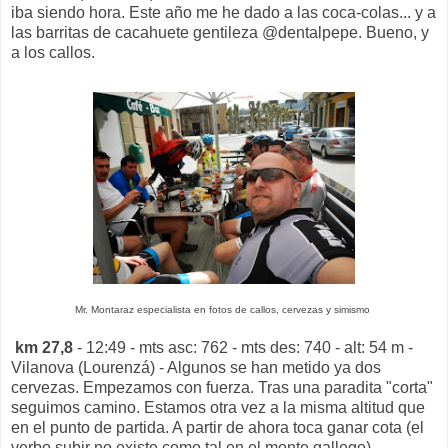
iba siendo hora. Este año me he dado a las coca-colas... y a
las barritas de cacahuete gentileza @dentalpepe. Bueno, y
a los callos.
Mr. Montaraz especialista en fotos de callos, cervezas y simismo
km 27,8
- 12:49 - mts asc: 762 - mts des: 740 - alt: 54 m -
Vilanova (Lourenzá) - Algunos se han metido ya dos
cervezas. Empezamos con fuerza. Tras una paradita "corta"
seguimos camino. Estamos otra vez a la misma altitud que
en el punto de partida. A partir de ahora toca ganar cota (el
verbo subir no existe como tal en el monte gallego).