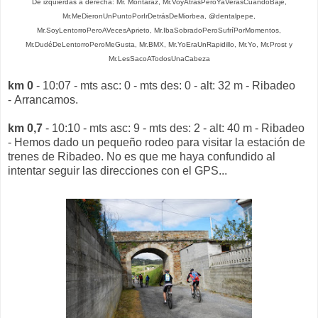
De izquierdas a derecha: Mr. Montaraz, Mr.VoyAtrásPeroYaVerásCuandoBaje,
Mr.MeDieronUnPuntoPorIrDetrásDeMiorbea, @dentalpepe,
Mr.SoyLentorroPeroAVecesAprieto, Mr.IbaSobradoPeroSufríPorMomentos,
Mr.DudéDeLentorroPeroMeGusta, Mr.BMX, Mr.YoEraUnRapidillo, Mr.Yo, Mr.Prost y
Mr.LesSacoATodosUnaCabeza
km 0
- 10:07 - mts asc: 0 - mts des: 0 - alt: 32 m - Ribadeo
- Arrancamos.
km 0,7
- 10:10 - mts asc: 9 - mts des: 2 - alt: 40 m - Ribadeo
- Hemos dado un pequeño rodeo para visitar la estación de
trenes de Ribadeo. No es que me haya confundido al
intentar seguir las direcciones con el GPS...