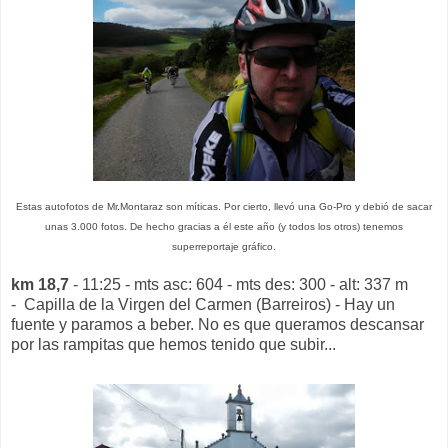
Estas autofotos de Mr.Montaraz son míticas. Por cierto, llevó una Go-Pro y debió de sacar
unas 3.000 fotos. De hecho gracias a él este año (y todos los otros) tenemos
superreportaje gráfico.
km 18,7
- 11:25 - mts asc: 604 - mts des: 300 - alt: 337 m
- Capilla de la Virgen del Carmen (Barreiros) - Hay un
fuente y paramos a beber. No es que queramos descansar
por las rampitas que hemos tenido que subir...