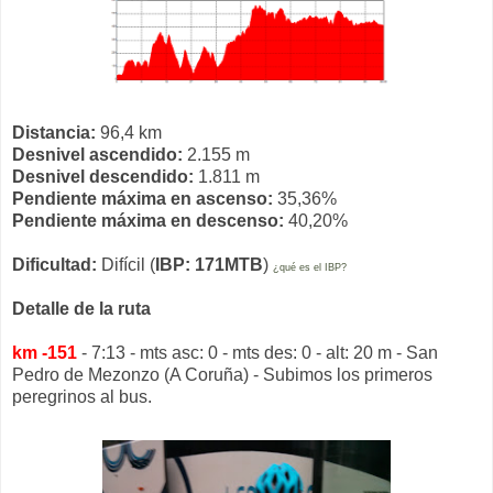
Distancia:
96,4 km
Desnivel ascendido:
2.155 m
Desnivel descendido:
1.811 m
Pendiente máxima en ascenso:
35,36%
Pendiente máxima en descenso:
40,20%
Dificultad:
Difícil (
IBP: 171MTB
)
¿qué es el IBP?
Detalle de la ruta
km -151
- 7:13 - mts asc: 0 - mts des: 0 - alt: 20 m - San
Pedro de Mezonzo (A Coruña) - Subimos los primeros
peregrinos al bus.