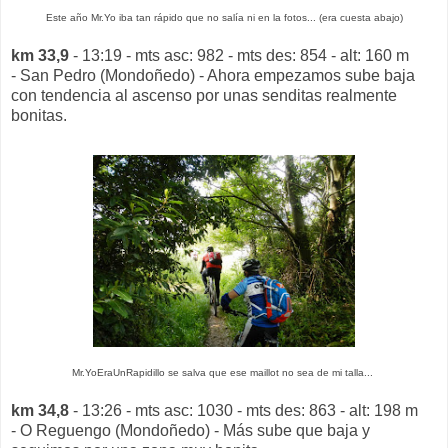
Este año Mr.Yo iba tan rápido que no salía ni en la fotos... (era cuesta abajo)
km 33,9
- 13:19 - mts asc: 982 - mts des: 854 - alt: 160 m
- San Pedro (Mondoñedo) - Ahora empezamos sube baja
con tendencia al ascenso por unas senditas realmente
bonitas.
Mr.YoEraUnRapidillo se salva que ese maillot no sea de mi talla...
km 34,8
- 13:26 - mts asc: 1030 - mts des: 863 - alt: 198 m
- O Reguengo (Mondoñedo) - Más sube que baja y