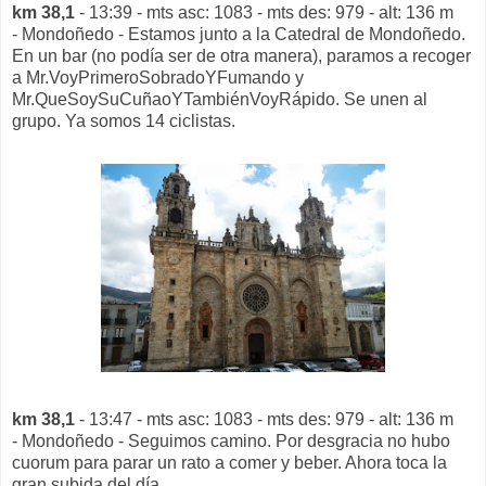
km 38,1
- 13:39 - mts asc: 1083 - mts des: 979 - alt: 136 m
- Mondoñedo - Estamos junto a la Catedral de Mondoñedo.
En un bar (no podía ser de otra manera), paramos a recoger
a Mr.VoyPrimeroSobradoYFumando y
Mr.QueSoySuCuñaoYTambiénVoyRápido. Se unen al
grupo. Ya somos 14 ciclistas.
km 38,1
- 13:47 - mts asc: 1083 - mts des: 979 - alt: 136 m
- Mondoñedo - Seguimos camino. Por desgracia no hubo
cuorum para parar un rato a comer y beber. Ahora toca la
gran subida del día.