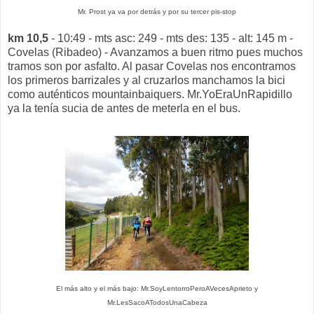
Mr. Prost ya va por detrás y por su tercer pis-stop
km 10,5
- 10:49 - mts asc: 249 - mts des: 135 - alt: 145 m -
Covelas (Ribadeo) - Avanzamos a buen ritmo pues muchos
tramos son por asfalto. Al pasar Covelas nos encontramos
los primeros barrizales y al cruzarlos manchamos la bici
como auténticos mountainbaiquers. Mr.YoEraUnRapidillo
ya la tenía sucia de antes de meterla en el bus.
El más alto y el más bajo: Mr.SoyLentorroPeroAVecesAprieto y
Mr.LesSacoATodosUnaCabeza