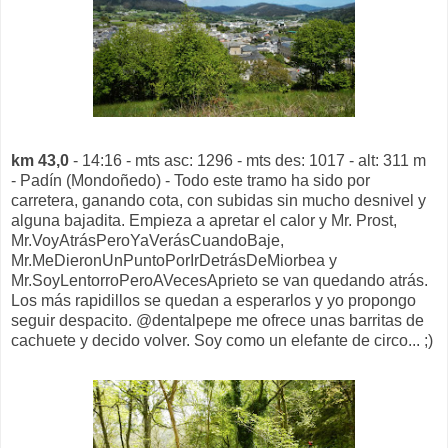
km 43,0
- 14:16 - mts asc: 1296 - mts des: 1017 - alt: 311 m
- Padín (Mondoñedo) - Todo este tramo ha sido por
carretera, ganando cota, con subidas sin mucho desnivel y
alguna bajadita. Empieza a apretar el calor y Mr. Prost,
Mr.VoyAtrásPeroYaVerásCuandoBaje,
Mr.MeDieronUnPuntoPorIrDetrásDeMiorbea y
Mr.SoyLentorroPeroAVecesAprieto se van quedando atrás.
Los más rapidillos se quedan a esperarlos y yo propongo
seguir despacito. @dentalpepe me ofrece unas barritas de
cachuete y decido volver. Soy como un elefante de circo... ;)