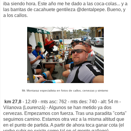
iba siendo hora. Este año me he dado a las coca-colas... y a
las barritas de cacahuete gentileza @dentalpepe. Bueno, y
a los callos.
Mr. Montaraz especialista en fotos de callos, cervezas y simismo
km 27,8
- 12:49 - mts asc: 762 - mts des: 740 - alt: 54 m -
Vilanova (Lourenzá) - Algunos se han metido ya dos
cervezas. Empezamos con fuerza. Tras una paradita "corta"
seguimos camino. Estamos otra vez a la misma altitud que
en el punto de partida. A partir de ahora toca ganar cota (el
verbo subir no existe como tal en el monte gallego).