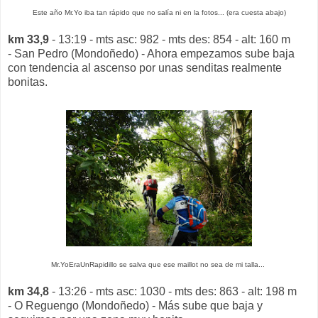
Este año Mr.Yo iba tan rápido que no salía ni en la fotos... (era cuesta abajo)
km 33,9
- 13:19 - mts asc: 982 - mts des: 854 - alt: 160 m
- San Pedro (Mondoñedo) - Ahora empezamos sube baja
con tendencia al ascenso por unas senditas realmente
bonitas.
Mr.YoEraUnRapidillo se salva que ese maillot no sea de mi talla...
km 34,8
- 13:26 - mts asc: 1030 - mts des: 863 - alt: 198 m
- O Reguengo (Mondoñedo) - Más sube que baja y