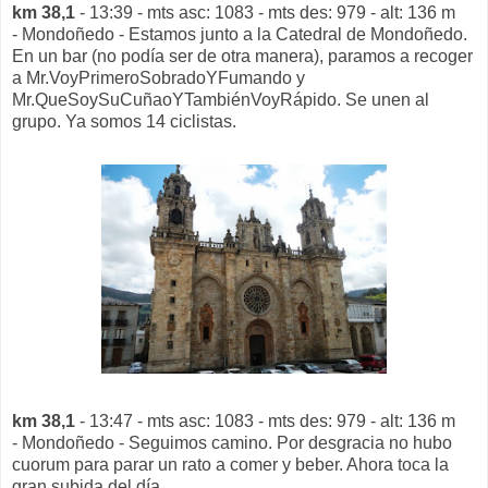
km 38,1
- 13:39 - mts asc: 1083 - mts des: 979 - alt: 136 m
- Mondoñedo - Estamos junto a la Catedral de Mondoñedo.
En un bar (no podía ser de otra manera), paramos a recoger
a Mr.VoyPrimeroSobradoYFumando y
Mr.QueSoySuCuñaoYTambiénVoyRápido. Se unen al
grupo. Ya somos 14 ciclistas.
km 38,1
- 13:47 - mts asc: 1083 - mts des: 979 - alt: 136 m
- Mondoñedo - Seguimos camino. Por desgracia no hubo
cuorum para parar un rato a comer y beber. Ahora toca la
gran subida del día.