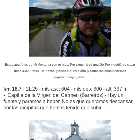
Estas autofotos de Mr.Montaraz son míticas. Por cierto, llevó una Go-Pro y debió de sacar
unas 3.000 fotos. De hecho gracias a él este año (y todos los otros) tenemos
superreportaje gráfico.
km 18,7
- 11:25 - mts asc: 604 - mts des: 300 - alt: 337 m
- Capilla de la Virgen del Carmen (Barreiros) - Hay un
fuente y paramos a beber. No es que queramos descansar
por las rampitas que hemos tenido que subir...