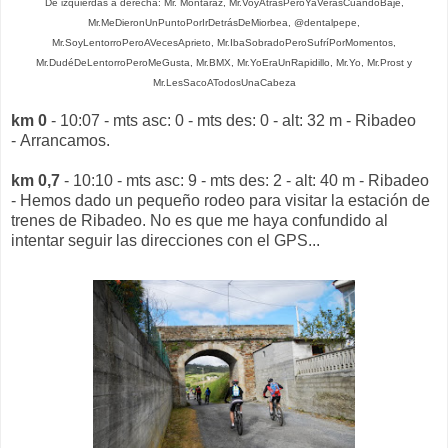
De izquierdas a derecha: Mr. Montaraz, Mr.VoyAtrásPeroYaVerásCuandoBaje,
Mr.MeDieronUnPuntoPorIrDetrásDeMiorbea, @dentalpepe,
Mr.SoyLentorroPeroAVecesAprieto, Mr.IbaSobradoPeroSufríPorMomentos,
Mr.DudéDeLentorroPeroMeGusta, Mr.BMX, Mr.YoEraUnRapidillo, Mr.Yo, Mr.Prost y
Mr.LesSacoATodosUnaCabeza
km 0
- 10:07 - mts asc: 0 - mts des: 0 - alt: 32 m - Ribadeo
- Arrancamos.
km 0,7
- 10:10 - mts asc: 9 - mts des: 2 - alt: 40 m - Ribadeo
- Hemos dado un pequeño rodeo para visitar la estación de
trenes de Ribadeo. No es que me haya confundido al
intentar seguir las direcciones con el GPS...