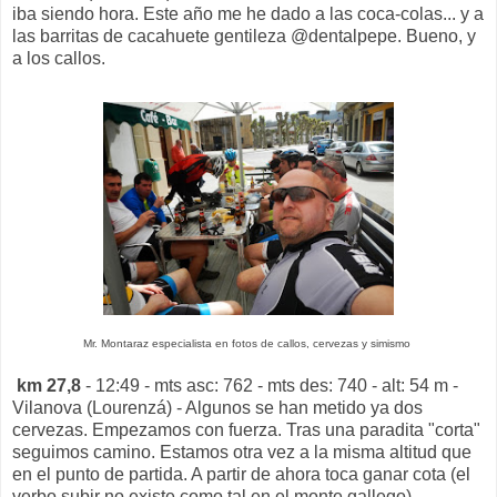
iba siendo hora. Este año me he dado a las coca-colas... y a
las barritas de cacahuete gentileza @dentalpepe. Bueno, y
a los callos.
Mr. Montaraz especialista en fotos de callos, cervezas y simismo
km 27,8
- 12:49 - mts asc: 762 - mts des: 740 - alt: 54 m -
Vilanova (Lourenzá) - Algunos se han metido ya dos
cervezas. Empezamos con fuerza. Tras una paradita "corta"
seguimos camino. Estamos otra vez a la misma altitud que
en el punto de partida. A partir de ahora toca ganar cota (el
verbo subir no existe como tal en el monte gallego).