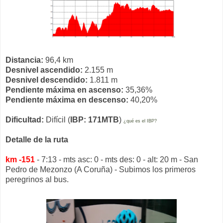
Distancia:
96,4 km
Desnivel ascendido:
2.155 m
Desnivel descendido:
1.811 m
Pendiente máxima en ascenso:
35,36%
Pendiente máxima en descenso:
40,20%
Dificultad:
Difícil (
IBP: 171MTB
)
¿qué es el IBP?
Detalle de la ruta
km -151
- 7:13 - mts asc: 0 - mts des: 0 - alt: 20 m - San
Pedro de Mezonzo (A Coruña) - Subimos los primeros
peregrinos al bus.