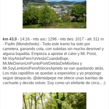
km 43,0
- 14:16 - mts asc: 1296 - mts des: 1017 - alt: 311 m
- Padín (Mondoñedo) - Todo este tramo ha sido por
carretera, ganando cota, con subidas sin mucho desnivel y
alguna bajadita. Empieza a apretar el calor y Mr. Prost,
Mr.VoyAtrásPeroYaVerásCuandoBaje,
Mr.MeDieronUnPuntoPorIrDetrásDeMiorbea y
Mr.SoyLentorroPeroAVecesAprieto se van quedando atrás.
Los más rapidillos se quedan a esperarlos y yo propongo
seguir despacito. @dentalpepe me ofrece unas barritas de
cachuete y decido volver. Soy como un elefante de circo... ;)