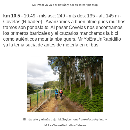
Mr. Prost ya va por detrás y por su tercer pis-stop
km 10,5
- 10:49 - mts asc: 249 - mts des: 135 - alt: 145 m -
Covelas (Ribadeo) - Avanzamos a buen ritmo pues muchos
tramos son por asfalto. Al pasar Covelas nos encontramos
los primeros barrizales y al cruzarlos manchamos la bici
como auténticos mountainbaiquers. Mr.YoEraUnRapidillo
ya la tenía sucia de antes de meterla en el bus.
El más alto y el más bajo: Mr.SoyLentorroPeroAVecesAprieto y
Mr.LesSacoATodosUnaCabeza