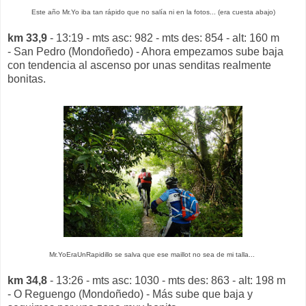
Este año Mr.Yo iba tan rápido que no salía ni en la fotos... (era cuesta abajo)
km 33,9
- 13:19 - mts asc: 982 - mts des: 854 - alt: 160 m
- San Pedro (Mondoñedo) - Ahora empezamos sube baja
con tendencia al ascenso por unas senditas realmente
bonitas.
Mr.YoEraUnRapidillo se salva que ese maillot no sea de mi talla...
km 34,8
- 13:26 - mts asc: 1030 - mts des: 863 - alt: 198 m
- O Reguengo (Mondoñedo) - Más sube que baja y