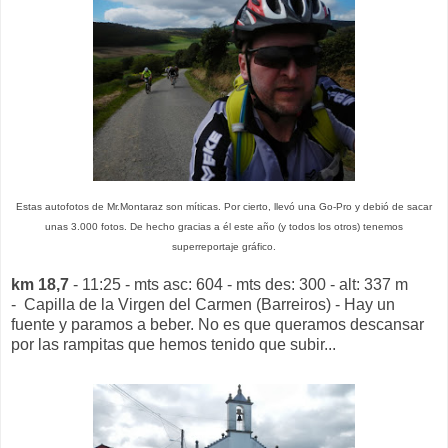
Estas autofotos de Mr.Montaraz son míticas. Por cierto, llevó una Go-Pro y debió de sacar
unas 3.000 fotos. De hecho gracias a él este año (y todos los otros) tenemos
superreportaje gráfico.
km 18,7
- 11:25 - mts asc: 604 - mts des: 300 - alt: 337 m
- Capilla de la Virgen del Carmen (Barreiros) - Hay un
fuente y paramos a beber. No es que queramos descansar
por las rampitas que hemos tenido que subir...