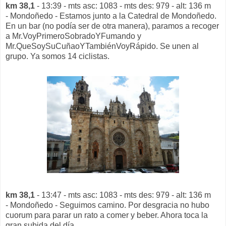
km 38,1
- 13:39 - mts asc: 1083 - mts des: 979 - alt: 136 m
- Mondoñedo - Estamos junto a la Catedral de Mondoñedo.
En un bar (no podía ser de otra manera), paramos a recoger
a Mr.VoyPrimeroSobradoYFumando y
Mr.QueSoySuCuñaoYTambiénVoyRápido. Se unen al
grupo. Ya somos 14 ciclistas.
km 38,1
- 13:47 - mts asc: 1083 - mts des: 979 - alt: 136 m
- Mondoñedo - Seguimos camino. Por desgracia no hubo
cuorum para parar un rato a comer y beber. Ahora toca la
gran subida del día.