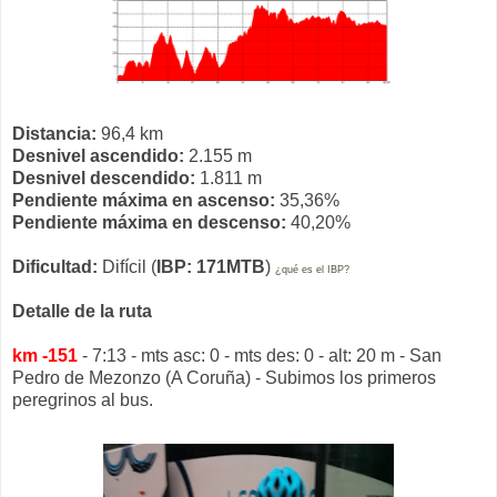
Distancia:
96,4 km
Desnivel ascendido:
2.155 m
Desnivel descendido:
1.811 m
Pendiente máxima en ascenso:
35,36%
Pendiente máxima en descenso:
40,20%
Dificultad:
Difícil (
IBP: 171MTB
)
¿qué es el IBP?
Detalle de la ruta
km -151
- 7:13 - mts asc: 0 - mts des: 0 - alt: 20 m - San
Pedro de Mezonzo (A Coruña) - Subimos los primeros
peregrinos al bus.