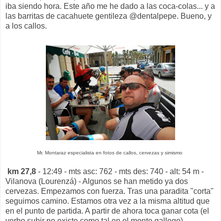
iba siendo hora. Este año me he dado a las coca-colas... y a
las barritas de cacahuete gentileza @dentalpepe. Bueno, y
a los callos.
Mr. Montaraz especialista en fotos de callos, cervezas y simismo
km 27,8
- 12:49 - mts asc: 762 - mts des: 740 - alt: 54 m -
Vilanova (Lourenzá) - Algunos se han metido ya dos
cervezas. Empezamos con fuerza. Tras una paradita "corta"
seguimos camino. Estamos otra vez a la misma altitud que
en el punto de partida. A partir de ahora toca ganar cota (el
verbo subir no existe como tal en el monte gallego).