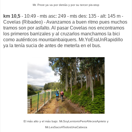
Mr. Prost ya va por detrás y por su tercer pis-stop
km 10,5
- 10:49 - mts asc: 249 - mts des: 135 - alt: 145 m -
Covelas (Ribadeo) - Avanzamos a buen ritmo pues muchos
tramos son por asfalto. Al pasar Covelas nos encontramos
los primeros barrizales y al cruzarlos manchamos la bici
como auténticos mountainbaiquers. Mr.YoEraUnRapidillo
ya la tenía sucia de antes de meterla en el bus.
El más alto y el más bajo: Mr.SoyLentorroPeroAVecesAprieto y
Mr.LesSacoATodosUnaCabeza