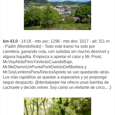
km 43,0
- 14:16 - mts asc: 1296 - mts des: 1017 - alt: 311 m
- Padín (Mondoñedo) - Todo este tramo ha sido por
carretera, ganando cota, con subidas sin mucho desnivel y
alguna bajadita. Empieza a apretar el calor y Mr. Prost,
Mr.VoyAtrásPeroYaVerásCuandoBaje,
Mr.MeDieronUnPuntoPorIrDetrásDeMiorbea y
Mr.SoyLentorroPeroAVecesAprieto se van quedando atrás.
Los más rapidillos se quedan a esperarlos y yo propongo
seguir despacito. @dentalpepe me ofrece unas barritas de
cachuete y decido volver. Soy como un elefante de circo... ;)