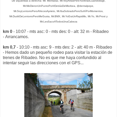
De izquierdas a derecha: Mr. Montaraz, Mr.VoyAtrásPeroYaVerásCuandoBaje,
Mr.MeDieronUnPuntoPorIrDetrásDeMiorbea, @dentalpepe,
Mr.SoyLentorroPeroAVecesAprieto, Mr.IbaSobradoPeroSufríPorMomentos,
Mr.DudéDeLentorroPeroMeGusta, Mr.BMX, Mr.YoEraUnRapidillo, Mr.Yo, Mr.Prost y
Mr.LesSacoATodosUnaCabeza
km 0
- 10:07 - mts asc: 0 - mts des: 0 - alt: 32 m - Ribadeo
- Arrancamos.
km 0,7
- 10:10 - mts asc: 9 - mts des: 2 - alt: 40 m - Ribadeo
- Hemos dado un pequeño rodeo para visitar la estación de
trenes de Ribadeo. No es que me haya confundido al
intentar seguir las direcciones con el GPS...