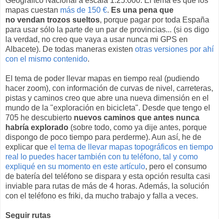
Geográfico Nacional a escala 1:25.000. El tema es que los
mapas cuestan
más de 150 €
.
Es una pena que
no vendan trozos sueltos
, porque pagar por toda España
para usar sólo la parte de un par de provincias... (si os digo
la verdad, no creo que vaya a usar nunca mi GPS en
Albacete). De todas maneras existen
otras versiones por ahí
con el mismo contenido
.
El tema de poder llevar mapas en tiempo real (pudiendo
hacer zoom), con información de curvas de nivel, carreteras,
pistas y caminos creo que abre una nueva dimensión en el
mundo de la "exploración en bicicleta". Desde que tengo el
705 he descubierto
nuevos caminos que antes nunca
habría explorado
(sobre todo, como ya dije antes, porque
dispongo de poco tiempo para perderme). Aun así, he de
explicar que
el tema de llevar mapas topográficos en tiempo
real lo puedes hacer también con tu teléfono, tal y como
expliqué en su momento en este artículo
, pero el consumo
de batería del teléfono se dispara y esta opción resulta casi
inviable para rutas de más de 4 horas. Además, la solución
con el teléfono es friki, da mucho trabajo y falla a veces.
Seguir rutas