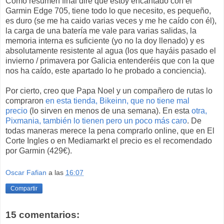
Como resumen final diré que estoy encantado con el
Garmin Edge 705, tiene todo lo que necesito, es pequeño,
es duro (se me ha caido varias veces y me he caído con él),
la carga de una batería me vale para varias salidas, la
memoria interna es suficiente (yo no la doy llenado) y es
absolutamente resistente al agua (los que hayáis pasado el
invierno / primavera por Galicia entenderéis que con la que
nos ha caído, este apartado lo he probado a conciencia).
Por cierto, creo que Papa Noel y un compañero de rutas lo
compraron
en esta tienda, Bikeinn, que no tiene mal
precio
(lo sirven en menos de una semana). En esta
otra,
Pixmania, también lo tienen pero un poco más caro
. De
todas maneras merece la pena comprarlo online, que en El
Corte Ingles o en Mediamarkt el precio es el recomendado
por Garmin (429€).
Oscar Fafian
a las
16:07
Compartir
15 comentarios: