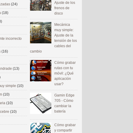
Ajuste de los
nizadas
(24)
frenos de
a
(18)
disco
8)
Mecánica
muy simple:
Ajuste de la
nte incorrecto
tensión de los
cables del
cambio
s
(16)
Cómo grabar
rutas con tu
 andrade
(13)
móvil: ¿Qué
)
aplicación
usar?
uy simple
(10)
om
(10)
Gamin Edge
705 - Cómo
aria
(10)
cambiar la
batería
ecebre
(10)
Cómo grabar
y compartir