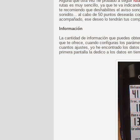
Alguna que otra vez he probado a seguir
rut
rutas es muy sencillo, ya que te va indican
te recomiendo que deshabilites el aviso sono
sonidito... al cabo de 50 puntos desearás c
acompañado, ese deseo lo tendrán tus comp
Información
La cantidad de información que puedes obte
que te ofrece, cuando configuras los parámet
cuantos ajustes, yo he encontrado los datos q
primera pantalla la dedico a los datos en tie