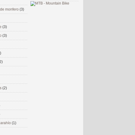
 de monfero
(3)
me
(3)
co
(3)
)
2)
ms
(2)
)
)
 narahío
(1)