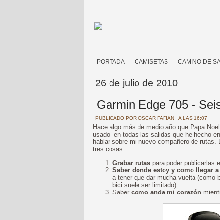
PORTADA
CAMISETAS
CAMINO DE S
26 de julio de 2010
Garmin Edge 705 - Sei
PUBLICADO POR
OSCAR FAFIAN
A LAS 16:07
Hace algo más de medio año que Papa Noel 
usado en todas las salidas que he hecho en 
hablar sobre mi nuevo compañero de rutas. E
tres cosas:
Grabar rutas
para poder publicarlas e
Saber donde estoy y como llegar a
a tener que dar mucha vuelta (como b
bici suele ser limitado)
Saber
como anda mi corazón
mientr