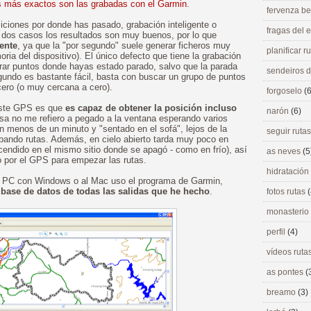
s más exactos son las grabadas con el Garmin
.
fervenza be
iciones por donde has pasado, grabación inteligente o
fragas del
 dos casos los resultados son muy buenos, por lo que
ente
, ya que la "por segundo" suele generar ficheros muy
planificar r
a del dispositivo). El único defecto que tiene la grabación
trar puntos donde hayas estado parado, salvo que la parada
sendeiros 
egundo es bastante fácil, basta con buscar un grupo de puntos
cero (o muy cercana a cero).
forgoselo
(6
este GPS es que
es capaz de obtener la posición incluso
narón
(6)
sa no me refiero a pegado a la ventana esperando varios
n menos de un minuto y "sentado en el sofá", lejos de la
seguir ruta
ando rutas. Además, en cielo abierto tarda muy poco en
ncendido en el mismo sitio donde se apagó - como en frío), así
as neves
(5
o por el GPS para empezar las rutas.
hidratación
mi PC con Windows o al Mac uso el programa de Garmin,
ase de datos de todas las salidas que he hecho
.
fotos rutas
(
monasterio
perfil
(4)
vídeos ruta
as pontes
(
breamo
(3)