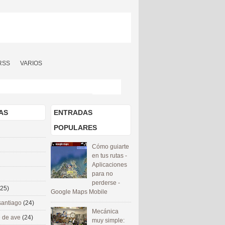
RSS
VARIOS
AS
ENTRADAS
POPULARES
Cómo guiarte
en tus rutas -
Aplicaciones
para no
perderse -
(25)
Google Maps Mobile
santiago
(24)
Mecánica
 de ave
(24)
muy simple: