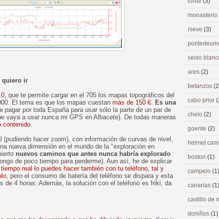
lorbé
(3)
monasterio
nieve
(3)
pontedeu
seixo blan
ares
(2)
quiero ir
betanzos
(2
.0
, que te permite cargar en el 705 los mapas topográficos del
cabo prior
(
5.000. El tema es que los mapas cuestan
más de 150 €
.
Es una
e pagar por toda España para usar sólo la parte de un par de
chelo
(2)
o que vaya a usar nunca mi GPS en Albacete). De todas maneras
o contenido
.
goente
(2)
l (pudiendo hacer zoom), con información de curvas de nivel,
helmet ca
una nueva dimensión en el mundo de la "exploración en
bierto
nuevos caminos que antes nunca habría explorado
boston
(1)
pongo de poco tiempo para perderme). Aun así, he de explicar
tiempo real lo puedes hacer también con tu teléfono, tal y
campelo
(1
ulo
, pero el consumo de batería del teléfono se dispara y esta
s de 4 horas. Además, la solución con el teléfono es friki, da
canarias
(1
castillo de
doniños
(1)