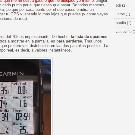
as que me he descargado o que he dibujado yo mismo
. Seguir
do cada punto por el que tienes que pasar. De todas maneras,
edr
(1)
ro, porque por cada punto por el que pases emitirá un
oger tu GPS y lanzarlo lo más lejos que puedas (y como vayas
libros
(1)
añeros de ruta)
pantín
(1)
valdoviño
(
ner del 705 es impresionante. De hecho,
la lista de opciones
ros a mostrar en la pantalla, es
para perderse
. Tras unos
ue prefiero ver, distribuidos en las dos pantallas posibles. La
mpo real, es decir, a valores instantáneos.