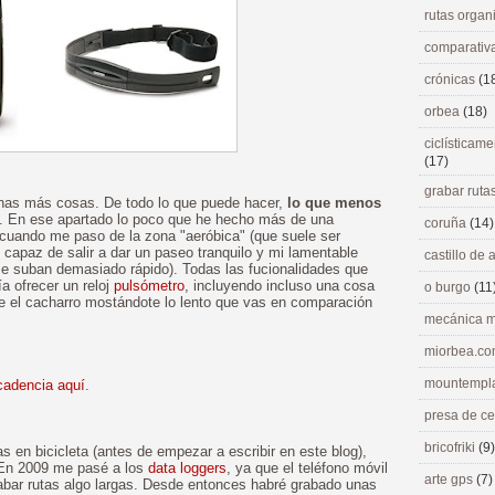
rutas orga
comparativ
crónicas
(1
orbea
(18)
ciclísticame
(17)
grabar ruta
has más cosas. De todo lo que puede hacer,
lo que menos
. En ese apartado lo poco que he hecho más de una
coruña
(14)
cuando me paso de la zona "aeróbica" (que suele ser
apaz de salir a dar un paseo tranquilo y mi lamentable
castillo de
e suban demasiado rápido). Todas las fucionalidades que
a ofrecer un reloj
pulsómetro
, incluyendo incluso una cosa
o burgo
(11
ue el cacharro mostándote lo lento que vas en comparación
mecánica m
miorbea.c
mountempl
cadencia aquí
.
presa de c
bricofriki
(9)
 en bicicleta (antes de empezar a escribir en este blog),
 En 2009 me pasé a los
data loggers
, ya que el teléfono móvil
arte gps
(7)
abar rutas algo largas. Desde entonces habré grabado unas