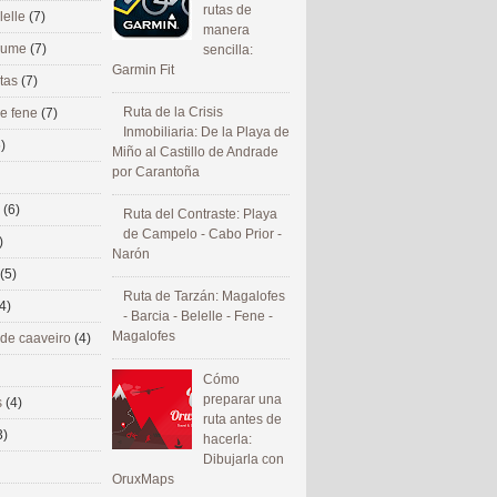
rutas de
lelle
(7)
manera
 eume
(7)
sencilla:
Garmin Fit
utas
(7)
Ruta de la Crisis
de fene
(7)
Inmobiliaria: De la Playa de
)
Miño al Castillo de Andrade
por Carantoña
s
(6)
Ruta del Contraste: Playa
de Campelo - Cabo Prior -
)
Narón
(5)
Ruta de Tarzán: Magalofes
4)
- Barcia - Belelle - Fene -
Magalofes
 de caaveiro
(4)
Cómo
preparar una
s
(4)
ruta antes de
3)
hacerla:
Dibujarla con
OruxMaps