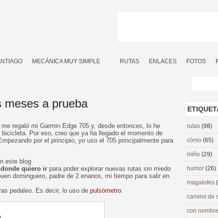
ANTIAGO
MECÁNICA MUY SIMPLE
RUTAS
ENLACES
FOTOS
s meses a prueba
ETIQUET
me regaló mi Garmin Edge 705 y, desde entonces, lo he
rutas
(98)
bicicleta. Por eso, creo que ya ha llegado el momento de
mpezando por el principio, yo uso el 705 principalmente para
cómo
(65)
miño
(29)
n este blog
 donde quiero ir
para poder explorar nuevas rutas sin miedo
humor
(26)
uen dominguero, padre de 2 enanos, mi tiempo para salir en
magalofes
as pedaleo. Es decir, lo uso de
pulsómetro
.
camino de 
con nombre