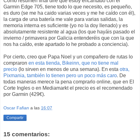
Como resumen final diré que estoy encantado con el
Garmin Edge 705, tiene todo lo que necesito, es pequeño,
es duro (se me ha caido varias veces y me he caído con él),
la carga de una batería me vale para varias salidas, la
memoria interna es suficiente (yo no la doy llenado) y es
absolutamente resistente al agua (los que hayáis pasado el
invierno / primavera por Galicia entenderéis que con la que
nos ha caído, este apartado lo he probado a conciencia).
Por cierto, creo que Papa Noel y un compañero de rutas lo
compraron
en esta tienda, Bikeinn, que no tiene mal
precio
(lo sirven en menos de una semana). En esta
otra,
Pixmania, también lo tienen pero un poco más caro
. De
todas maneras merece la pena comprarlo online, que en El
Corte Ingles o en Mediamarkt el precio es el recomendado
por Garmin (429€).
Oscar Fafian
a las
16:07
Compartir
15 comentarios: