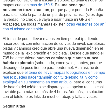
Geográfico Nacional a escala 1:25.000. El tema es que los
mapas cuestan
más de 150 €
.
Es una pena que
no vendan trozos sueltos
, porque pagar por toda España
para usar sólo la parte de un par de provincias... (si os digo
la verdad, no creo que vaya a usar nunca mi GPS en
Albacete). De todas maneras existen
otras versiones por ahí
con el mismo contenido
.
El tema de poder llevar mapas en tiempo real (pudiendo
hacer zoom), con información de curvas de nivel, carreteras,
pistas y caminos creo que abre una nueva dimensión en el
mundo de la "exploración en bicicleta". Desde que tengo el
705 he descubierto
nuevos caminos que antes nunca
habría explorado
(sobre todo, como ya dije antes, porque
dispongo de poco tiempo para perderme). Aun así, he de
explicar que
el tema de llevar mapas topográficos en tiempo
real lo puedes hacer también con tu teléfono, tal y como
expliqué en su momento en este artículo
, pero el consumo
de batería del teléfono se dispara y esta opción resulta casi
inviable para rutas de más de 4 horas. Además, la solución
con el teléfono es friki, da mucho trabajo y falla a veces.
Seguir rutas